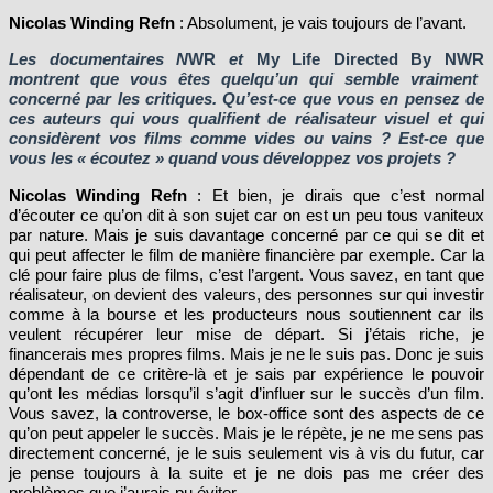
Nicolas Winding Refn
: Absolument, je vais toujours de l’avant.
Les documentaires N
WR
et
My Life Directed By NWR
montrent que vous êtes quelqu’un qui semble vraiment
concerné par les critiques. Qu’est-ce que vous en pensez de
ces auteurs qui vous qualifient de réalisateur visuel et qui
considèrent vos films comme vides ou vains ? Est-ce que
vous les « écoutez » quand vous développez vos projets ?
Nicolas Winding Refn
: Et bien, je dirais que c’est normal
d’écouter ce qu’on dit à son sujet car on est un peu tous vaniteux
par nature. Mais je suis davantage concerné par ce qui se dit et
qui peut affecter le film de manière financière par exemple. Car la
clé pour faire plus de films, c’est l’argent. Vous savez, en tant que
réalisateur, on devient des valeurs, des personnes sur qui investir
comme à la bourse et les producteurs nous soutiennent car ils
veulent récupérer leur mise de départ. Si j’étais riche, je
financerais mes propres films. Mais je ne le suis pas. Donc je suis
dépendant de ce critère-là et je sais par expérience le pouvoir
qu’ont les médias lorsqu’il s’agit d’influer sur le succès d’un film.
Vous savez, la controverse, le box-office sont des aspects de ce
qu’on peut appeler le succès. Mais je le répète, je ne me sens pas
directement concerné, je le suis seulement vis à vis du futur, car
je pense toujours à la suite et je ne dois pas me créer des
problèmes que j’aurais pu éviter.