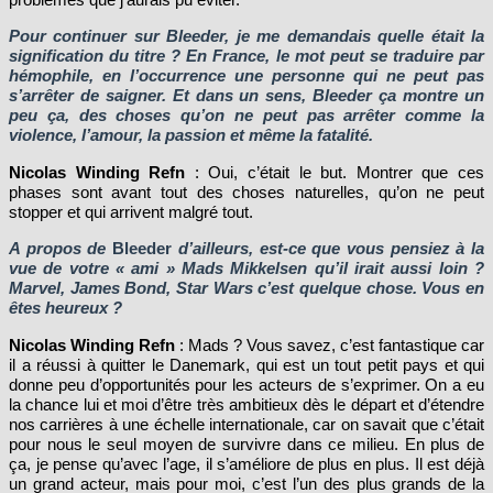
Pour continuer sur Bleeder,
je me demandais quelle était la
signification du titre ? En France, le mot peut se traduire par
hémophile, en l’occurrence une personne qui ne peut pas
s’arrêter de saigner. Et dans un sens, Bleeder ça montre un
peu ça, des choses qu’on ne peut pas arrêter comme la
violence, l’amour, la passion et même la fatalité.
Nicolas Winding Refn
: Oui, c’était le but. Montrer que ces
phases sont avant tout des choses naturelles, qu’on ne peut
stopper et qui arrivent malgré tout.
A propos de
Bleeder
d’ailleurs, est-ce que vous pensiez à la
vue de votre « ami » Mads Mikkelsen qu’il irait aussi loin ?
Marvel, James Bond, Star Wars c’est quelque chose. Vous en
êtes heureux ?
Nicolas Winding Refn
: Mads ? Vous savez, c’est fantastique car
il a réussi à quitter le Danemark, qui est un tout petit pays et qui
donne peu d’opportunités pour les acteurs de s’exprimer. On a eu
la chance lui et moi d’être très ambitieux dès le départ et d’étendre
nos carrières à une échelle internationale, car on savait que c’était
pour nous le seul moyen de survivre dans ce milieu. En plus de
ça, je pense qu’avec l’age, il s’améliore de plus en plus. Il est déjà
un grand acteur, mais pour moi, c’est l’un des plus grands de la