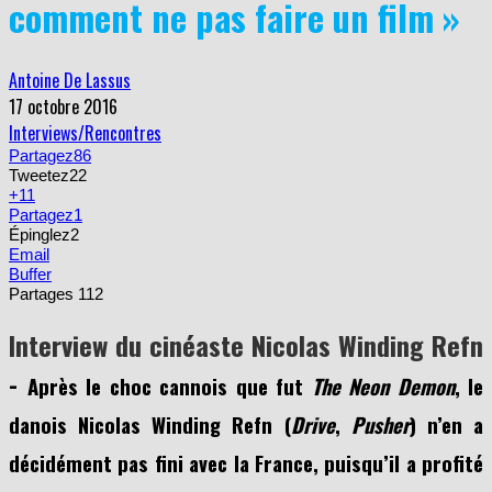
comment ne pas faire un film »
Antoine De Lassus
17 octobre 2016
Interviews/Rencontres
Partagez
86
Tweetez
22
+1
1
Partagez
1
Épinglez
2
Email
Buffer
Partages
112
Interview du cinéaste
Nicolas Winding Refn
-
Après le choc cannois que fut
The Neon Demon
, le
danois Nicolas Winding Refn (
Drive
,
Pusher
) n’en a
décidément pas fini avec la France, puisqu’il a profité