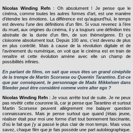
Nicolas Winding Refn
: Oh absolument ! Je pense que le
cinéma, comme toutes les autres formes d’art, est une manière
d’étendre les émotions. La différence est qu’aujourd’hui, le temps
est devenu l’une des définitions d’un film. Si vous revenez à l’ère
du muet, aux origines du cinéma, il y a toujours une définition très
abstraite de la durée d’un film, de son thème/genre. Et ça
cloisonne absolument tout. Depuis 100 ans, c’est devenu de plus
en plus contrôlé. Mais à cause de la révolution digitale et de
l’avènement du numérique, on voit que le cinéma est en train de
renaître et cette évolution amène avec elle un champ de
possibilités infinies.
En parlant de films, on sait que vous êtes un grand cinéphile
de la trempe de Martin Scorsese ou Quentin Tarantino. Est-ce
que par conséquent, le personnage de Mads Mikkelsen dans
Bleeder
peut être considéré comme votre alter ego ?
Nicolas Winding Refn
: Je vous arrête tout de suite. Je ne peux
pas revêtir cette couronne là, car je pense que Tarantino et surtout
Martin Scorsese peuvent allègrement me balayer question
connaissances. Mais je pense surtout que quand j’étais jeune,
réaliser était pour moi une forme d’art tout bonnement fascinante,
d’où le fait que j’y ai passé le plus clair de mon temps. Mais vous
savez, chaque film que je fais possède une part autobiographique.