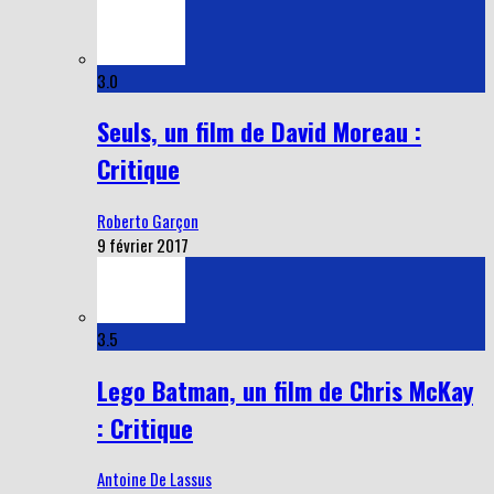
3.0
Seuls, un film de David Moreau :
Critique
Roberto Garçon
9 février 2017
3.5
Lego Batman, un film de Chris McKay
: Critique
Antoine De Lassus