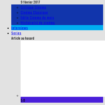
9 février 2017
Critique Cinema
Cinéma Classique
Edito Cinema du mois
Histoire(s) de cinéma
Interviews
Series
Article au hasard
5.0