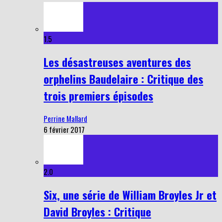
1.5
Les désastreuses aventures des
orphelins Baudelaire : Critique des
trois premiers épisodes
Perrine Mallard
6 février 2017
2.0
Six, une série de William Broyles Jr et
David Broyles : Critique