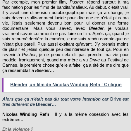
Par exemple, mon premier film,
Pusher
, répond surtout à ma
fascination pour les films de bandits/mafieux. Au début, c’était vrai,
il y avait une dimension autobiographique mais ça a changé, je
suis devenu suffisamment lucide pour dire que ce n’était plus ma
vie, j’étais seulement devenu bon pour lui donner une forme
documentaire. Mais vous savez, avec
Bleeder
, je voulais
vraiment savoir comment ne pas faire un film. Après ça, quand je
suis retourné derrière la caméra, je me suis rendu compte que ce
n’était plus pareil. Plus aussi exaltant qu’avant. J’y prenais moins
de plaisir et j’étais quelque peu désintéressé de tout ça. Pour en
revenir à
Pusher
, je ne peux cela dit pas prendre ma vie pour
modèle. Ironiquement, quand ma mère a vu
Drive
au Festival de
Cannes, la première chose qu’elle a faite, ça a été de me dire que
ça ressemblait à
Bleeder
…
Bleeder, un film de Nicolas Winding Refn : Critique
Alors que ça n’était pas du tout votre intention car
Drive
est
très différent de
Bleeder
…
Nicolas Winding Refn
: Il y a la même obsession avec les
extrêmes…
Et la violence ?