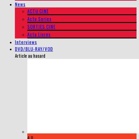
News
ACTU CINE
Actu Series
SORTIES CINE
Actu Livres
Interviews
DVD/BLU-RAY/VOD
Article au hasard
4.0