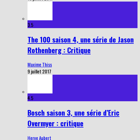
3.5
The 100 saison 4, une série de Jason
Rothenberg : Critique
Maxime Thiss
9 juillet 2017
4.5
Bosch saison 3, une série d’Eric
Overmyer : critique
Herve Aubert