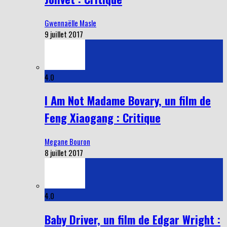
Gwennaëlle Masle
9 juillet 2017
4.0
I Am Not Madame Bovary, un film de
Feng Xiaogang : Critique
Megane Bouron
8 juillet 2017
4.0
Baby Driver, un film de Edgar Wright :