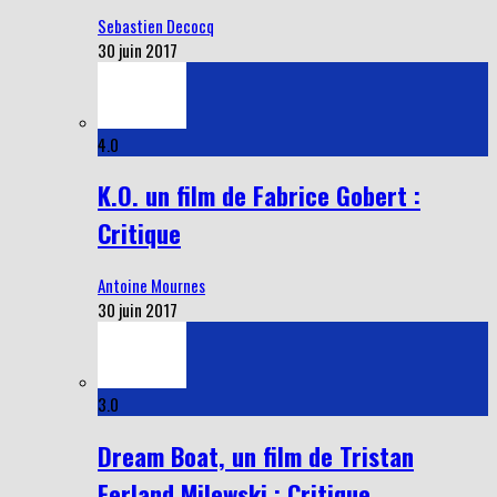
Sebastien Decocq
30 juin 2017
4.0
K.O. un film de Fabrice Gobert :
Critique
Antoine Mournes
30 juin 2017
3.0
Dream Boat, un film de Tristan
Ferland Milewski : Critique