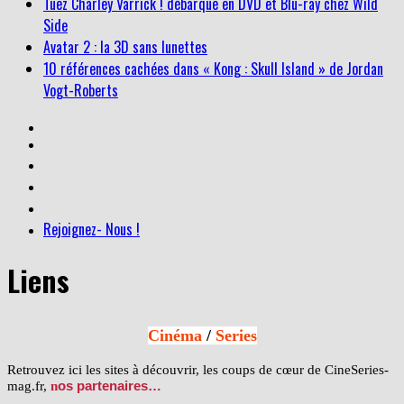
Tuez Charley Varrick ! débarque en DVD et Blu-ray chez Wild
Side
Avatar 2 : la 3D sans lunettes
10 références cachées dans « Kong : Skull Island » de Jordan
Vogt-Roberts
Rejoignez- Nous !
Liens
Cinéma
/
Series
Retrouvez ici les sites à découvrir, les coups de cœur de CineSeries-
mag.fr,
n
os partenaires…