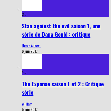
3.5
Stan against the evil saison 1, une
série de Dana Gould : critique
Herve Aubert
6 juin 2017
4.5
The Expanse saison 1 et 2 : Critique
série
William
5 juin 2017