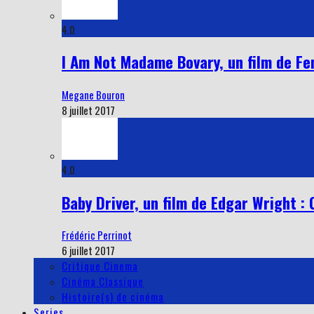
4.0
I Am Not Madame Bovary, un film de Fe
Megane Bouron
8 juillet 2017
4.0
Baby Driver, un film de Edgar Wright : 
Frédéric Perrinot
6 juillet 2017
Critique Cinema
Cinéma Classique
Histoire(s) de cinéma
Series