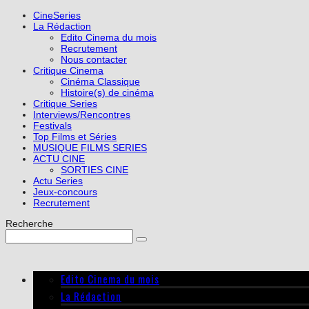
CineSeries
La Rédaction
Edito Cinema du mois
Recrutement
Nous contacter
Critique Cinema
Cinéma Classique
Histoire(s) de cinéma
Critique Series
Interviews/Rencontres
Festivals
Top Films et Séries
MUSIQUE FILMS SERIES
ACTU CINE
SORTIES CINE
Actu Series
Jeux-concours
Recrutement
Recherche
Edito Cinema du mois
La Rédaction