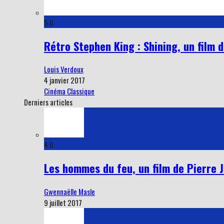
5.0
Rétro Stephen King : Shining, un film 
Louis Verdoux
4 janvier 2017
Cinéma Classique
Derniers articles
4.0
Les hommes du feu, un film de Pierre Jo
Gwennaëlle Masle
9 juillet 2017