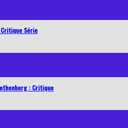
Critique Série
othenberg : Critique