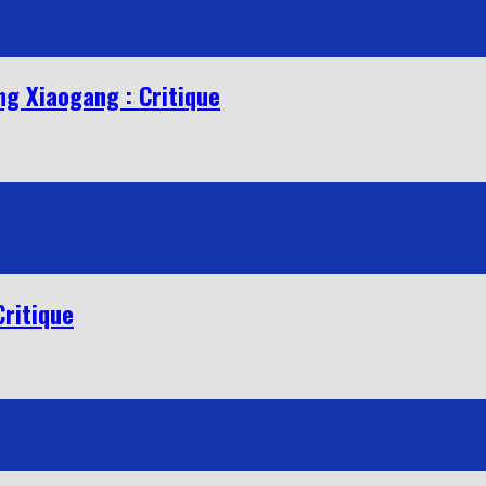
ng Xiaogang : Critique
Critique