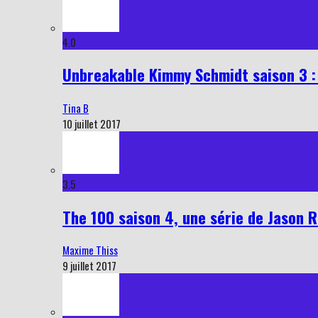
4.0
Unbreakable Kimmy Schmidt saison 3 : 
Tina B
10 juillet 2017
3.5
The 100 saison 4, une série de Jason R
Maxime Thiss
9 juillet 2017