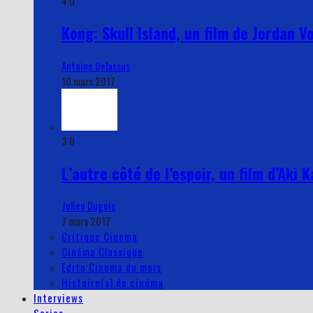
4.0
Kong: Skull Island, un film de Jordan V
Antoine Delassus
10 mars 2017
3.0
L’autre côté de l’espoir, un film d’Aki 
Julien Dugois
7 mars 2017
Critique Cinema
Cinéma Classique
Edito Cinema du mois
Histoire(s) de cinéma
Interviews