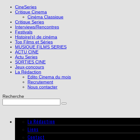
CineSeries
Critique Cinema
Cinéma Classique
Critique Series
Interviews/Rencontres
Festivals
Histoire(s) de cinéma
Top Films et Séries
MUSIQUE FILMS SERIES
ACTU CINE
Actu Series
SORTIES CINE
Jeux-concours
La Rédaction
Edito Cinema du mois
Recrutement
Nous contacter
Recherche
La Rédaction
Liens
Contact