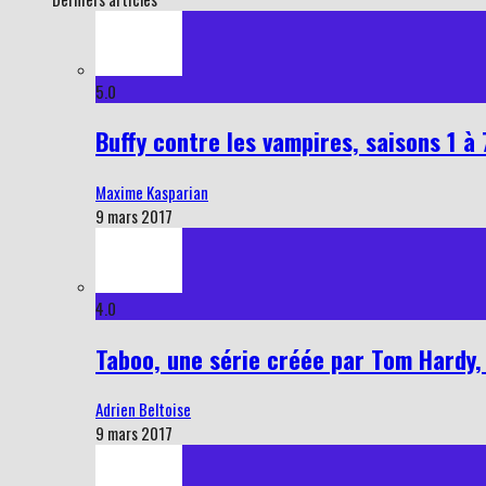
5.0
Buffy contre les vampires, saisons 1 à 
Maxime Kasparian
9 mars 2017
4.0
Taboo, une série créée par Tom Hardy,
Adrien Beltoise
9 mars 2017