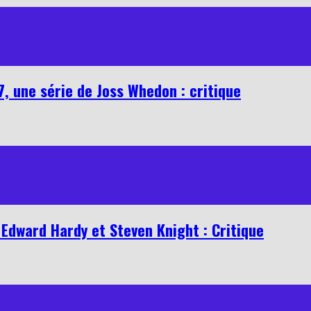
7, une série de Joss Whedon : critique
 Edward Hardy et Steven Knight : Critique