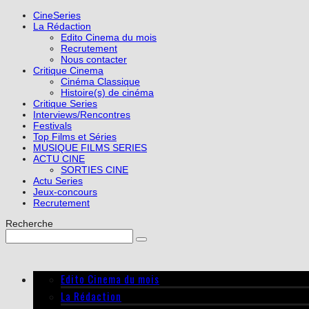
CineSeries
La Rédaction
Edito Cinema du mois
Recrutement
Nous contacter
Critique Cinema
Cinéma Classique
Histoire(s) de cinéma
Critique Series
Interviews/Rencontres
Festivals
Top Films et Séries
MUSIQUE FILMS SERIES
ACTU CINE
SORTIES CINE
Actu Series
Jeux-concours
Recrutement
Recherche
Edito Cinema du mois
La Rédaction