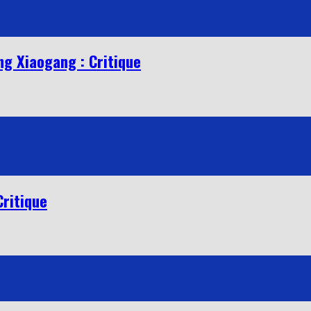
ng Xiaogang : Critique
Critique