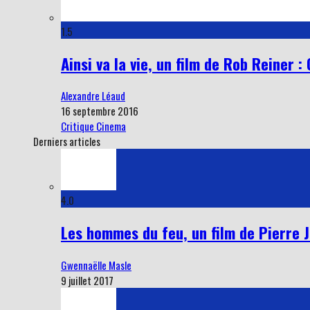
1.5
Ainsi va la vie, un film de Rob Reiner : 
Alexandre Léaud
16 septembre 2016
Critique Cinema
Derniers articles
4.0
Les hommes du feu, un film de Pierre Jo
Gwennaëlle Masle
9 juillet 2017