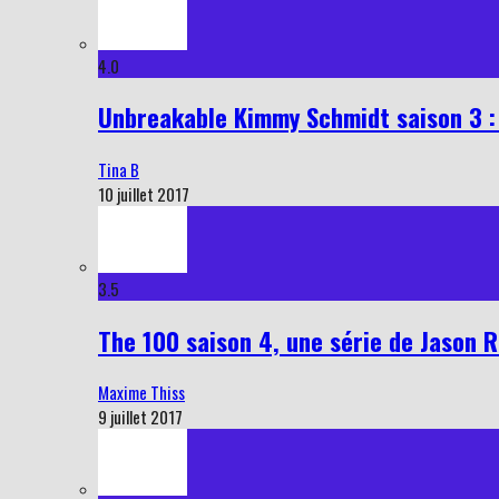
4.0
Unbreakable Kimmy Schmidt saison 3 : 
Tina B
10 juillet 2017
3.5
The 100 saison 4, une série de Jason R
Maxime Thiss
9 juillet 2017