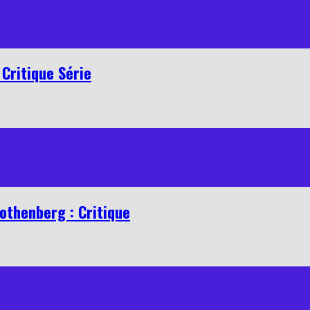
Critique Série
othenberg : Critique