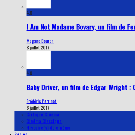
4.0
I Am Not Madame Bovary, un film de Fe
Megane Bouron
8 juillet 2017
4.0
Baby Driver, un film de Edgar Wright : 
Frédéric Perrinot
6 juillet 2017
Critique Cinema
Cinéma Classique
Histoire(s) de cinéma
Series