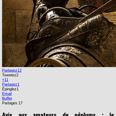
Partagez
12
Tweetez
2
+1
1
Partagez
1
Épinglez
1
Email
Buffer
Partages
17
Avis aux amateurs de péplums : le