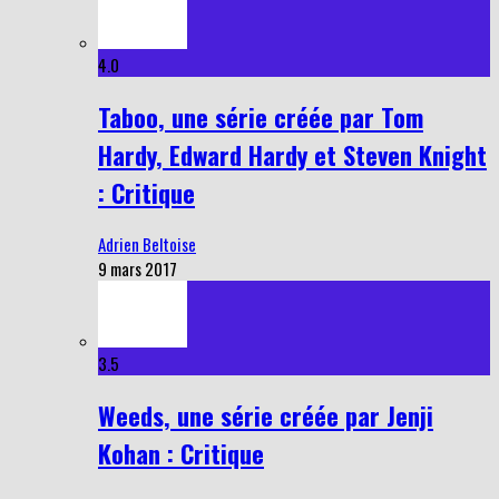
4.0
Taboo, une série créée par Tom
Hardy, Edward Hardy et Steven Knight
: Critique
Adrien Beltoise
9 mars 2017
3.5
Weeds, une série créée par Jenji
Kohan : Critique