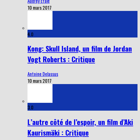
Audrey Efale
10 mars 2017
4.0
Kong: Skull Island, un film de Jordan
Vogt Roberts : Critique
Antoine Delassus
10 mars 2017
3.0
L’autre côté de l’espoir, un film d’Aki
Kaurismäki : Critique