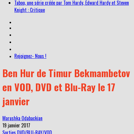
Taboo, une série créée par Tom Hardy, Edward Hardy et Steven
Knight : Critique
Rejoignez- Nous !
Ben Hur de Timur Bekmambetov
en VOD, DVD et Blu-Ray le 17
janvier
Marushka Odabackian
19 janvier 2017
Sorties DVD/BLU-RAY/VOD