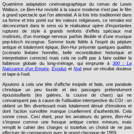
Quatrième adaptation cinématographique du roman de Lewis
Wallace, ce
Ben-Hur
revisité à la sauce moderne n’est pas le film
à grand spectacle que l’on attendait. A la fois très traditionnel dans
sa forme et très porté sur les valeurs religieuses, ce remake est
déconcertant dans le sens où le réalisateur opère d’importantes
ruptures de style à grands renforts d’effets spéciaux mal
maîtrisés, d’un montage nerveux parfois illisible et d’une musique
pop-kitsch incongrue. Somme toute fidèle à l’esprit du péplum
antique et totalement épique,
Ben-Hur
présente quelques qualités
(scénario linéaire honnête, belle reconstitution historique et
interprétation correcte) mais cela ne suffit pas à faire oublier la
faiblesse globale du long-métrage, qui emprunte à
300 : La
Naissance d’un Empire
,
Exodus
et
Noé
pour un résultat douteux
et tape-à-l’oeil.
Ajoutons à cela une tête d’affiche insipide et fade, une parabole
christique un peu lourde et des passages prétendument
époustouflants (les galères, la course de chars) qui ne
convainquent pas à cause de l’utilisation intempestive du CGI : on
obtient un film divertissant mais totalement dénué d’émotions et
dont l’action survoltée manque cruellement d’authenticité. Cela
sonne creux. Ceci étant, pour les amateurs du genre,
Ben-Hur
s’impose comme une fresque antique certes mineure, mais
remplit le cahier des charges si toutefois on choisit de ne pas
effectuer de comparaison avec le grand classique de 1959.