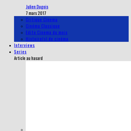
Julien Dugois
7 mars 2017
Critique Cinema
Cinéma Classique
Edito Cinema du mois
Histoire(s) de cinéma
Interviews
Series
Article au hasard