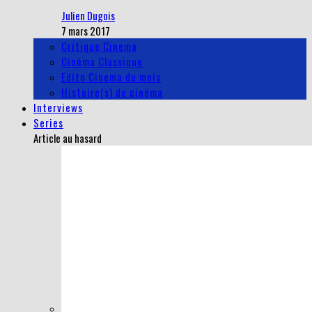
Julien Dugois
7 mars 2017
Critique Cinema
Cinéma Classique
Edito Cinema du mois
Histoire(s) de cinéma
Interviews
Series
Article au hasard