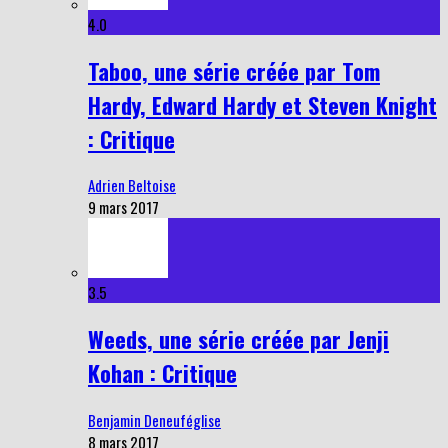
4.0
Taboo, une série créée par Tom
Hardy, Edward Hardy et Steven Knight
: Critique
Adrien Beltoise
9 mars 2017
3.5
Weeds, une série créée par Jenji
Kohan : Critique
Benjamin Deneuféglise
8 mars 2017