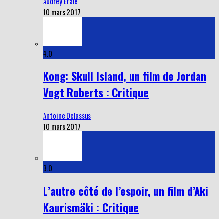
Audrey Efale
10 mars 2017
4.0
Kong: Skull Island, un film de Jordan
Vogt Roberts : Critique
Antoine Delassus
10 mars 2017
3.0
L’autre côté de l’espoir, un film d’Aki
Kaurismäki : Critique