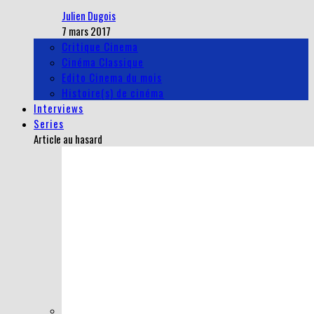
Julien Dugois
7 mars 2017
Critique Cinema
Cinéma Classique
Edito Cinema du mois
Histoire(s) de cinéma
Interviews
Series
Article au hasard