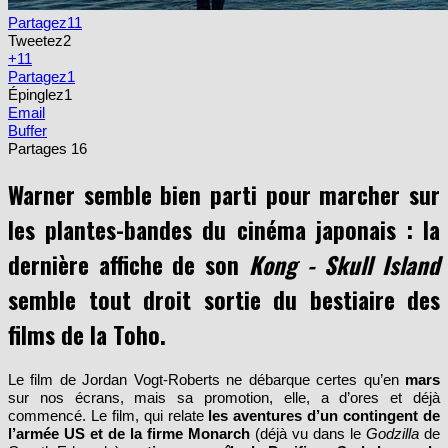
Partagez
11
Tweetez
2
+1
1
Partagez
1
Épinglez
1
Email
Buffer
Partages
16
Warner semble bien parti pour marcher sur
les plantes-bandes du cinéma japonais : la
dernière affiche de son
Kong - Skull Island
semble tout droit sortie du bestiaire des
films de la Toho.
Le film de Jordan Vogt-Roberts ne débarque certes qu’en
m
ars
sur nos écrans, mais sa promotion, elle, a d’ores et déjà
commencé. Le film, qui relate
les aventures d’un contingent de
l’armée US et de la firme Monarch
(déjà vu dans le
Godzilla
de