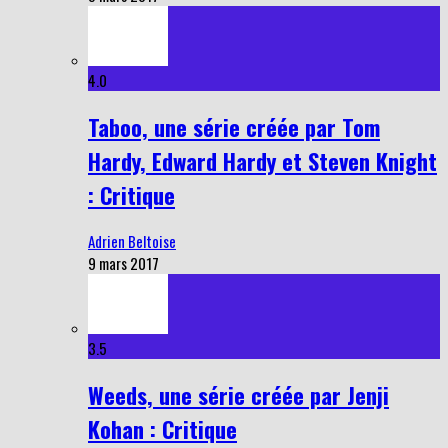
4.0
Taboo, une série créée par Tom
Hardy, Edward Hardy et Steven Knight
: Critique
Adrien Beltoise
9 mars 2017
3.5
Weeds, une série créée par Jenji
Kohan : Critique