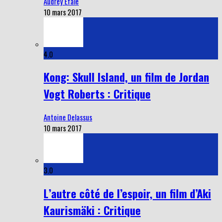
Audrey Efale
10 mars 2017
4.0
Kong: Skull Island, un film de Jordan
Vogt Roberts : Critique
Antoine Delassus
10 mars 2017
3.0
L’autre côté de l’espoir, un film d’Aki
Kaurismäki : Critique