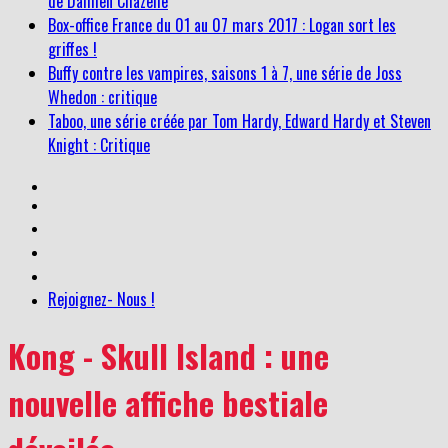
de Damien Chazelle
Box-office France du 01 au 07 mars 2017 : Logan sort les
griffes !
Buffy contre les vampires, saisons 1 à 7, une série de Joss
Whedon : critique
Taboo, une série créée par Tom Hardy, Edward Hardy et Steven
Knight : Critique
Rejoignez- Nous !
Kong - Skull Island : une
nouvelle affiche bestiale