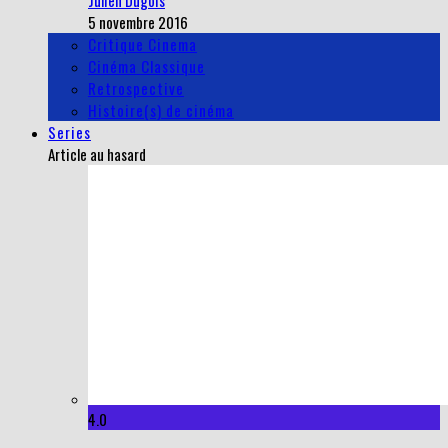
Julien Dugois
5 novembre 2016
Critique Cinema
Cinéma Classique
Retrospective
Histoire(s) de cinéma
Series
Article au hasard
4.0