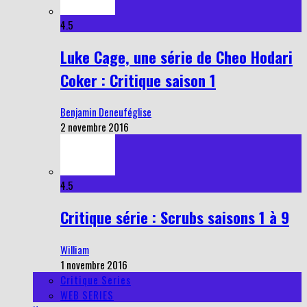
4.5
Luke Cage, une série de Cheo Hodari
Coker : Critique saison 1
Benjamin Deneuféglise
2 novembre 2016
4.5
Critique série : Scrubs saisons 1 à 9
William
1 novembre 2016
Critique Series
WEB SERIES