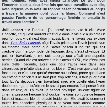
des hommes. Vous avez choisi Charlotte Le Bon pour
l’incarner, c’est la deuxième fois que vous travaillez avec elle,
avec laquelle vous avez un rapport assez particulier au corps
à travers la manière dont vous la filmez. Comment s’est
passée l’écriture de ce personnage féminin et ensuite le
travail avec l’actrice ?
Jalil Lespert
: A l’écriture, j’ai pensé assez vite à elle. Avec
Charlotte, ce qui est marrant c’est que dans la vie elle a un côté un
peu Tomboy, « girl next door » aussi. Et je ne l’avais pas exploré
dans
Yves Saint Laurent
, où je l’avais prise sans l’avoir jamais vue
au cinéma mais parce que j’avais besoin d’une fille qui soit
crédible comme top-model de l’époque, donc c’était physique. Et
puis en travaillant, je me suis aperçu que c’était une superbe
actrice. Quand elle est arrivée sur le plateau d’
YSL
, elle n’était pas
sûre d’elle, pédante, alors que pour l’avoir vue dans ses
chroniques je m’attendais à un bulldozer. C’est vrai que c’est une
fonceuse, et c’est une qualité énorme au cinéma, parce que quand
on entend « action » il ne faut plus trop réfléchir, il faut jouer c’est
tout. Et j’ai découvert en travaillant avec elle qu’elle était hyper
douée pour ça, et qu’elle ne le savait pas encore. J’ai pensé à elle
dans ce rôle, où il y avait un aspect physique, un côté figure de
cinéma, presque héroïne hitchcockienne dans son côté de femme
fatale et inaccessible, de beauté froide, etc. Elle avait évidemment
toutes les capacités physiques à nouveau mais aussi, comme