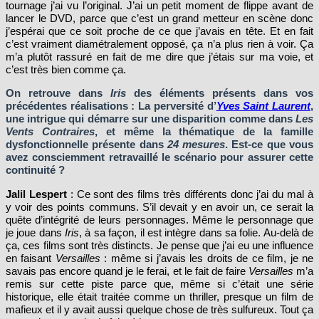
tournage j’ai vu l’original. J’ai un petit moment de flippe avant de
lancer le DVD, parce que c’est un grand metteur en scène donc
j’espérai que ce soit proche de ce que j’avais en tête. Et en fait
c’est vraiment diamétralement opposé, ça n’a plus rien à voir. Ça
m’a plutôt rassuré en fait de me dire que j’étais sur ma voie, et
c’est très bien comme ça.
On retrouve dans
Iris
des éléments présents dans vos
précédentes réalisations : La perversité d’
Yves Saint Laurent
,
une intrigue qui démarre sur une disparition comme dans
Les
Vents Contraires
, et même la thématique de la famille
dysfonctionnelle présente dans
24 mesures
. Est-ce que vous
avez consciemment retravaillé le scénario pour assurer cette
continuité ?
Jalil Lespert
: Ce sont des films très différents donc j’ai du mal à
y voir des points communs. S’il devait y en avoir un, ce serait la
quête d’intégrité de leurs personnages. Même le personnage que
je joue dans
Iris
, à sa façon, il est intègre dans sa folie
.
Au-delà de
ça, ces films sont très distincts. Je pense que j’ai eu une influence
en faisant
Versailles
: même si j’avais les droits de ce film, je ne
savais pas encore quand je le ferai, et le fait de faire
Versailles
m’a
remis sur cette piste parce que, même si c’était une série
historique, elle était traitée comme un thriller, presque un film de
mafieux et il y avait aussi quelque chose de très sulfureux. Tout ça