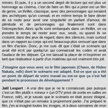
miroirs. Et puis, il y a un second degré de lecture qui est plus un
hommage au cinéma, c’est de faire un film qui
a priori
est un film
de genre, un thriller, classique, avec des personnages qui seraient
des archétypes qu’on connait, et en même temps le faire dévier
de sa route pour avoir une singularité en parlant d’amour, de
plénitude et de personnages qui finalement sont dans
l’introspection. Alors qu’ils sont embarqués dans un thriller, on va
prendre le temps de rester avec eux, seuls, ou quand ils se
croisent, dans des jeux de regard, dans des silences, mais surtout
dans un rapport au corps qui est beaucoup plus sensuel que dans
un film d’action. Donc, je me suis dit que c’était un scénario qui
avait été écrit par quelqu’un qui connaissait les codes et avait
l’audace de les déjouer. Ça me laissait la place de m’exprimer en
tant que réalisateur à partir d’un matériau qui est vraiment très joli.
J’imagine que vous avez vu le film japonais (
Chaos
, de Hideo
Nakata, ndlr) dont le scénario est adapté. Est-ce que ça a été
un point de départ de votre travail ou est-ce que ça s’est fait
pendant le processus de développement ?
Jalil Lespert
: A vrai dire que je ne le connaissais pas puisque
c’est un film plutôt « mineur » (un DTV privé de sortie en salles en
France, ndlr), et je savais que le scénario en était assez éloigné,
que ce n’était pas un remake à proprement parler. J’ai préparé le
film, j’en ai imaginé toutes les images, et à deux semaines de mon