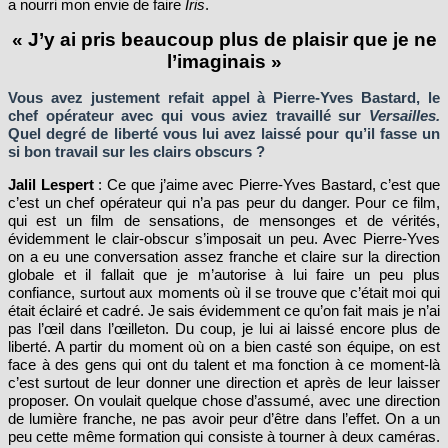
a nourri mon envie de faire
Iris
.
« J’y ai pris beaucoup plus de plaisir que je ne
l’imaginais »
Vous avez justement refait appel à Pierre-Yves Bastard, le
chef opérateur avec qui vous aviez travaillé sur
Versailles.
Quel degré de liberté vous lui avez laissé pour qu’il fasse un
si bon travail sur les clairs obscurs ?
Jalil Lespert
: Ce que j’aime avec Pierre-Yves Bastard, c’est que
c’est un chef opérateur qui n’a pas peur du danger. Pour ce film,
qui est un film de sensations, de mensonges et de vérités,
évidemment le clair-obscur s’imposait un peu. Avec Pierre-Yves
on a eu une conversation assez franche et claire sur la direction
globale et il fallait que je m’autorise à lui faire un peu plus
confiance, surtout aux moments où
il
se trouve que c’était moi qui
était éclairé et cadré. Je sais évidemment ce qu’on fait mais je n’ai
pas l’œil dans l’œilleton. Du coup, je lui ai laissé encore plus de
liberté. A partir du moment où on a bien casté son équipe, on est
face à des gens qui ont du talent et ma fonction à ce moment-là
c’est surtout de leur donner une direction et après de leur laisser
proposer. On voulait quelque chose d’assumé, avec une direction
de lumière franche, ne pas avoir peur d’être dans l’effet. On a un
peu cette même formation qui consiste à tourner à deux caméras.