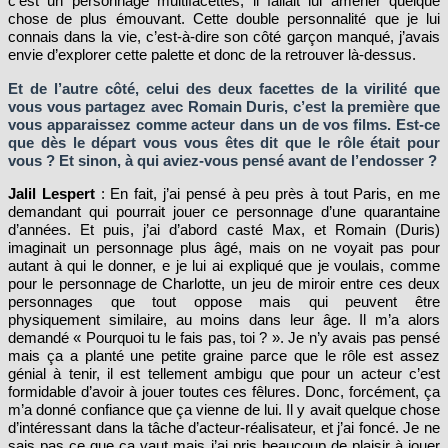
c’est un personnage multifacettes, il fallait lui amener quelque
chose de plus émouvant. Cette double personnalité que je lui
connais dans la vie, c’est-à-dire son côté garçon manqué, j’avais
envie d’explorer cette palette et donc de la retrouver là-dessus.
Et de l’autre côté, celui des deux facettes de la virilité que
vous vous partagez avec Romain Duris, c’est la première que
vous apparaissez comme acteur dans un de vos films. Est-ce
que dès le départ vous vous êtes dit que le rôle était pour
vous ? Et sinon, à qui aviez-vous pensé avant de l’endosser ?
Jalil Lespert
: En fait, j’ai pensé à peu près à tout Paris, en me
demandant qui pourrait jouer ce personnage d’une quarantaine
d’années. Et puis, j’ai d’abord casté Max, et Romain (Duris)
imaginait un personnage plus âgé, mais on ne voyait pas pour
autant à qui le donner, e je lui ai expliqué que je voulais, comme
pour le personnage de Charlotte, un jeu de miroir entre ces deux
personnages que tout oppose mais qui peuvent être
physiquement similaire, au moins dans leur âge. Il m’a alors
demandé « Pourquoi tu le fais pas, toi ? ». Je n’y avais pas pensé
mais ça a planté une petite graine parce que le rôle est assez
génial à tenir, il est tellement ambigu que pour un acteur c’est
formidable d’avoir à jouer toutes ces fêlures. Donc, forcément, ça
m’a donné confiance que ça vienne de lui. Il y avait quelque chose
d’intéressant dans la tâche d’acteur-réalisateur, et j’ai foncé. Je ne
sais pas ce que ça vaut mais j’ai pris beaucoup de plaisir à jouer