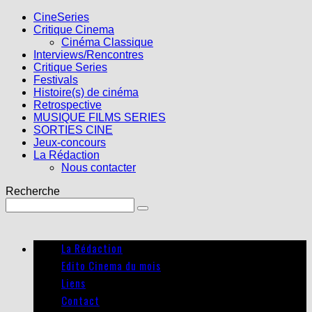
CineSeries
Critique Cinema
Cinéma Classique
Interviews/Rencontres
Critique Series
Festivals
Histoire(s) de cinéma
Retrospective
MUSIQUE FILMS SERIES
SORTIES CINE
Jeux-concours
La Rédaction
Nous contacter
Recherche
La Rédaction
Edito Cinema du mois
Liens
Contact