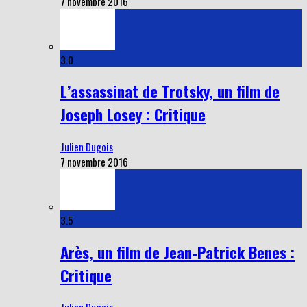
7 novembre 2016
3.0
L’assassinat de Trotsky, un film de
Joseph Losey : Critique
Julien Dugois
7 novembre 2016
3.5
Arès, un film de Jean-Patrick Benes :
Critique