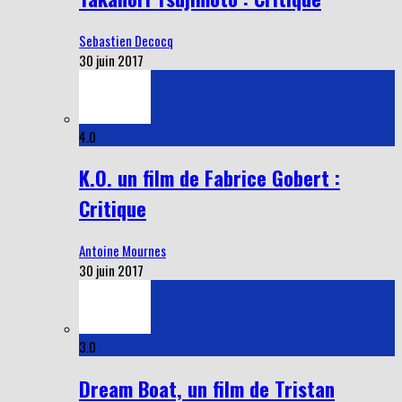
Sebastien Decocq
30 juin 2017
4.0
K.O. un film de Fabrice Gobert :
Critique
Antoine Mournes
30 juin 2017
3.0
Dream Boat, un film de Tristan