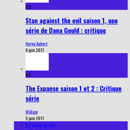
3.5
Stan against the evil saison 1, une
série de Dana Gould : critique
Herve Aubert
6 juin 2017
4.5
The Expanse saison 1 et 2 : Critique
série
William
5 juin 2017
Critique Series