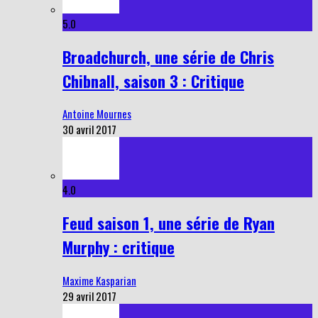
5.0
Broadchurch, une série de Chris
Chibnall, saison 3 : Critique
Antoine Mournes
30 avril 2017
4.0
Feud saison 1, une série de Ryan
Murphy : critique
Maxime Kasparian
29 avril 2017