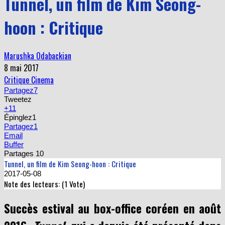
Tunnel, un film de Kim Seong-
hoon : Critique
Marushka Odabackian
8 mai 2017
Critique Cinema
Partagez
7
Tweetez
+1
1
Épinglez
1
Partagez
1
Email
Buffer
Partages
10
Tunnel, un film de Kim Seong-hoon : Critique
2017-05-08
Note des lecteurs: (
1
Vote)
Succès estival au box-office coréen en août