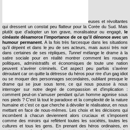
euses et révoltantes
qui dressent un constat peu flatteur pour la Corée du Sud. Mais
plutôt que d’adopter un ton grave, moralisateur ou engagé,
le
cinéaste désamorce l’importance de ce qu’il dénonce avec un
humour permanent
. A la fois très farcesque dans les situations
qu’il dépeint et dans le jeu de ses acteurs, mais aussi très noir
dans certaines de ses répliques,
Tunnel
mélange le drame à la
satire sociale pour en réalité montrer comment les rouages
politiques, administratifs et économiques de toute une nation
peuvent s’avérer criminels. Cet aspect peu parfois s’avérer
déroutant car on quitte la détresse du héros pour rire d’un gag idiot
ou se moquer des personnages secondaires, oubliant presque le
drame qui se joue sous terre, ce qui nous pousse à nous
interroger sur notre degré de compassion et d’implication :
comment peut-on s’amuser pendant qu’un homme agonise sous
nos pieds ? C’est là tout le paradoxe et la complexité de la nature
humaine et c’est ce que cherche à dévoiler le réalisateur, en nous
mettant en face de nous-mêmes. Les choix et les décisions qui
incombent à chacun deviennent alors cruciaux et s’imposent
comme des miroirs qui reflètent toutes les sociétés, toutes les
cultures et tous les gens. En prenant des héros ordinaires, en