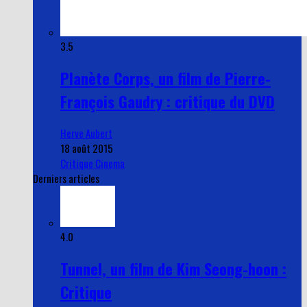
3.5
Planète Corps, un film de Pierre-
François Gaudry : critique du DVD
Herve Aubert
18 août 2015
Critique Cinema
Derniers articles
4.0
Tunnel, un film de Kim Seong-hoon :
Critique