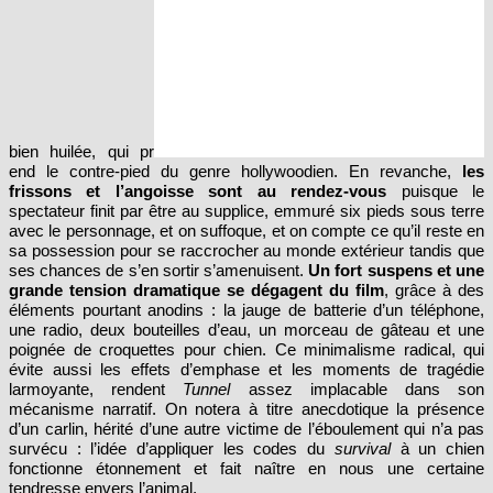
bien huilée, qui pr
end le contre-pied du genre hollywoodien. En revanche,
les
frissons et l’angoisse sont au rendez-vous
puisque le
spectateur finit par être au supplice, emmuré six pieds sous terre
avec le personnage, et on suffoque, et on compte ce qu’il reste en
sa possession pour se raccrocher au monde extérieur tandis que
ses chances de s’en sortir s’amenuisent.
Un fort suspens et une
grande tension dramatique se dégagent du film
, grâce à des
éléments pourtant anodins : la jauge de batterie d’un téléphone,
une radio, deux bouteilles d’eau, un morceau de gâteau et une
poignée de croquettes pour chien. Ce minimalisme radical, qui
évite aussi les effets d’emphase et les moments de tragédie
larmoyante, rendent
Tunnel
assez implacable dans son
mécanisme narratif. On notera à titre anecdotique la présence
d’un carlin, hérité d’une autre victime de l’éboulement qui n’a pas
survécu : l’idée d’appliquer les codes du
survival
à un chien
fonctionne étonnement et fait naître en nous une certaine
tendresse envers l’animal.