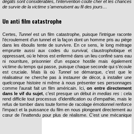
dégâts sont considérables, l’intervention coûte cher et les chances
de survie de la victime s’amenuisent au fil des jours…
Un anti film catastrophe
Certes,
Tunnel
est un film catastrophe, puisque l’intrigue raconte
l’écroulement d’un tunnel et la façon dont un homme pris au piège
dans les éboulis tente de survivre. En ce sens, le long métrage
emprunte aussi aux codes du
survival
, claustrophobique et
oppressant, où le héros est enfermé dans un lieu confiné sans eau
ni nourriture, prisonnier d’un espace hostile mais également
victime du temps qui passe, puisque chaque seconde qui s’écoule
est cruciale. Mais là où
Tunnel
se démarque, c’est que le
réalisateur ne cherche pas à instaurer de décor, à installer une
quelconque histoire ni même à nous présenter ses personnages
comme l’aurait fait un film américain. Ici,
on entre directement
dans le vif du sujet
, c’est presque un début
in medias res
: cela
rend difficile tout processus d’identification ou d’empathie, mais le
refus de tomber dans toute forme de racolage émotionnel renforce
l’impact et la puissance du film en nous plongeant directement au
cœur de l’inattendu pour plus de réalisme. C’est une mécanique