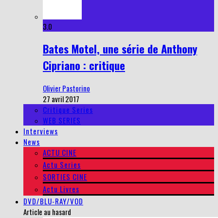
3.0
Bates Motel, une série de Anthony
Cipriano : critique
Olivier Pastorino
27 avril 2017
Critique Series
WEB SERIES
Interviews
News
ACTU CINE
Actu Series
SORTIES CINE
Actu Livres
DVD/BLU-RAY/VOD
Article au hasard