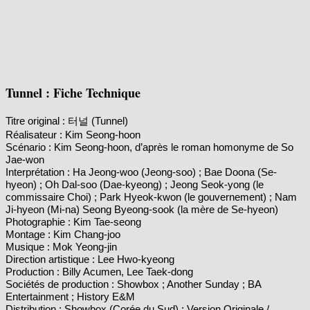
Tunnel : Fiche Technique
Titre original : 터널 (Tunnel)
Réalisateur : Kim Seong-hoon
Scénario : Kim Seong-hoon, d’après le roman homonyme de So
Jae-won
Interprétation : Ha Jeong-woo (Jeong-soo) ; Bae Doona (Se-
hyeon) ; Oh Dal-soo (Dae-kyeong) ; Jeong Seok-yong (le
commissaire Choi) ; Park Hyeok-kwon (le gouvernement) ; Nam
Ji-hyeon (Mi-na) Seong Byeong-sook (la mère de Se-hyeon)
Photographie : Kim Tae-seong
Montage : Kim Chang-joo
Musique : Mok Yeong-jin
Direction artistique : Lee Hwo-kyeong
Production : Billy Acumen, Lee Taek-dong
Sociétés de production : Showbox ; Another Sunday ; BA
Entertainment ; History E&M
Distribution : Showbox (Corée du Sud) ; Version Originale /