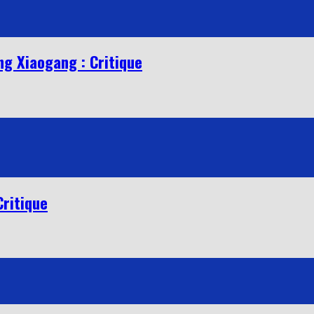
ng Xiaogang : Critique
Critique