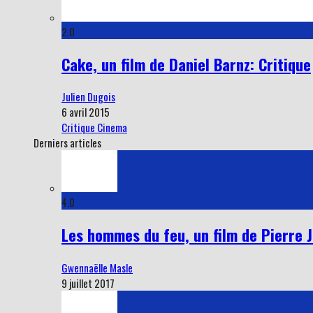
2.0
Cake, un film de Daniel Barnz: Critique
Julien Dugois
6 avril 2015
Critique Cinema
Derniers articles
4.0
Les hommes du feu, un film de Pierre Jo
Gwennaëlle Masle
9 juillet 2017