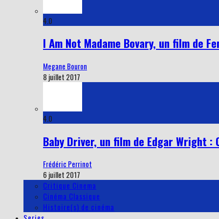
4.0
I Am Not Madame Bovary, un film de Fe
Megane Bouron
8 juillet 2017
4.0
Baby Driver, un film de Edgar Wright : 
Frédéric Perrinot
6 juillet 2017
Critique Cinema
Cinéma Classique
Histoire(s) de cinéma
Series