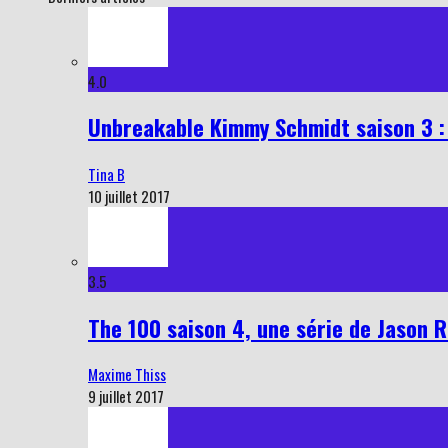
4.0
Unbreakable Kimmy Schmidt saison 3 : 
Tina B
10 juillet 2017
3.5
The 100 saison 4, une série de Jason R
Maxime Thiss
9 juillet 2017