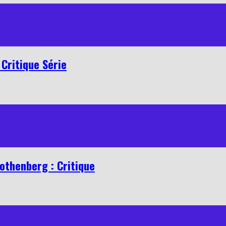
Critique Série
othenberg : Critique