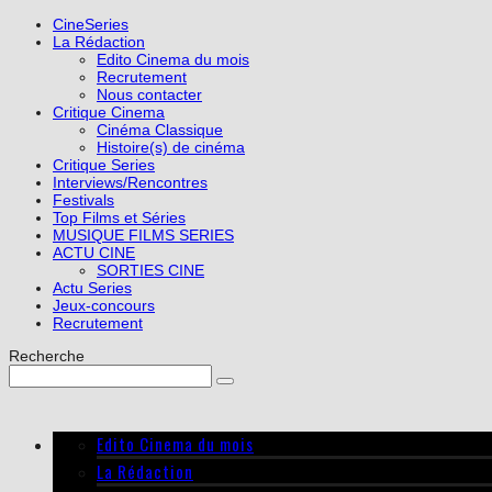
CineSeries
La Rédaction
Edito Cinema du mois
Recrutement
Nous contacter
Critique Cinema
Cinéma Classique
Histoire(s) de cinéma
Critique Series
Interviews/Rencontres
Festivals
Top Films et Séries
MUSIQUE FILMS SERIES
ACTU CINE
SORTIES CINE
Actu Series
Jeux-concours
Recrutement
Recherche
Edito Cinema du mois
La Rédaction