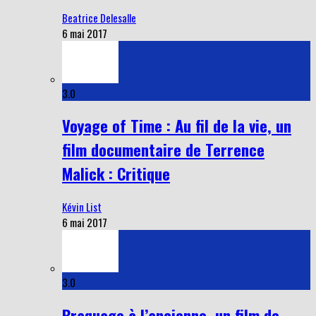
Beatrice Delesalle
6 mai 2017
3.0
Voyage of Time : Au fil de la vie, un
film documentaire de Terrence
Malick : Critique
Kévin List
6 mai 2017
3.0
Braquage à l’ancienne, un film de