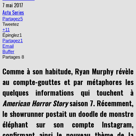
7 mai 2017
Actu Series
Partagez
5
Tweetez
+1
1
Épinglez
1
Partagez
1
Email
Buffer
Partages
8
Comme à son habitude, Ryan Murphy révèle
au compte-gouttes et par métaphores les
quelques informations qui touchent à
American Horror Story
saison 7. Récemment,
le showrunner postait un doodle de monstre
éléphant sur son compte Instagram,
confirmant ainsi le nouveau thème de la