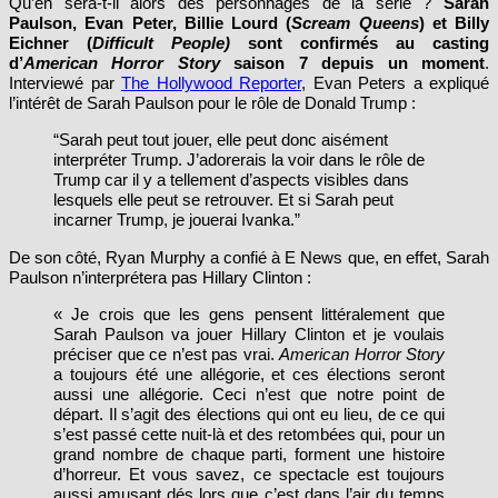
Qu’en sera-t-il alors des personnages de la série ?
Sarah
Paulson, Evan Peter, Billie Lourd (
Scream Queens
) et Billy
Eichner (
Difficult People)
sont
confirmés au casting
d’
American Horror Story
saison 7 depuis un moment
.
Interviewé par
The Hollywood Reporter
, Evan Peters a expliqué
l’intérêt de Sarah Paulson pour le rôle de Donald Trump :
“Sarah peut tout jouer, elle peut donc aisément
interpréter Trump. J’adorerais la voir dans le rôle de
Trump car il y a tellement d’aspects visibles dans
lesquels elle peut se retrouver. Et si Sarah peut
incarner Trump, je jouerai Ivanka.”
De son côté, Ryan Murphy a confié à E News que, en effet, Sarah
Paulson n’interprétera pas Hillary Clinton :
« Je crois que les gens pensent littéralement que
Sarah Paulson va jouer Hillary Clinton et je voulais
préciser que ce n’est pas vrai.
American
Horror Story
a toujours été une allégorie, et ces élections seront
aussi une allégorie. Ceci n’est que notre point de
départ. Il s’agit des élections qui ont eu lieu, de ce qui
s’est passé cette nuit-là et des retombées qui, pour un
grand nombre de chaque parti, forment une histoire
d’horreur. Et vous savez, ce spectacle est toujours
aussi amusant dés lors que c’est dans l’air du temps