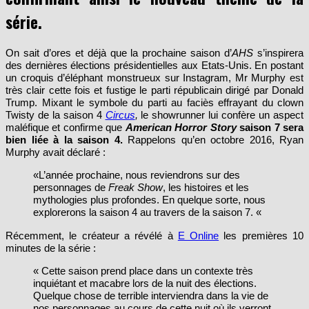
série.
On sait d’ores et déjà que la prochaine saison d’
AHS
s’inspirera
des dernières élections présidentielles aux Etats-Unis. En postant
un croquis d’éléphant monstrueux sur Instagram, Mr Murphy est
très clair cette fois et fustige le parti républicain dirigé par Donald
Trump. Mixant le symbole du parti au faciès effrayant du clown
Twisty de la saison 4
Circus
,
le showrunner lui confère un aspect
maléfique et confirme que
American Horror Story
saison 7 sera
bien liée à la saison 4.
Rappelons qu’en octobre 2016, Ryan
Murphy avait déclaré :
«L’année prochaine, nous reviendrons sur des
personnages de
Freak Show
, les histoires et les
mythologies plus profondes. En quelque sorte, nous
explorerons la saison 4 au travers de la saison 7. «
Récemment, le créateur a révélé à
E Online
les premières 10
minutes de la série :
« Cette saison prend place dans un contexte très
inquiétant et macabre lors de la nuit des élections.
Quelque chose de terrible interviendra dans la vie de
nos personnages au cours de cette nuit où ils verront