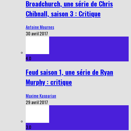
Broadchurch, une série de Chris
Chibnall, saison 3 : Critique
Antoine Mournes
30 avril 2017
4.0
Feud saison 1, une série de Ryan
Murphy : critique
Maxime Kasparian
29 avril 2017
3.0