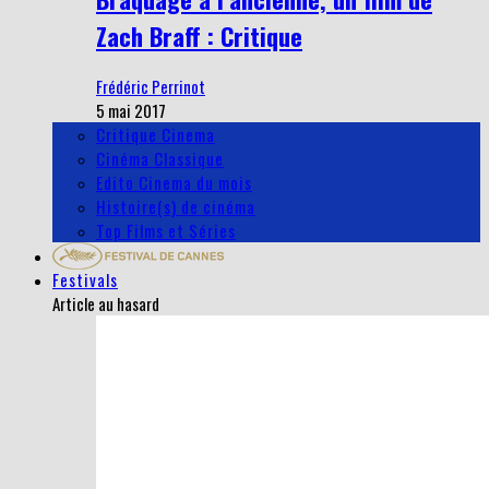
Zach Braff : Critique
Frédéric Perrinot
5 mai 2017
Critique Cinema
Cinéma Classique
Edito Cinema du mois
Histoire(s) de cinéma
Top Films et Séries
Festivals
Article au hasard