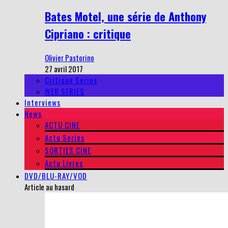
Bates Motel, une série de Anthony
Cipriano : critique
Olivier Pastorino
27 avril 2017
Critique Series
WEB SERIES
Interviews
News
ACTU CINE
Actu Series
SORTIES CINE
Actu Livres
DVD/BLU-RAY/VOD
Article au hasard