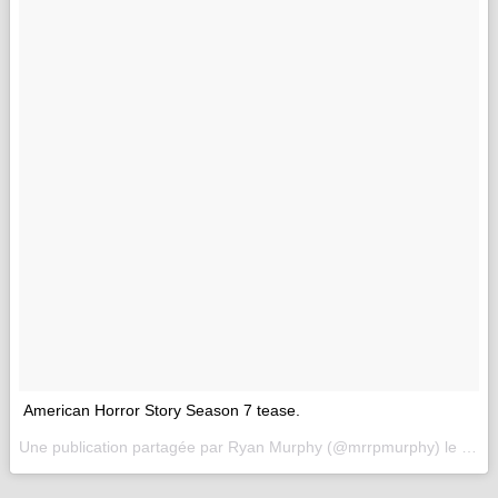
American Horror Story Season 7 tease.
Une publication partagée par Ryan Murphy (@mrrpmurphy) le
5 Ma