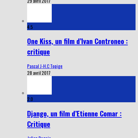
29 avril 2017
4.5
One Kiss, un film d’Ivan Controneo :
critique
Pascal J-H.C Topige
28 avril 2017
2.0
Django, un film d’Etienne Comar :
Critique