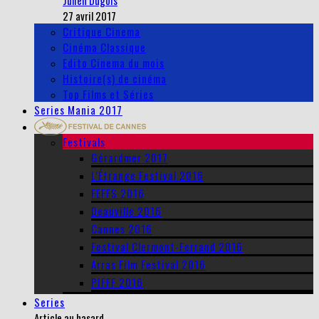
Julien Dugois
27 avril 2017
Critique Cinema
Cinéma Classique
Edito Cinema du mois
Histoire(s) de cinéma
Top Films et Séries
Series Mania 2017
Festivals
Gérardmer 2017
L’Étrange Festival 2016
FEFFS 2016
Deauville 2016
Cannes 2016
Festival Clermont-Ferrand 2016
Arras Film Festival 2016
PIFFF 2016
Series
Article au hasard