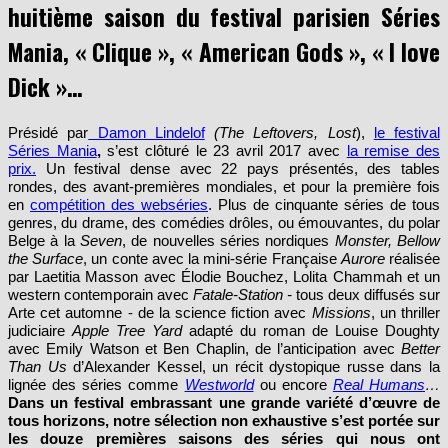
huitième saison du festival parisien Séries
Mania,
« Clique », « American Gods », « I love
Dick »…
Présidé par
Damon Lindelof
(The Leftovers, Lost
),
le festival
Séries Mania
,
s’est clôturé le 23 avril 2017 avec
la remise des
prix.
Un festival dense avec 22 pays présentés, des tables
rondes, des avant-premières mondiales, et pour la première fois
en
compétition des webséries
. Plus de cinquante séries de tous
genres, du drame, des comédies drôles, ou émouvantes, du polar
Belge à la
Seven
, de nouvelles séries nordiques
Monster, Bellow
the Surface
, un conte avec la mini-série Française
Aurore
réalisée
par Laetitia Masson avec Élodie Bouchez, Lolita Chammah et un
western contemporain avec
Fatale-Station -
tous deux
diffusés sur
Arte cet automne - de la science fiction avec
Missions
, un thriller
judiciaire
Apple Tree Yard
adapté du roman de Louise Doughty
avec Emily Watson et Ben Chaplin, de l’anticipation avec
Better
Than Us
d’Alexander Kessel, un récit dystopique russe dans la
lignée des séries comme
Westworld
ou encore
Real Humans
…
Dans un festival embrassant une grande variété d’œuvre de
tous horizons, notre sélection non exhaustive s’est portée sur
les douze premières saisons des séries qui nous ont