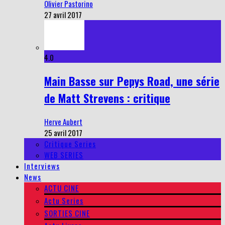
Olivier Pastorino
27 avril 2017
4.0
Main Basse sur Pepys Road, une série
de Matt Strevens : critique
Herve Aubert
25 avril 2017
Critique Series
WEB SERIES
Interviews
News
ACTU CINE
Actu Series
SORTIES CINE