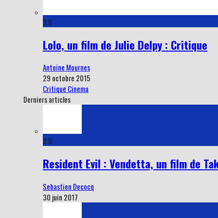
3.0
Lolo, un film de Julie Delpy : Critique
Antoine Mournes
29 octobre 2015
Critique Cinema
Derniers articles
2.0
Resident Evil : Vendetta, un film de Ta
Sebastien Decocq
30 juin 2017