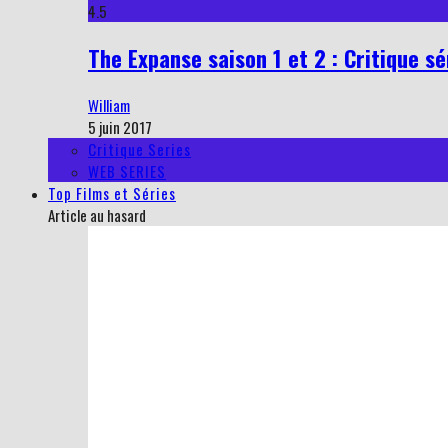
4.5
The Expanse saison 1 et 2 : Critique sé
William
5 juin 2017
Critique Series
WEB SERIES
Top Films et Séries
Article au hasard