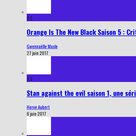
3.5
Orange Is The New Black Saison 5 : Cri
Gwennaëlle Masle
27 juin 2017
3.5
Stan against the evil saison 1, une sér
Herve Aubert
6 juin 2017