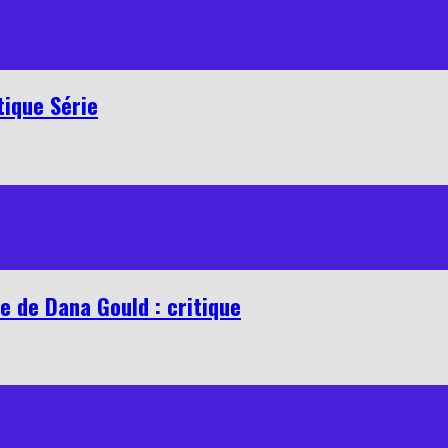
tique Série
ie de Dana Gould : critique