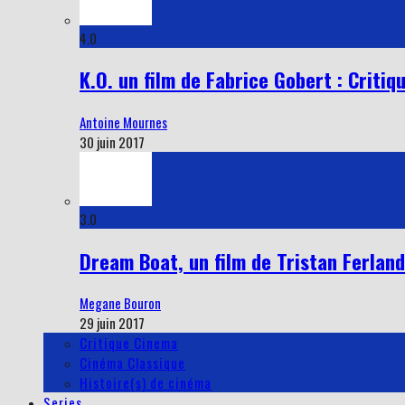
4.0
K.O. un film de Fabrice Gobert : Critiq
Antoine Mournes
30 juin 2017
3.0
Dream Boat, un film de Tristan Ferland
Megane Bouron
29 juin 2017
Critique Cinema
Cinéma Classique
Histoire(s) de cinéma
Series