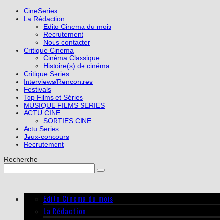
CineSeries
La Rédaction
Edito Cinema du mois
Recrutement
Nous contacter
Critique Cinema
Cinéma Classique
Histoire(s) de cinéma
Critique Series
Interviews/Rencontres
Festivals
Top Films et Séries
MUSIQUE FILMS SERIES
ACTU CINE
SORTIES CINE
Actu Series
Jeux-concours
Recrutement
Recherche
Edito Cinema du mois
La Rédaction