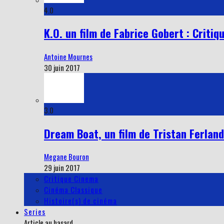
4.0
K.O. un film de Fabrice Gobert : Critiq
Antoine Mournes
30 juin 2017
3.0
Dream Boat, un film de Tristan Ferland
Megane Bouron
29 juin 2017
Critique Cinema
Cinéma Classique
Histoire(s) de cinéma
Series
Article au hasard