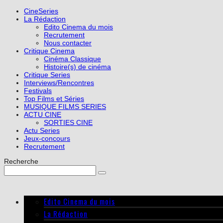
CineSeries
La Rédaction
Edito Cinema du mois
Recrutement
Nous contacter
Critique Cinema
Cinéma Classique
Histoire(s) de cinéma
Critique Series
Interviews/Rencontres
Festivals
Top Films et Séries
MUSIQUE FILMS SERIES
ACTU CINE
SORTIES CINE
Actu Series
Jeux-concours
Recrutement
Recherche
Edito Cinema du mois
La Rédaction