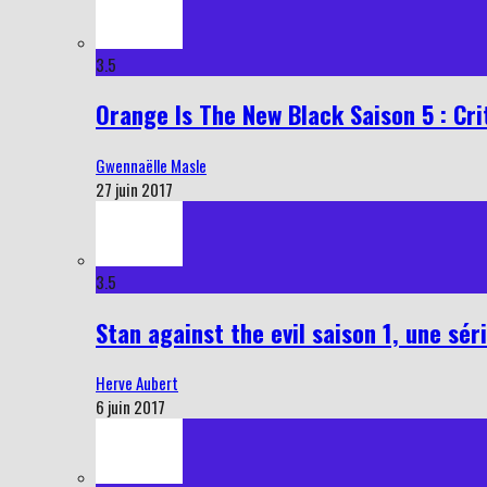
3.5
Orange Is The New Black Saison 5 : Cri
Gwennaëlle Masle
27 juin 2017
3.5
Stan against the evil saison 1, une sér
Herve Aubert
6 juin 2017