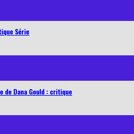
tique Série
ie de Dana Gould : critique