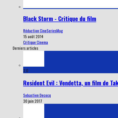
Black Storm - Critique du film
Rédaction CineSeriesMag
15 août 2014
Critique Cinema
Derniers articles
2.0
Resident Evil : Vendetta, un film de Ta
Sebastien Decocq
30 juin 2017