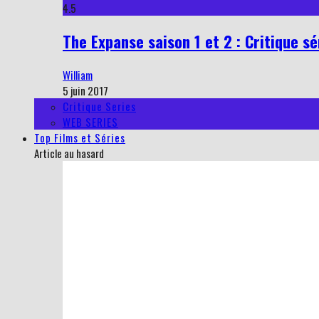
4.5
The Expanse saison 1 et 2 : Critique sé
William
5 juin 2017
Critique Series
WEB SERIES
Top Films et Séries
Article au hasard