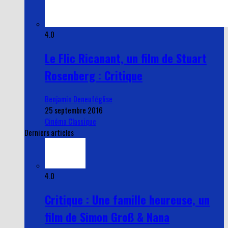
4.0
Le Flic Ricanant, un film de Stuart
Rosenberg : Critique
Benjamin Deneuféglise
25 septembre 2016
Cinéma Classique
Derniers articles
4.0
Critique : Une famille heureuse, un
film de Simon Groß & Nana