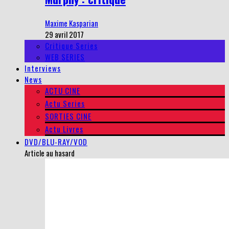
Maxime Kasparian
29 avril 2017
Critique Series
WEB SERIES
Interviews
News
ACTU CINE
Actu Series
SORTIES CINE
Actu Livres
DVD/BLU-RAY/VOD
Article au hasard