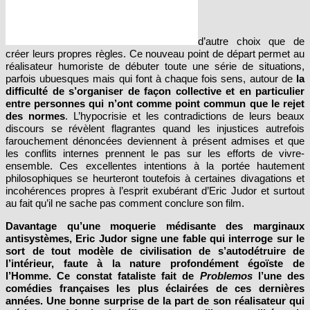
d’autre choix que de
créer leurs propres règles. Ce nouveau point de départ permet au
réalisateur humoriste de débuter toute une série de situations,
parfois ubuesques mais qui font à chaque fois sens, autour de
la
difficulté de s’organiser de façon collective et en particulier
entre personnes qui n’ont comme point commun que le rejet
des normes
. L’hypocrisie et les contradictions de leurs beaux
discours se révèlent flagrantes quand les injustices autrefois
farouchement dénoncées deviennent à présent admises et que
les conflits internes prennent le pas sur les efforts de vivre-
ensemble. Ces excellentes intentions à la portée hautement
philosophiques se heurteront toutefois à certaines divagations et
incohérences propres à l’esprit exubérant d’Eric Judor et surtout
au fait qu’il ne sache pas comment conclure son film.
Davantage qu’une moquerie médisante des marginaux
antisystèmes, Eric Judor signe une fable qui interroge sur le
sort de tout modèle de civilisation de s’autodétruire de
l’intérieur, faute à la nature profondément égoïste de
l’Homme. Ce constat fataliste fait de
Problemos
l’une des
comédies françaises les plus éclairées de ces dernières
années. Une bonne surprise de la part de son réalisateur qui