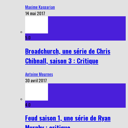
Maxime Kasparian
14 mai 2017
5.0
Broadchurch, une série de Chris
Chibnall, saison 3 : Critique
Antoine Mournes
30 avril 2017
4.0
Feud saison 1, une série de Ryan
Murphy : critique