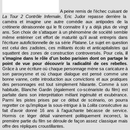
A peine remis de l’échec cuisant de
La Tour 2 Contrôle Infernale
, Eric Judor repasse derrière la
caméra et imagine une autre comédie aux antipodes de la
crétinerie déraisonnée qui le fit connaitre il y a déjà plus de vingt
ans. Son choix de s’attaquer à un phénomène de société semble
même entériner cet effort de maturité qu’il avait entrepris dans
l’écriture autofictionnelle de sa série
Platane
. Le sujet en question
est celui des zadistes, ces militants écolo et anticapitalistes qui
squattent des zones de construction controversés. Pour cela,
il
s’imagine dans le rôle d’un bobo parisien dont on partage le
point de vue pour découvrir la radicalité de ces rebelles
.
Grâce à une écriture où chaque personnage mène sa caricature à
son paroxysme et où chaque dialogue est pensé comme une
bonne vanne, cette introduction aux convictions et aux pratiques
des personnages est tout simplement hilarante. Comme à son
habitude, Blanche Gardin (également co-scénariste du film) est
parfaite dans son interprétation mêlant ingénuité et exubérance.
Parmi les pistes prises par ce début de scénario, on pourra
regretter ce qu’implique la sous-intrigue à la
Lolita
consécutive au
fait d’avoir donné 16 ans à l’aguichante bécasse de service.
Hormis ce léger détail vainement politiquement incorrect, la
première partie du film se déroule de façon assez classique mais
offre des répliques croustillantes.