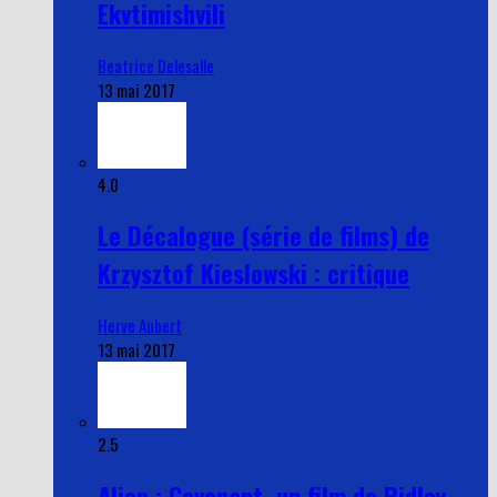
Ekvtimishvili
Beatrice Delesalle
13 mai 2017
4.0
Le Décalogue (série de films) de
Krzysztof Kieslowski : critique
Herve Aubert
13 mai 2017
2.5
Alien : Covenant, un film de Ridley