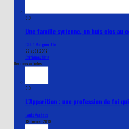
3.0
Une famille syrienne, un huis clos au 
Chloé Margueritte
27 août 2017
Critiques films
Derniers articles
3.0
L’Apparition : une profession de foi q
Louis Verdoux
18 février 2018