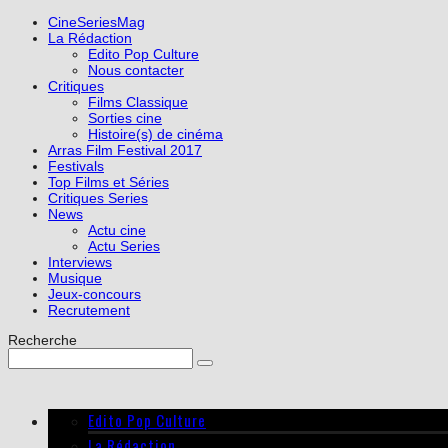
CineSeriesMag
La Rédaction
Edito Pop Culture
Nous contacter
Critiques
Films Classique
Sorties cine
Histoire(s) de cinéma
Arras Film Festival 2017
Festivals
Top Films et Séries
Critiques Series
News
Actu cine
Actu Series
Interviews
Musique
Jeux-concours
Recrutement
Recherche
Edito Pop Culture
La Rédaction