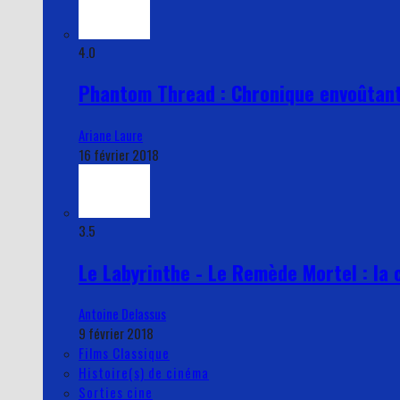
4.0
Phantom Thread : Chronique envoûtant
Ariane Laure
16 février 2018
3.5
Le Labyrinthe - Le Remède Mortel : la 
Antoine Delassus
9 février 2018
Films Classique
Histoire(s) de cinéma
Sorties cine