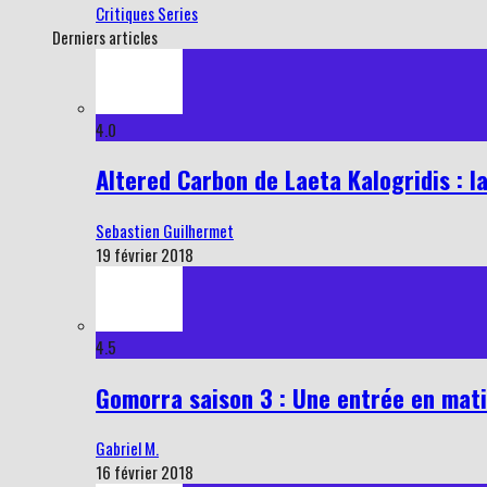
Critiques Series
Derniers articles
4.0
Altered Carbon de Laeta Kalogridis : la
Sebastien Guilhermet
19 février 2018
4.5
Gomorra saison 3 : Une entrée en mati
Gabriel M.
16 février 2018