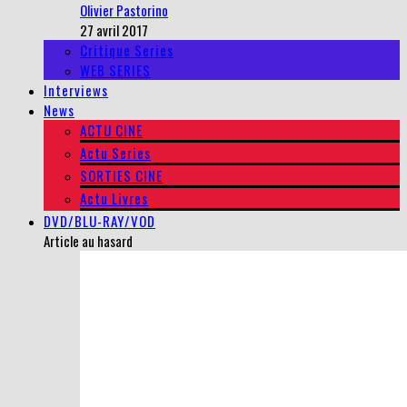
Olivier Pastorino
27 avril 2017
Critique Series
WEB SERIES
Interviews
News
ACTU CINE
Actu Series
SORTIES CINE
Actu Livres
DVD/BLU-RAY/VOD
Article au hasard