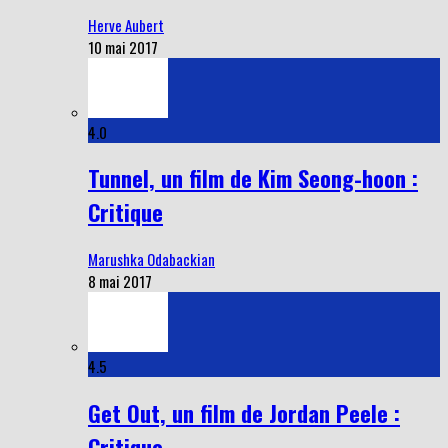
Herve Aubert
10 mai 2017
4.0
Tunnel, un film de Kim Seong-hoon :
Critique
Marushka Odabackian
8 mai 2017
4.5
Get Out, un film de Jordan Peele :
Critique