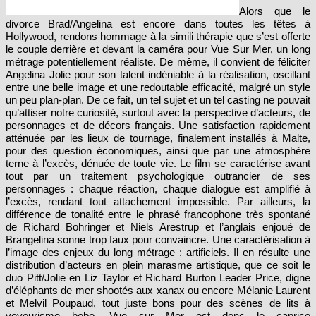
Alors que le
divorce Brad/Angelina est encore dans toutes les têtes à
Hollywood, rendons hommage à la simili thérapie que s’est offerte
le couple derrière et devant la caméra pour Vue Sur Mer, un long
métrage potentiellement réaliste. De même, il convient de féliciter
Angelina Jolie pour son talent indéniable à la réalisation, oscillant
entre une belle image et une redoutable efficacité, malgré un style
un peu plan-plan. De ce fait, un tel sujet et un tel casting ne pouvait
qu’attiser notre curiosité, surtout avec la perspective d’acteurs, de
personnages et de décors français. Une satisfaction rapidement
atténuée par les lieux de tournage, finalement installés à Malte,
pour des question économiques, ainsi que par une atmosphère
terne à l’excès, dénuée de toute vie. Le film se caractérise avant
tout par un traitement psychologique outrancier de ses
personnages : chaque réaction, chaque dialogue est amplifié à
l’excès, rendant tout attachement impossible. Par ailleurs, la
différence de tonalité entre le phrasé francophone très spontané
de Richard Bohringer et Niels Arestrup et l’anglais enjoué de
Brangelina sonne trop faux pour convaincre. Une caractérisation à
l’image des enjeux du long métrage : artificiels. Il en résulte une
distribution d’acteurs en plein marasme artistique, que ce soit le
duo Pitt/Jolie en Liz Taylor et Richard Burton Leader Price, digne
d’
éléphants de mer shootés aux xanax
ou encore Mélanie Laurent
et Melvil Poupaud, tout juste bons pour des scènes de lits à
voyeurisme bobo. Vue sur Mer est donc le caprice