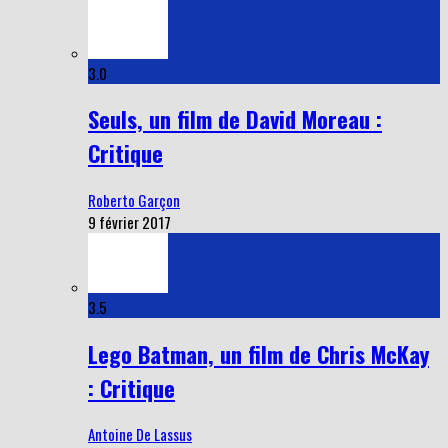
3.0
Seuls, un film de David Moreau :
Critique
Roberto Garçon
9 février 2017
3.5
Lego Batman, un film de Chris McKay
: Critique
Antoine De Lassus