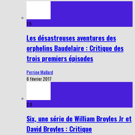
1.5
Les désastreuses aventures des
orphelins Baudelaire : Critique des
trois premiers épisodes
Perrine Mallard
6 février 2017
2.0
Six, une série de William Broyles Jr et
David Broyles : Critique