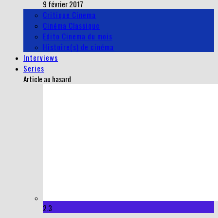
9 février 2017
Critique Cinema
Cinéma Classique
Edito Cinema du mois
Histoire(s) de cinéma
Interviews
Series
Article au hasard
2.3