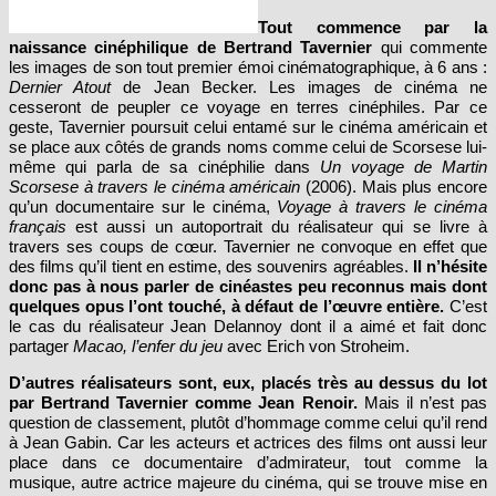
Tout commence par la
naissance cinéphilique de Bertrand Tavernier
qui commente
les images de son tout premier émoi cinématographique, à 6 ans :
Dernier Atout
de Jean Becker. Les images de cinéma ne
cesseront de peupler ce voyage en terres cinéphiles. Par ce
geste, Tavernier poursuit celui entamé sur le cinéma américain et
se place aux côtés de grands noms comme celui de Scorsese lui-
même qui parla de sa cinéphilie dans
Un voyage de Martin
Scorsese à travers le cinéma américain
(2006). Mais plus encore
qu’un documentaire sur le cinéma,
Voyage à travers le cinéma
français
est aussi un autoportrait du réalisateur qui se livre à
travers ses coups de cœur. Tavernier ne convoque en effet que
des films qu’il tient en estime, des souvenirs agréables.
Il n’hésite
donc pas à nous parler de cinéastes peu reconnus mais dont
quelques opus l’ont touché, à défaut de l’œuvre entière.
C’est
le cas du réalisateur Jean Delannoy dont il a aimé et fait donc
partager
Macao, l’enfer du jeu
avec Erich von Stroheim.
D’autres réalisateurs sont, eux, placés très au dessus du lot
par Bertrand Tavernier comme Jean Renoir.
Mais il n’est pas
question de classement, plutôt d’hommage comme celui qu’il rend
à Jean Gabin. Car les acteurs et actrices des films ont aussi leur
place dans ce documentaire d’admirateur, tout comme la
musique, autre actrice majeure du cinéma, qui se trouve mise en