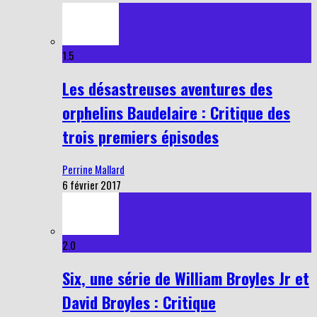
1.5
Les désastreuses aventures des
orphelins Baudelaire : Critique des
trois premiers épisodes
Perrine Mallard
6 février 2017
2.0
Six, une série de William Broyles Jr et
David Broyles : Critique