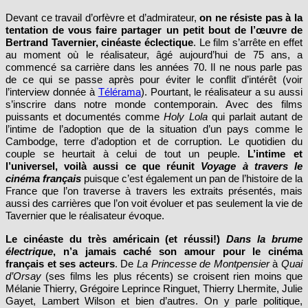
Devant ce travail d’orfèvre et d’admirateur,
on ne résiste pas à la
tentation de vous faire partager un petit bout de l’œuvre de
Bertrand Tavernier, cinéaste éclectique
. Le film s’arrête en effet
au moment où le réalisateur, âgé aujourd’hui de 75 ans, a
commencé sa carrière dans les années 70. Il ne nous parle pas
de ce qui se passe après pour éviter le conflit d’intérêt (voir
l’interview donnée à
Télérama
). Pourtant, le réalisateur a su aussi
s’inscrire dans notre monde contemporain. Avec des films
puissants et documentés comme
Holy Lola
qui parlait autant de
l’intime de l’adoption que de la situation d’un pays comme le
Cambodge, terre d’adoption et de corruption. Le quotidien du
couple se heurtait à celui de tout un peuple.
L’intime et
l’universel, voilà aussi ce que réunit
Voyage à travers le
cinéma français
puisque c’est également un pan de l’histoire de la
France que l’on traverse à travers les extraits présentés, mais
aussi des carrières que l’on voit évoluer et pas seulement la vie de
Tavernier que le réalisateur évoque.
Le cinéaste du très américain (et réussi!)
Dans la brume
électrique
, n’a jamais caché son amour pour le cinéma
français et ses acteurs
. De
La Princesse de Montpensier
à
Quai
d’Orsay
(ses films les plus récents) se croisent rien moins que
Mélanie Thierry, Grégoire Leprince Ringuet, Thierry Lhermite, Julie
Gayet, Lambert Wilson et bien d’autres. On y parle politique,