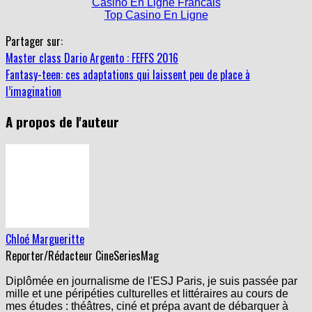
Casino En Ligne Francais
Top Casino En Ligne
Partager sur:
Master class Dario Argento : FEFFS 2016
Fantasy-teen: ces adaptations qui laissent peu de place à
l’imagination
A propos de l'auteur
Chloé Margueritte
Reporter/Rédacteur CineSeriesMag
Diplômée en journalisme de l'ESJ Paris, je suis passée par
mille et une péripéties culturelles et littéraires au cours de
mes études : théâtres, ciné et prépa avant de débarquer à