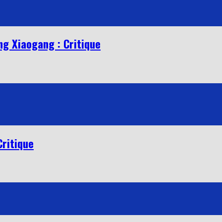
ng Xiaogang : Critique
Critique