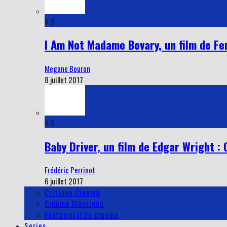
4.0
I Am Not Madame Bovary, un film de Fe
Megane Bouron
8 juillet 2017
4.0
Baby Driver, un film de Edgar Wright : 
Frédéric Perrinot
6 juillet 2017
Critique Cinema
Cinéma Classique
Histoire(s) de cinéma
Series