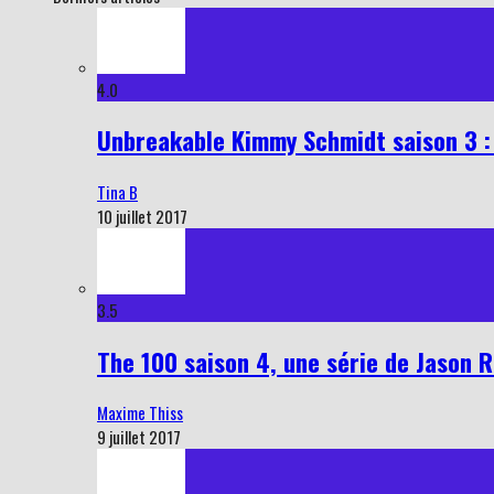
4.0
Unbreakable Kimmy Schmidt saison 3 : 
Tina B
10 juillet 2017
3.5
The 100 saison 4, une série de Jason R
Maxime Thiss
9 juillet 2017