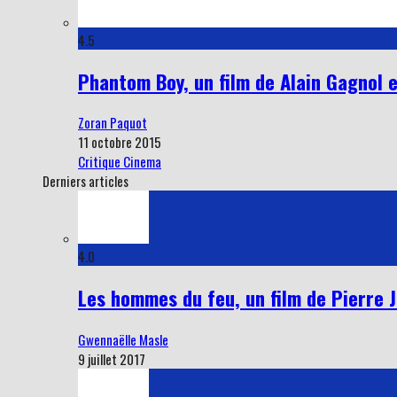
4.5
Phantom Boy, un film de Alain Gagnol et
Zoran Paquot
11 octobre 2015
Critique Cinema
Derniers articles
4.0
Les hommes du feu, un film de Pierre Jo
Gwennaëlle Masle
9 juillet 2017