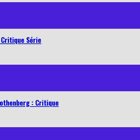
Critique Série
othenberg : Critique