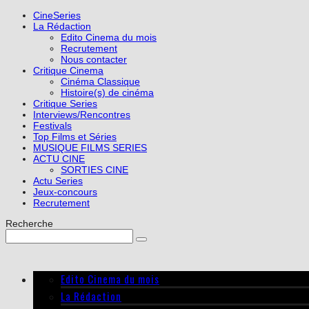
CineSeries
La Rédaction
Edito Cinema du mois
Recrutement
Nous contacter
Critique Cinema
Cinéma Classique
Histoire(s) de cinéma
Critique Series
Interviews/Rencontres
Festivals
Top Films et Séries
MUSIQUE FILMS SERIES
ACTU CINE
SORTIES CINE
Actu Series
Jeux-concours
Recrutement
Recherche
Edito Cinema du mois
La Rédaction