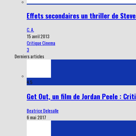
Effets secondaires un thriller de Stev
C. A.
15 avril 2013
Critique Cinema
3
Derniers articles
4.5
Get Out, un film de Jordan Peele : Crit
Beatrice Delesalle
6 mai 2017