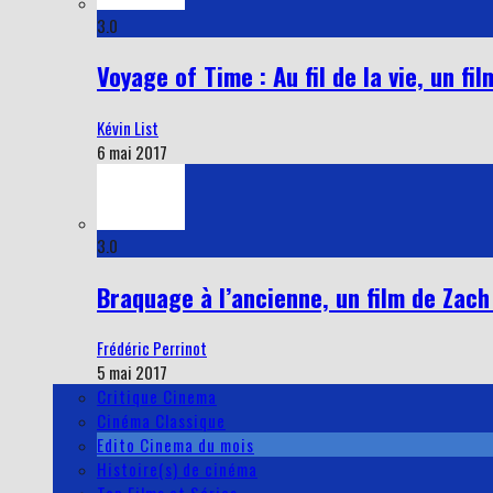
3.0
Voyage of Time : Au fil de la vie, un f
Kévin List
6 mai 2017
3.0
Braquage à l’ancienne, un film de Zach 
Frédéric Perrinot
5 mai 2017
Critique Cinema
Cinéma Classique
Edito Cinema du mois
Histoire(s) de cinéma