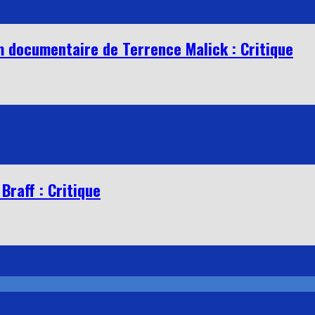
ilm documentaire de Terrence Malick : Critique
Braff : Critique