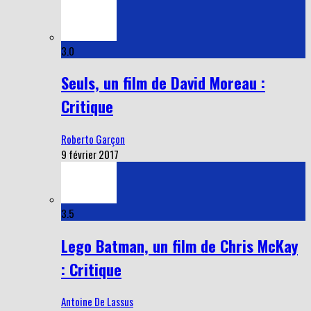
3.0
Seuls, un film de David Moreau :
Critique
Roberto Garçon
9 février 2017
3.5
Lego Batman, un film de Chris McKay
: Critique
Antoine De Lassus