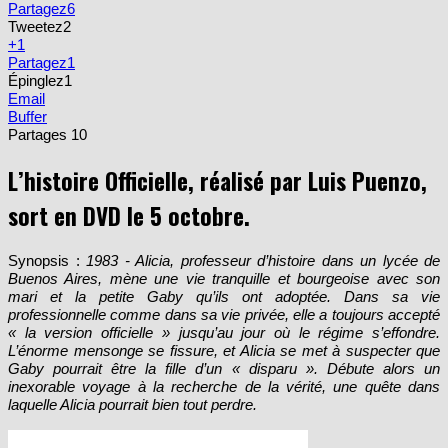
Partagez
6
Tweetez
2
+1
Partagez
1
Épinglez
1
Email
Buffer
Partages
10
L’histoire Officielle, réalisé par Luis Puenzo,
sort en DVD le 5 octobre.
Synopsis :
1983 - Alicia, professeur d’histoire dans un lycée de
Buenos Aires, mène une vie tranquille et bourgeoise avec son
mari et la petite Gaby qu’ils ont adoptée. Dans sa vie
professionnelle comme dans sa vie privée, elle a toujours accepté
« la version officielle » jusqu’au jour où le régime s’effondre.
L’énorme mensonge se fissure, et Alicia se met à suspecter que
Gaby pourrait être la fille d’un « disparu ». Débute alors un
inexorable voyage à la recherche de la vérité, une quête dans
laquelle Alicia pourrait bien tout perdre.