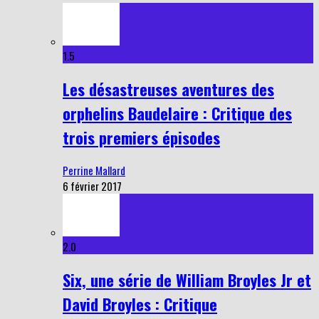
1.5
Les désastreuses aventures des
orphelins Baudelaire : Critique des
trois premiers épisodes
Perrine Mallard
6 février 2017
2.0
Six, une série de William Broyles Jr et
David Broyles : Critique