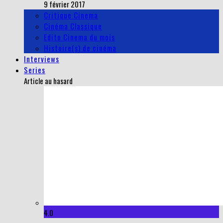
9 février 2017
Critique Cinema
Cinéma Classique
Edito Cinema du mois
Histoire(s) de cinéma
Interviews
Series
Article au hasard
4.0