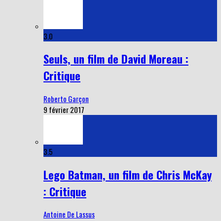
3.0
Seuls, un film de David Moreau :
Critique
Roberto Garçon
9 février 2017
3.5
Lego Batman, un film de Chris McKay
: Critique
Antoine De Lassus