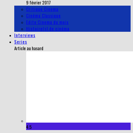
9 février 2017
Critique Cinema
Cinéma Classique
Edito Cinema du mois
Histoire(s) de cinéma
Interviews
Series
Article au hasard
4.5