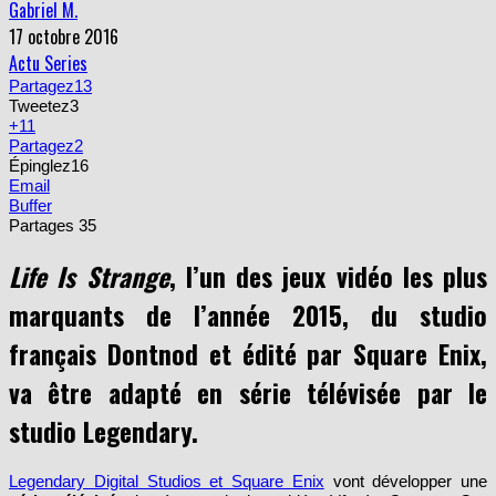
Gabriel M.
17 octobre 2016
Actu Series
Partagez
13
Tweetez
3
+1
1
Partagez
2
Épinglez
16
Email
Buffer
Partages
35
Life Is Strange
, l’un des jeux vidéo les plus
marquants de l’année 2015, du studio
français Dontnod et édité par Square Enix,
va être adapté en série télévisée par le
studio Legendary.
Legendary Digital Studios et Square Enix
vont développer une