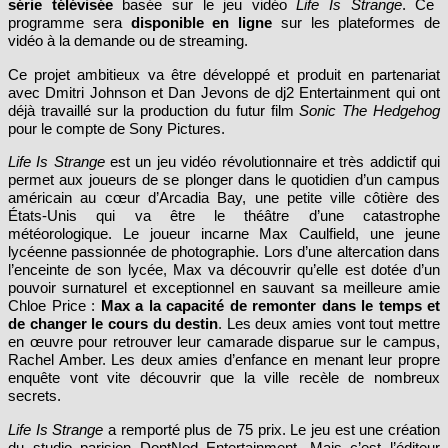
série télévisée
basée sur le jeu vidéo
Life Is Strange
. Ce
programme sera
disponible en ligne
sur les plateformes de
vidéo à la demande ou de streaming.
Ce projet ambitieux va être développé et produit en partenariat
avec Dmitri Johnson et Dan Jevons de dj2 Entertainment qui ont
déjà travaillé sur la production du futur film
Sonic The Hedgehog
pour le compte de Sony Pictures.
Life Is Strange
est un jeu vidéo révolutionnaire et très addictif qui
permet aux joueurs de se plonger dans le quotidien d’un campus
américain au cœur d’Arcadia Bay, une petite ville côtière des
États-Unis qui va être le théâtre d’une catastrophe
météorologique. Le joueur incarne Max Caulfield, une jeune
lycéenne passionnée de photographie. Lors d’une altercation dans
l’enceinte de son lycée, Max va découvrir qu’elle est dotée d’un
pouvoir surnaturel et exceptionnel en sauvant sa meilleure amie
Chloe Price :
Max a la capacité de remonter dans le temps et
de changer le cours du destin
. Les deux amies vont tout mettre
en œuvre pour retrouver leur camarade disparue sur le campus,
Rachel Amber. Les deux amies d’enfance en menant leur propre
enquête vont vite découvrir que la ville recèle de nombreux
secrets.
Life Is Strange
a remporté plus de 75 prix. Le jeu est une création
du studio parisien DontNod Entertainment. Mais c’est l’éditeur