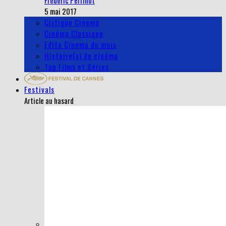
Frédéric Perrinot
5 mai 2017
Critique Cinema
Cinéma Classique
Edito Cinema du mois
Histoire(s) de cinéma
Top Films et Séries
Festivals
Article au hasard