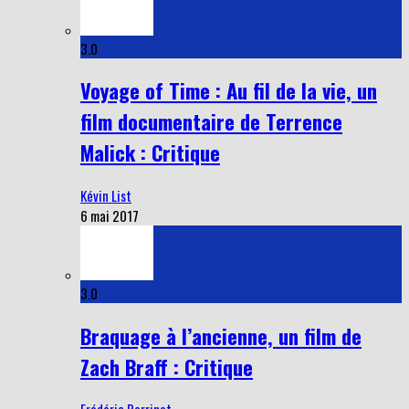
3.0
Voyage of Time : Au fil de la vie, un
film documentaire de Terrence
Malick : Critique
Kévin List
6 mai 2017
3.0
Braquage à l’ancienne, un film de
Zach Braff : Critique