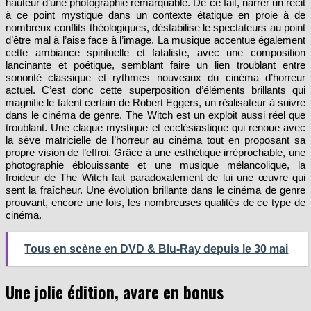
hauteur d’une photographie remarquable. De ce fait, narrer un récit
à ce point mystique dans un contexte étatique en proie à de
nombreux conflits théologiques, déstabilise le spectateurs au point
d’être mal à l’aise face à l’image. La musique accentue également
cette ambiance spirituelle et fataliste, avec une composition
lancinante et poétique, semblant faire un lien troublant entre
sonorité classique et rythmes nouveaux du cinéma d’horreur
actuel. C’est donc cette superposition d’éléments brillants qui
magnifie le talent certain de Robert Eggers, un réalisateur à suivre
dans le cinéma de genre. The Witch est un exploit aussi réel que
troublant. Une claque mystique et ecclésiastique qui renoue avec
la sève matricielle de l’horreur au cinéma tout en proposant sa
propre vision de l’effroi. Grâce à une esthétique irréprochable, une
photographie éblouissante et une musique mélancolique, la
froideur de The Witch fait paradoxalement de lui une œuvre qui
sent la fraîcheur. Une évolution brillante dans le cinéma de genre
prouvant, encore une fois, les nombreuses qualités de ce type de
cinéma.
Tous en scène en DVD & Blu-Ray depuis le 30 mai
Une jolie édition, avare en bonus