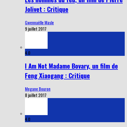
Jolivet : Critique
Gwennaëlle Masle
9 juillet 2017
4.0
I Am Not Madame Bovary, un film de
Feng Xiaogang : Critique
Megane Bouron
8 juillet 2017
4.0