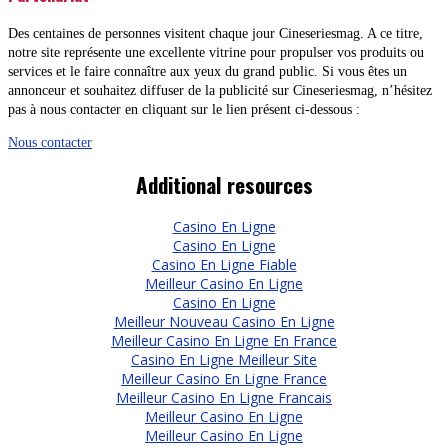
Des centaines de personnes visitent chaque jour Cineseriesmag. A ce titre,
notre site représente une excellente vitrine pour propulser vos produits ou
services et le faire connaître aux yeux du grand public. Si vous êtes un
annonceur et souhaitez diffuser de la publicité sur Cineseriesmag, n’hésitez
pas à nous contacter en cliquant sur le lien présent ci-dessous :
Nous contacter
Additional resources
Casino En Ligne
Casino En Ligne
Casino En Ligne Fiable
Meilleur Casino En Ligne
Casino En Ligne
Meilleur Nouveau Casino En Ligne
Meilleur Casino En Ligne En France
Casino En Ligne Meilleur Site
Meilleur Casino En Ligne France
Meilleur Casino En Ligne Francais
Meilleur Casino En Ligne
Meilleur Casino En Ligne