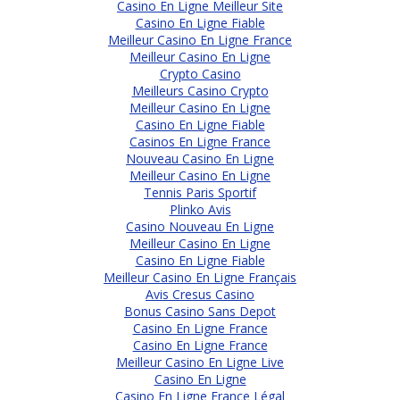
Casino En Ligne Meilleur Site
Casino En Ligne Fiable
Meilleur Casino En Ligne France
Meilleur Casino En Ligne
Crypto Casino
Meilleurs Casino Crypto
Meilleur Casino En Ligne
Casino En Ligne Fiable
Casinos En Ligne France
Nouveau Casino En Ligne
Meilleur Casino En Ligne
Tennis Paris Sportif
Plinko Avis
Casino Nouveau En Ligne
Meilleur Casino En Ligne
Casino En Ligne Fiable
Meilleur Casino En Ligne Français
Avis Cresus Casino
Bonus Casino Sans Depot
Casino En Ligne France
Casino En Ligne France
Meilleur Casino En Ligne Live
Casino En Ligne
Casino En Ligne France Légal