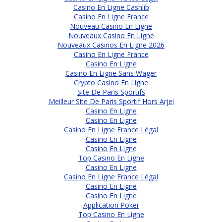
Casino En Ligne Cashlib
Casino En Ligne France
Nouveau Casino En Ligne
Nouveaux Casino En Ligne
Nouveaux Casinos En Ligne 2026
Casino En Ligne France
Casino En Ligne
Casino En Ligne Sans Wager
Crypto Casino En Ligne
Site De Paris Sportifs
Meilleur Site De Paris Sportif Hors Arjel
Casino En Ligne
Casino En Ligne
Casino En Ligne France Légal
Casino En Ligne
Casino En Ligne
Top Casino En Ligne
Casino En Ligne
Casino En Ligne France Légal
Casino En Ligne
Casino En Ligne
Application Poker
Top Casino En Ligne