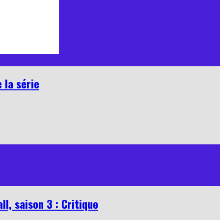
 la série
l, saison 3 : Critique