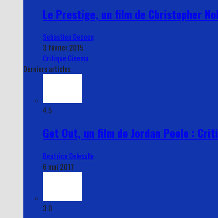
Le Prestige, un film de Christopher Nol
Sebastien Decocq
3 février 2015
Critique Cinema
Derniers articles
4.5
Get Out, un film de Jordan Peele : Crit
Beatrice Delesalle
6 mai 2017
3.0