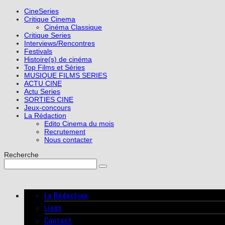
CineSeries
Critique Cinema
Cinéma Classique
Critique Series
Interviews/Rencontres
Festivals
Histoire(s) de cinéma
Top Films et Séries
MUSIQUE FILMS SERIES
ACTU CINE
Actu Series
SORTIES CINE
Jeux-concours
La Rédaction
Edito Cinema du mois
Recrutement
Nous contacter
Recherche
La Rédaction
Liens
Contact