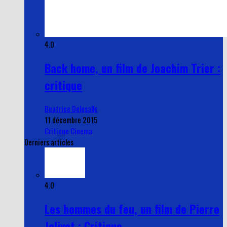
4.0
Back home, un film de Joachim Trier :
critique
Beatrice Delesalle
11 décembre 2015
Critique Cinema
Derniers articles
4.0
Les hommes du feu, un film de Pierre
Jolivet : Critique