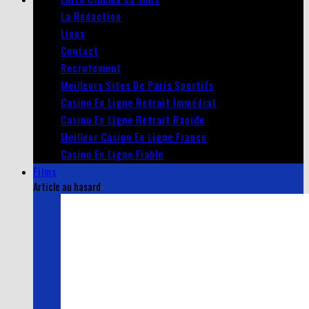
La Rédaction
Liens
Contact
Recrutement
Meilleurs Sites De Paris Sportifs
Casino En Ligne Retrait Immédiat
Casino En Ligne Retrait Rapide
Meilleur Casino En Ligne France
Casino En Ligne Fiable
Films
Article au hasard