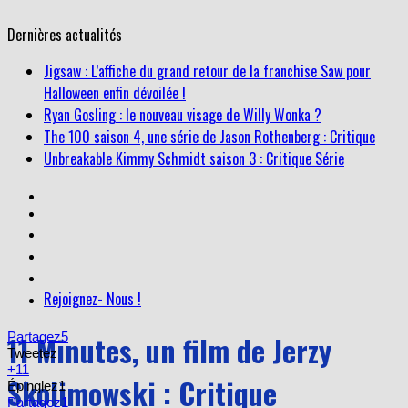
Dernières actualités
Ryan Gosling : le nouveau visage de Willy Wonka ?
The 100 saison 4, une série de Jason Rothenberg : Critique
Unbreakable Kimmy Schmidt saison 3 : Critique Série
Jigsaw : L’affiche du grand retour de la franchise Saw pour
Halloween enfin dévoilée !
Rejoignez- Nous !
11 Minutes, un film de Jerzy
Partagez
5
Tweetez
+1
1
Skolimowski : Critique
Épinglez
1
Partagez
1