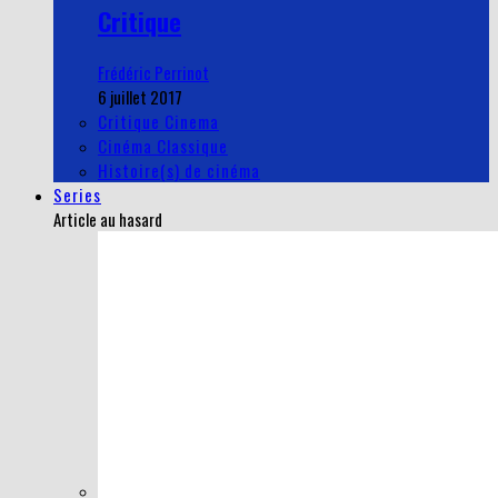
Critique
Frédéric Perrinot
6 juillet 2017
Critique Cinema
Cinéma Classique
Histoire(s) de cinéma
Series
Article au hasard