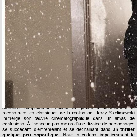
citadins contemporains qui vont s’entrecroiser et s’entrelacer.
Un exercice vain
Présenté à la
sélection officielle du Mostra de Venise en 2015,
11 Minutes
s’annonçait comme un drame d’un genre nouveau
. Pourtant,
nous nous retrouvons plongés pendant 1h20, au centre d’un
scénario complètement éclaté. En jouant à déconstruire et
reconstruire les classiques de la réalisation, Jerzy Skolimowski
immerge son œuvre cinématographique dans un amas de
confusions. À l’honneur, pas moins d’une dizaine de personnages
se succédant, s’entremêlant et se déchainant dans
un thriller
quelque peu soporifique.
Nous attendons impatiemment le