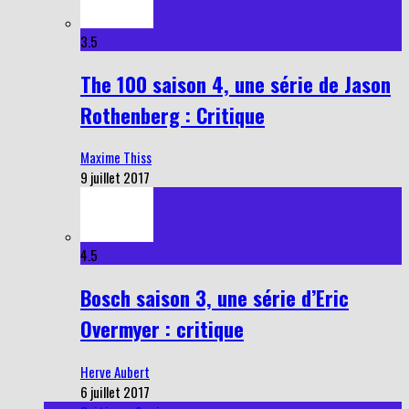
3.5
The 100 saison 4, une série de Jason
Rothenberg : Critique
Maxime Thiss
9 juillet 2017
4.5
Bosch saison 3, une série d’Eric
Overmyer : critique
Herve Aubert
6 juillet 2017