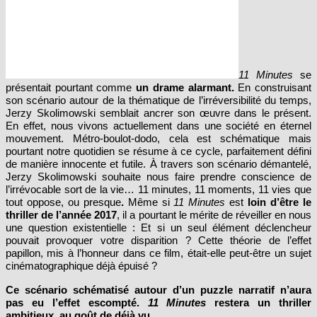
11 Minutes
se
présentait pourtant comme
un drame alarmant.
En construisant
son scénario autour de la thématique de l’irréversibilité du temps,
Jerzy Skolimowski semblait ancrer son œuvre dans le présent.
En effet, nous vivons actuellement dans une société en éternel
mouvement. Métro-boulot-dodo, cela est schématique mais
pourtant notre quotidien se résume à ce cycle, parfaitement défini
de manière innocente et futile. À travers son scénario démantelé,
Jerzy Skolimowski souhaite nous faire prendre conscience de
l’irrévocable sort de la vie… 11 minutes, 11 moments, 11 vies que
tout oppose, ou presque
.
Même si
11 Minutes
est
loin d’être le
thriller de l’année 2017
, il a pourtant le mérite de réveiller en nous
une question existentielle : Et si un seul élément déclencheur
pouvait provoquer votre disparition ? Cette théorie de l’effet
papillon, mis à l’honneur dans ce film, était-elle peut-être un sujet
cinématographique déjà épuisé ?
Ce scénario schématisé autour d’un puzzle narratif n’aura
pas eu l’effet escompté.
11 Minutes
restera un thriller
ambitieux, au goût de déjà vu.