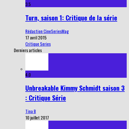
3.5
Turn, saison 1: Critique de la série
Rédaction CineSeriesMag
17 avril 2015
Critique Series
Derniers articles
4.0
Unbreakable Kimmy Schmidt saison 3
: Critique Série
Tina B
10 juillet 2017