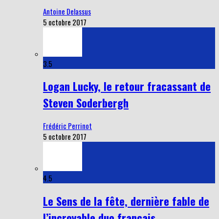
Antoine Delassus
5 octobre 2017
3.5
Logan Lucky, le retour fracassant de
Steven Soderbergh
Frédéric Perrinot
5 octobre 2017
4.5
Le Sens de la fête, dernière fable de
l’incroyable duo français