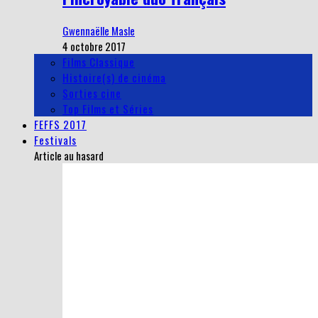
Gwennaëlle Masle
4 octobre 2017
Films Classique
Histoire(s) de cinéma
Sorties cine
Top Films et Séries
FEFFS 2017
Festivals
Article au hasard