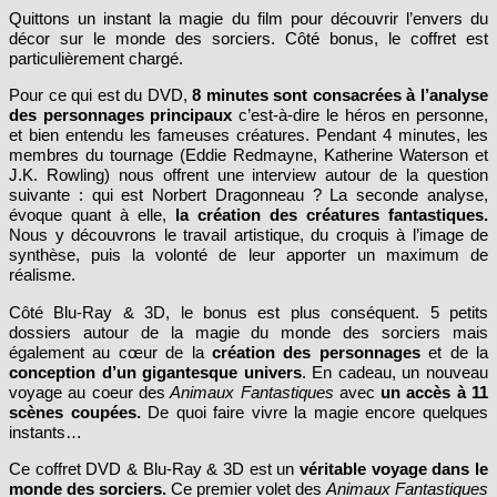
décor sur le monde des sorciers. Côté bonus, le coffret est
particulièrement chargé.
Pour ce qui est du DVD,
8 minutes sont consacrées à l’analyse
des personnages principaux
c’est-à-dire le héros en personne,
et bien entendu les fameuses créatures. Pendant 4 minutes, les
membres du tournage (Eddie Redmayne, Katherine Waterson et
J.K. Rowling) nous offrent une interview autour de la question
suivante : qui est Norbert Dragonneau ? La seconde analyse,
évoque quant à elle,
la création des créatures fantastiques.
Nous y découvrons le travail artistique, du croquis à l’image de
synthèse, puis la volonté de leur apporter un maximum de
réalisme.
Côté Blu-Ray & 3D, le bonus est plus conséquent. 5 petits
dossiers autour de la magie du monde des sorciers mais
également au cœur de la
création des personnages
et de la
conception d’un gigantesque univers
. En cadeau, un nouveau
voyage au coeur des
Animaux Fantastiques
avec
un accès à 11
scènes coupées.
De quoi faire vivre la magie encore quelques
instants…
Ce coffret DVD & Blu-Ray & 3D est un
véritable voyage dans le
monde des sorciers.
Ce premier volet des
Animaux Fantastiques
fait alors revivre en nous l’incroyable magie d’
Harry Potter
…