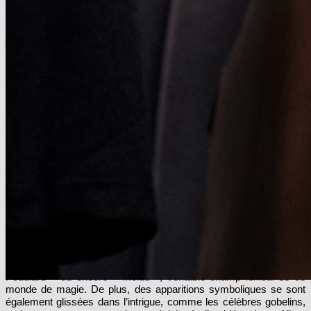
danger. Norbert Dragonneau débarque à New York au terme d’un
périple à travers le monde : il a répertorié un bestiaire
extraordinaire de créatures fantastiques dont certaines sont
dissimulées dans les recoins magiques de sa sacoche en cuir.
Mais quand Jacob Kowalski, Non-Maj’, libère accidentellement
quelques créatures dans les rues de la ville, la catastrophe est
imminente…
L’éternel monde des sorciers
Il y a six ans, nous avions dit au revoir au héros phare de notre
jeunesse, le célèbre
Harry Potter
. Dérivés de cette
emblématique
saga
,
Les Animaux Fantastiques
font resurgir la part de mystère
de ce monde complètement atypique. Cette intrigue, mettant en
scène Norbert Dragonneau, méconnu magizoologiste, se déroule
soixante-ans avant
Harry Potter.
Fidèle à l’univers du monde des sorciers, nous retrouvons à
travers ce premier volet,
tout
un tas d’allusions à cette saga
symbolique
. C’est en effet le cas pour les termes « Quidditch », «
Poudlard » ou encore « Moldu », véritable champ lexical de ce
monde de magie. De plus, des apparitions symboliques se sont
également glissées dans l’intrigue, comme les célèbres gobelins,
mais surtout, une mention spéciale à l’emblématique Albus
Dumbledore.