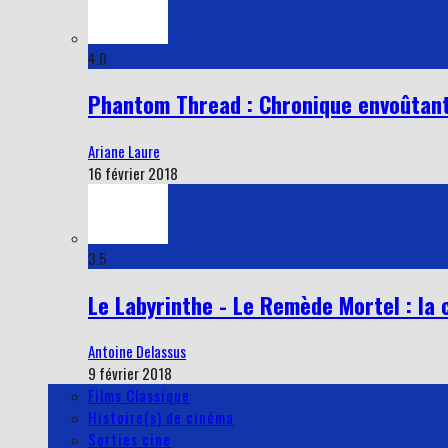
4.0
Phantom Thread : Chronique envoûtant
Ariane Laure
16 février 2018
3.5
Le Labyrinthe - Le Remède Mortel : la 
Antoine Delassus
9 février 2018
Films Classique
Histoire(s) de cinéma
Sorties cine