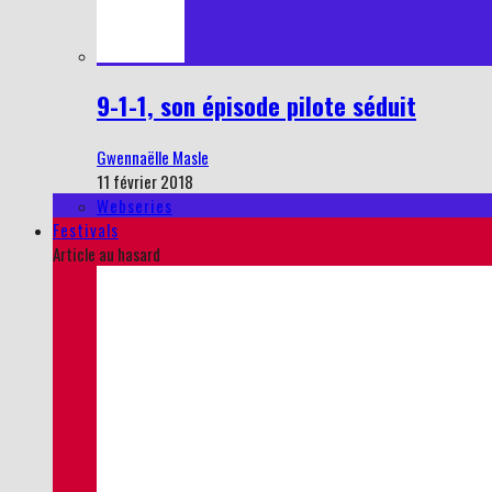
9-1-1, son épisode pilote séduit
Gwennaëlle Masle
11 février 2018
Webseries
Festivals
Article au hasard