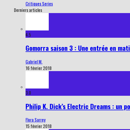
Critiques Series
Derniers articles
4.5
Gomorra saison 3 : Une entrée en mati
Gabriel M.
16 février 2018
3.0
Philip K. Dick’s Electric Dreams : un p
Flora Sarrey
15 février 2018