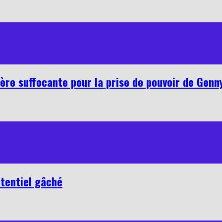
ère suffocante pour la prise de pouvoir de Genn
otentiel gâché