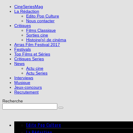
CineSeriesMag
La Rédaction
Edito Pop Culture
Nous contacter
Critiques
Films Classique
Sorties cine
Histoire(s) de cinéma
Arras Film Festival 2017
Festivals
Top Films et Séries
Critiques Series
News
Actu cine
Actu Series
Interviews
Musique
Jeux-concours
Recrutement
Recherche
Edito Pop Culture
La Rédaction