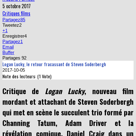
Critiques films
Partagez
85
Tweetez
2
+1
Enregistrer
4
Partagez
1
Email
Buffer
Partages
92
Logan Lucky, le retour fracassant de Steven Soderbergh
2017-10-05
Note des lecteurs: (
1
Vote)
Critique de
Logan Lucky
, nouveau film
mordant et attachant de Steven Soderbergh
qui met en scène le succulent trio formé par
Channing Tatum, Adam Driver et la
révélation comique, Daniel Craig dans un
rôle à contre-emploi.