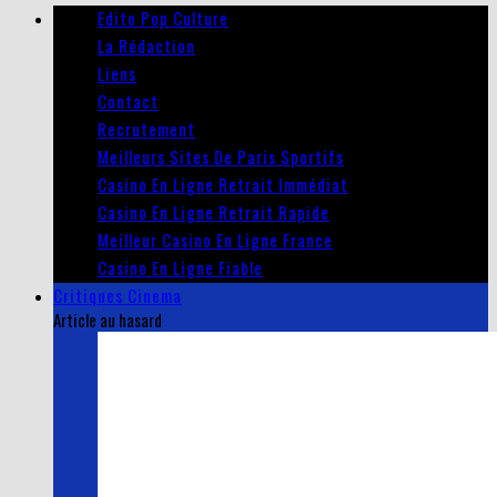
Edito Pop Culture
La Rédaction
Liens
Contact
Recrutement
Meilleurs Sites De Paris Sportifs
Casino En Ligne Retrait Immédiat
Casino En Ligne Retrait Rapide
Meilleur Casino En Ligne France
Casino En Ligne Fiable
Critiques Cinema
Article au hasard