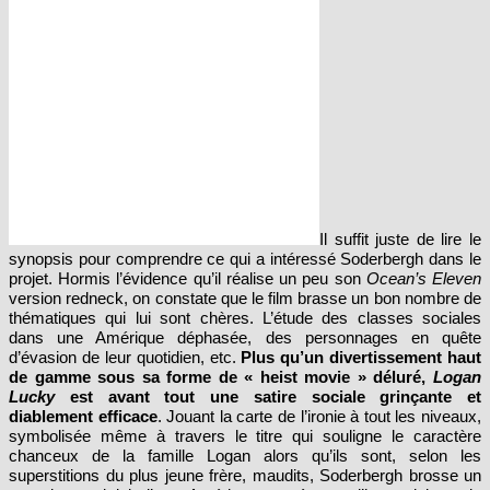
Il suffit juste de lire le
synopsis pour comprendre ce qui a intéressé Soderbergh dans le
projet. Hormis l’évidence qu’il réalise un peu son
Ocean’s Eleven
version redneck, on constate que le film brasse un bon nombre de
thématiques qui lui sont chères. L’étude des classes sociales
dans une Amérique déphasée, des personnages en quête
d’évasion de leur quotidien, etc.
Plus qu’un divertissement haut
de gamme sous sa forme de « heist movie » déluré,
Logan
Lucky
est avant tout une satire sociale grinçante et
diablement efficace
. Jouant la carte de l’ironie à tout les niveaux,
symbolisée même à travers le titre qui souligne le caractère
chanceux de la famille Logan alors qu’ils sont, selon les
superstitions du plus jeune frère, maudits, Soderbergh brosse un
portrait au vitriol d’une Amérique rongée par l’hypocrisie et la
pauvreté. L’argent vient des institutions, des religions fiduciaires