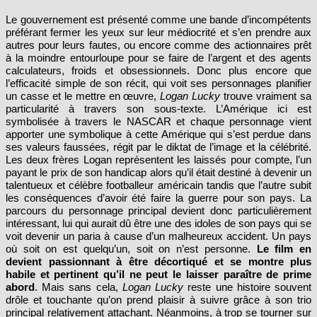
préférant fermer les yeux sur leur médiocrité et s’en prendre aux
autres pour leurs fautes, ou encore comme des actionnaires prêt
à la moindre entourloupe pour se faire de l’argent et des agents
calculateurs, froids et obsessionnels. Donc plus encore que
l’efficacité simple de son récit, qui voit ses personnages planifier
un casse et le mettre en œuvre,
Logan Lucky
trouve vraiment sa
particularité à travers son sous-texte. L’Amérique ici est
symbolisée à travers le NASCAR et chaque personnage vient
apporter une symbolique à cette Amérique qui s’est perdue dans
ses valeurs faussées, régit par le diktat de l’image et la célébrité.
Les deux frères Logan représentent les laissés pour compte, l’un
payant le prix de son handicap alors qu’il était destiné à devenir un
talentueux et célèbre footballeur américain tandis que l’autre subit
les conséquences d’avoir été faire la guerre pour son pays. La
parcours du personnage principal devient donc particulièrement
intéressant, lui qui aurait dû être une des idoles de son pays qui se
voit devenir un paria à cause d’un malheureux accident. Un pays
où soit on est quelqu’un, soit on n’est personne.
Le film en
devient passionnant à être décortiqué et se montre plus
habile et pertinent qu’il ne peut le laisser paraître de prime
abord
. Mais sans cela,
Logan Lucky
reste une histoire souvent
drôle et touchante qu’on prend plaisir à suivre grâce à son trio
principal relativement attachant. Néanmoins, à trop se tourner sur
la symbolique certains personnages se voient sous exploités,
notamment les personnages féminins, et le film vient à souffrir