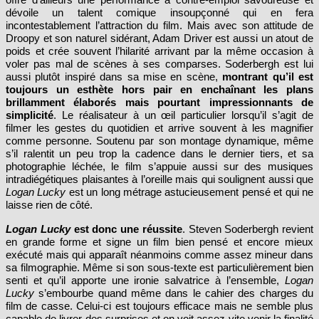
incontestablement l’attraction du film. Mais avec son attitude de
Droopy et son naturel sidérant, Adam Driver est aussi un atout de
poids et crée souvent l’hilarité arrivant par la même occasion à
voler pas mal de scènes à ses comparses. Soderbergh est lui
aussi plutôt inspiré dans sa mise en scène,
montrant qu’il est
toujours un esthète hors pair en enchaînant les plans
brillamment élaborés mais pourtant impressionnants de
simplicité
. Le réalisateur à un œil particulier lorsqu’il s’agit de
filmer les gestes du quotidien et arrive souvent à les magnifier
comme personne. Soutenu par son montage dynamique, même
s’il ralentit un peu trop la cadence dans le dernier tiers, et sa
photographie léchée, le film s’appuie aussi sur des musiques
intradiégétiques plaisantes à l’oreille mais qui soulignent aussi que
Logan Lucky
est un long métrage astucieusement pensé et qui ne
laisse rien de côté.
Logan Lucky
est donc une réussite
. Steven Soderbergh revient
en grande forme et signe un film bien pensé et encore mieux
exécuté mais qui apparaît néanmoins comme assez mineur dans
sa filmographie. Même si son sous-texte est particulièrement bien
senti et qu’il apporte une ironie salvatrice à l’ensemble,
Logan
Lucky
s’embourbe quand même dans le cahier des charges du
film de casse. Celui-ci est toujours efficace mais ne semble plus
capable de livrer des surprises et on voit assez vite venir la finalité
du récit. C’est assez dommage car avec un peu plus d’énergie et