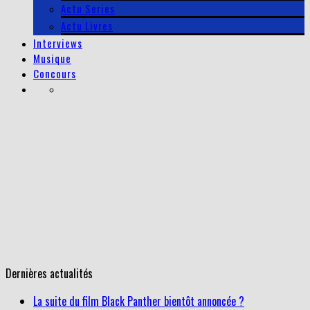
Actu Series
Actu Livres
Interviews
Musique
Concours
Dernières actualités
La suite du film Black Panther bientôt annoncée ?
Philip K. Dick's Electric Dreams : un potentiel gâché