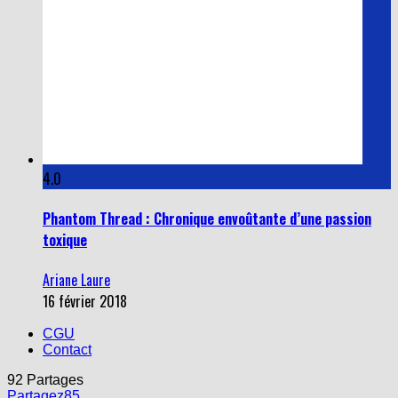
4.0
Phantom Thread : Chronique envoûtante d’une passion
toxique
Ariane Laure
16 février 2018
CGU
Contact
92
Partages
Partagez
85
Tweetez
2