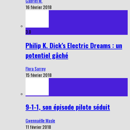
Gabriel M.
16 février 2018
3.0
Philip K. Dick’s Electric Dreams : un
potentiel gâché
Flora Sarrey
15 février 2018
9-1-1, son épisode pilote séduit
Gwennaëlle Masle
11 février 2018