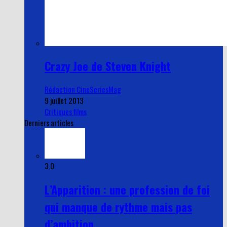
Crazy Joe de Steven Knight
Rédaction CineSeriesMag
9 juillet 2013
Critiques films
Derniers articles
3.0
L’Apparition : une profession de foi
qui manque de rythme mais pas
d’ambition