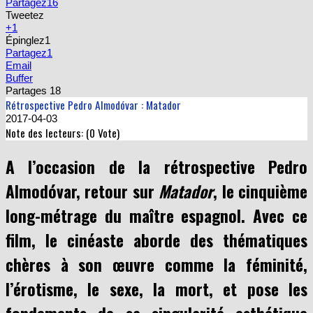
Partagez
16
Tweetez
+1
Épinglez
1
Partagez
1
Email
Buffer
Partages
18
Rétrospective Pedro Almodóvar : Matador
2017-04-03
Note des lecteurs: (
0
Vote)
A l’occasion de la rétrospective Pedro
Almodóvar
, retour sur
Matador
, le cinquième
long-métrage du maître espagnol. Avec ce
film, le cinéaste aborde des thématiques
chères à son œuvre comme la féminité,
l’érotisme, le sexe, la mort, et pose les