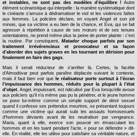
et instables, ne sont pas des modèles d’équilibre !
Autre
élément scénaristique qui interpelle : la manière systématique dont
le cinéaste s’amuse à dédramatiser le viol et les violences faîtes
aux femmes. La policière déclare, en voyant Angel et son joli
minois, que sa victime a eu bien de la chance, et Eva, qui se fait
agresser à répétition à cause de ses mœurs et de ses tenues
ostentatoires, ne prend même plus la peine de porter plainte : c’est
la routine. Par conséquent,
Matador
choque parfois par son
traitement irrévérencieux et provocateur et sa façon
d’aborder des sujets graves en les tournant en dérision pour
finalement en faire des gags.
Mais il serait réducteur de s’arrêter là. Certes, la facétie
d’Almodóvar peut parfois paraître déplacée suivant le contexte,
mais il faut bien voir que
le réalisateur porte surtout à l’écran
l’impuissance des hommes, réduits pour la plupart à l’état
d’objet
. Angel, impuissant, est ridiculisé par Eva lorsqu’elle avoue
aux policiers qu’il n’a même pas pu la pénétrer, et le jeune homme
se pose lui-même comme un simple support de désir sexuel
quand il confesse ses prétendus meurtres, se présentant toujours
comme une victime qui aurait subi les assauts homosexuels
d’hommes déviants avant de les neutraliser par vengeance.
Maria, quant à elle, exerce son pouvoir en émasculant les
hommes et en les tuant pendant l’acte, « pour se défendre » dit-
elle. En réalité, elle les utilise pour satisfaire sa véritable nature, et