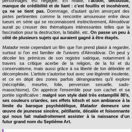
personnages est négligée. En réalité,
l’action, décousue,
manque de crédibilité et de liant : c’est fouillis et incohérent,
ça ne se tient pas.
Dommage, d’autant qu’en amorçant des
pistes pertinentes comme la rencontre amoureuse entre deux
tueurs en série qui se reconnaissent instinctivement, Almodóvar
aurait pu creuser des thématiques intéressantes telles que la
fascination pour la destruction, la fatalité, etc.
On passe un peu à
côté de plusieurs sujets qui auraient gagné à être étayés.
Matador
reste cependant un film que l’on prend plaisir à regarder,
surtout si l’on est familier de l’univers d’Almodóvar. On peut y
déceler les prémices de son registre satirique, notamment à
travers sa critique acerbe de la religion, de la foi et du
conservatisme, mais aussi grâce à sa liberté de ton débridée et
décomplexée. L’artiste s’autorise tout avec une légèreté insolente,
et ce en dépit des zones parfois dérangeantes qu’il explore
(nécrophilie, meurtre, folie, perversion sexuelle, sado-
masochisme). On apprécie l’ensemble pour son cachet et sa
portée significative :
malgré son style daté très estampillé 80’s,
ses couleurs criardes, ses effets kitsch et son ambiance à la
limite du baroque psychédélique,
Matador
demeure une
œuvre de jeunesse sincère, pétillante, décalée et foisonnante
qui nous fait maladroitement assister à la naissance d’un
futur grand nom du Septième Art.