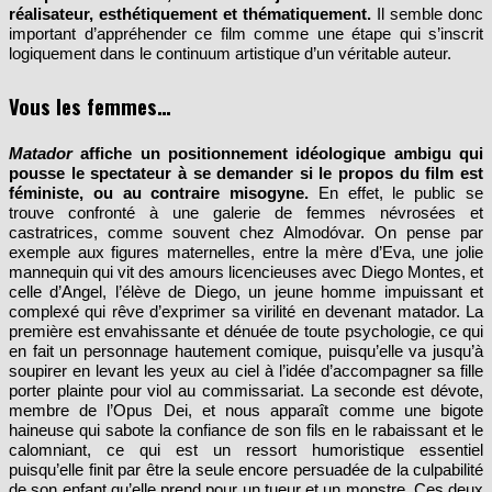
réalisateur, esthétiquement et thématiquement.
Il semble donc
important d’appréhender ce film comme une étape qui s’inscrit
logiquement dans le continuum artistique d’un véritable auteur.
Vous les femmes…
Matador
affiche un positionnement idéologique ambigu qui
pousse le spectateur à se demander si le propos du film est
féministe, ou au contraire misogyne.
En effet, le public se
trouve confronté à une galerie de femmes névrosées et
castratrices, comme souvent chez Almodóvar. On pense par
exemple aux figures maternelles, entre la mère d’Eva, une jolie
mannequin qui vit des amours licencieuses avec Diego Montes, et
celle d’Angel, l’élève de Diego, un jeune homme impuissant et
complexé qui rêve d’exprimer sa virilité en devenant matador. La
première est envahissante et dénuée de toute psychologie, ce qui
en fait un personnage hautement comique, puisqu’elle va jusqu’à
soupirer en levant les yeux au ciel à l’idée d’accompagner sa fille
porter plainte pour viol au commissariat. La seconde est dévote,
membre de l’Opus Dei, et nous apparaît comme une bigote
haineuse qui sabote la confiance de son fils en le rabaissant et le
calomniant, ce qui est un ressort humoristique essentiel
puisqu’elle finit par être la seule encore persuadée de la culpabilité
de son enfant qu’elle prend pour un tueur et un monstre. Ces deux