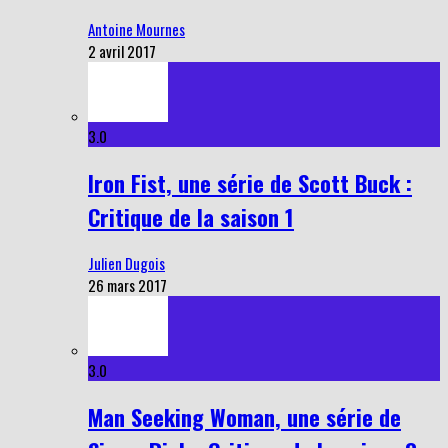
Antoine Mournes
2 avril 2017
3.0
Iron Fist, une série de Scott Buck :
Critique de la saison 1
Julien Dugois
26 mars 2017
3.0
Man Seeking Woman, une série de