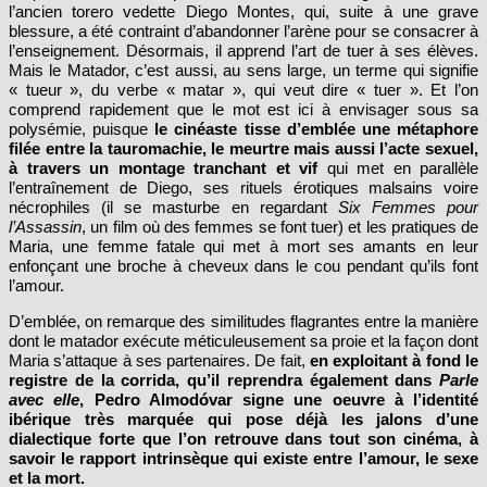
l’ancien torero vedette Diego Montes, qui, suite à une grave
blessure, a été contraint d’abandonner l’arène pour se consacrer à
l’enseignement. Désormais, il apprend l’art de tuer à ses élèves.
Mais le Matador, c’est aussi, au sens large, un terme qui signifie
« tueur », du verbe « matar », qui veut dire « tuer ». Et l’on
comprend rapidement que le mot est ici à envisager sous sa
polysémie, puisque
le cinéaste tisse d’emblée une métaphore
filée entre la tauromachie, le meurtre mais aussi l’acte sexuel,
à travers un montage tranchant et vif
qui met en parallèle
l’entraînement de Diego, ses rituels érotiques malsains voire
nécrophiles (il se masturbe en regardant
Six Femmes pour
l’Assassin
, un film où des femmes se font tuer) et les pratiques de
Maria, une femme fatale qui met à mort ses amants en leur
enfonçant une broche à cheveux dans le cou pendant qu’ils font
l’amour.
D’emblée, on remarque des similitudes flagrantes entre la manière
dont le matador exécute méticuleusement sa proie et la façon dont
Maria s’attaque à ses partenaires. De fait,
en exploitant à fond le
registre de la corrida, qu’il reprendra également dans
Parle
avec elle
, Pedro Almodóvar signe une oeuvre à l’identité
ibérique très marquée qui pose déjà les jalons d’une
dialectique forte que l’on retrouve dans tout son cinéma, à
savoir le rapport intrinsèque qui existe entre l’amour, le sexe
et la mort.