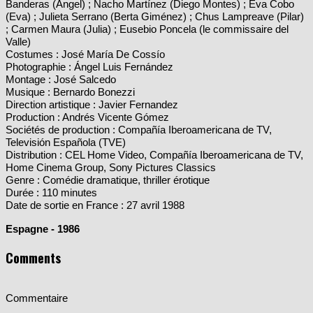
Banderas (Ángel) ; Nacho Martínez (Diego Montes) ; Eva Cobo
(Eva) ; Julieta Serrano (Berta Giménez) ; Chus Lampreave (Pilar)
; Carmen Maura (Julia) ; Eusebio Poncela (le commissaire del
Valle)
Costumes : José María De Cossío
Photographie : Ángel Luis Fernández
Montage : José Salcedo
Musique : Bernardo Bonezzi
Direction artistique : Javier Fernandez
Production : Andrés Vicente Gómez
Sociétés de production : Compañía Iberoamericana de TV,
Televisión Española (TVE)
Distribution : CEL Home Video, Compañía Iberoamericana de TV,
Home Cinema Group, Sony Pictures Classics
Genre : Comédie dramatique, thriller érotique
Durée : 110 minutes
Date de sortie en France : 27 avril 1988
Espagne - 1986
Comments
Commentaire