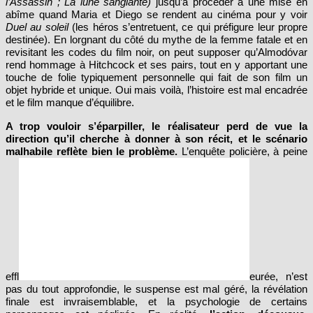
l’Assassin ; La lune sanglante)
jusqu’à procéder à une mise en
abîme quand Maria et Diego se rendent au cinéma pour y voir
Duel au soleil
(les héros s’entretuent, ce qui préfigure leur propre
destinée). En lorgnant du côté du mythe de la femme fatale et en
revisitant les codes du film noir, on peut supposer qu’Almodóvar
rend hommage à Hitchcock et ses pairs, tout en y apportant une
touche de folie typiquement personnelle qui fait de son film un
objet hybride et unique. Oui mais voilà, l’histoire est mal encadrée
et le film manque d’équilibre.
A trop vouloir s’éparpiller, le réalisateur perd de vue la
direction qu’il cherche à donner à son récit, et le scénario
malhabile reflète bien le problème.
L’enquête policière, à peine
effl
eurée, n’est
pas du tout approfondie, le suspense est mal géré, la révélation
finale est invraisemblable, et la psychologie de certains