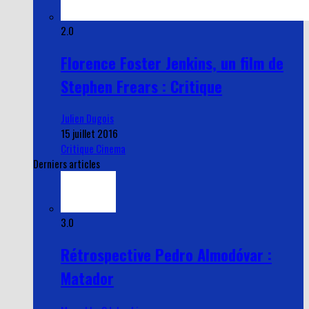
2.0
Florence Foster Jenkins, un film de
Stephen Frears : Critique
Julien Dugois
15 juillet 2016
Critique Cinema
Derniers articles
3.0
Rétrospective Pedro Almodóvar :
Matador