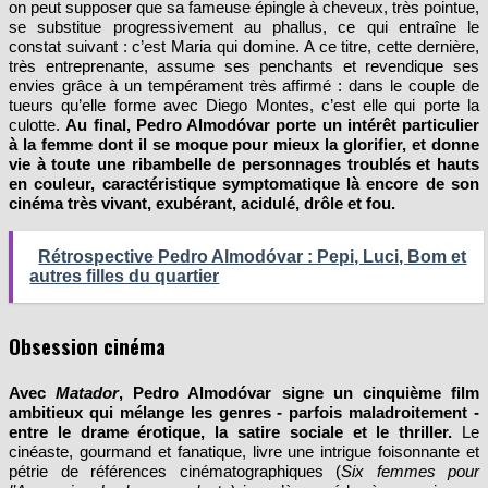
on peut supposer que sa fameuse épingle à cheveux, très pointue,
se substitue progressivement au phallus, ce qui entraîne le
constat suivant : c’est Maria qui domine. A ce titre, cette dernière,
très entreprenante, assume ses penchants et revendique ses
envies grâce à un tempérament très affirmé : dans le couple de
tueurs qu’elle forme avec Diego Montes, c’est elle qui porte la
culotte.
Au final, Pedro Almodóvar porte un intérêt particulier
à la femme dont il se moque pour mieux la glorifier, et donne
vie à toute une ribambelle de personnages troublés et hauts
en couleur, caractéristique symptomatique là encore de son
cinéma très vivant, exubérant, acidulé, drôle et fou.
Rétrospective Pedro Almodóvar : Pepi, Luci, Bom et
autres filles du quartier
Obsession cinéma
Avec
Matador
, Pedro Almodóvar signe un cinquième film
ambitieux qui mélange les genres - parfois maladroitement -
entre le drame érotique, la satire sociale et le thriller.
Le
cinéaste, gourmand et fanatique, livre une intrigue foisonnante et
pétrie de références cinématographiques (
Six femmes pour