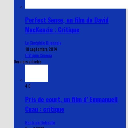
Perfect Sense, un film de David
MacKenzie : Critique
Le Cinéphile Dijonnais
10 septembre 2014
Critique Cinema
Derniers articles
4.0
Pris de court, un film d’ Emmanuell
Cuau : critique
Beatrice Delesalle