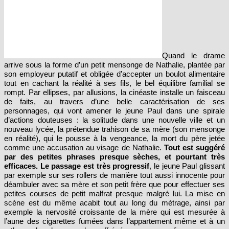
Quand le drame
arrive sous la forme d’un petit mensonge de Nathalie, plantée par
son employeur putatif et obligée d’accepter un boulot alimentaire
tout en cachant la réalité à ses fils, le bel équilibre familial se
rompt. Par ellipses, par allusions, la cinéaste installe un faisceau
de faits, au travers d’une belle caractérisation de ses
personnages, qui vont amener le jeune Paul dans une spirale
d’actions douteuses : la solitude dans une nouvelle ville et un
nouveau lycée, la prétendue trahison de sa mère (son mensonge
en réalité), qui le pousse à la vengeance, la mort du père jetée
comme une accusation au visage de Nathalie.
Tout est suggéré
par des petites phrases presque sèches, et pourtant très
efficaces. Le passage est très progressif
, le jeune Paul glissant
par exemple sur ses rollers de manière tout aussi innocente pour
déambuler avec sa mère et son petit frère que pour effectuer ses
petites courses de petit malfrat presque malgré lui. La mise en
scène est du même acabit tout au long du métrage, ainsi par
exemple la nervosité croissante de la mère qui est mesurée à
l’aune des cigarettes fumées dans l’appartement même et à un