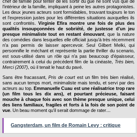
chef de famille pour tenter de les sortir du gué ne sont vus que de
l’intérieur de la famille, impliquant à peine les autres protagonistes.
Les deux jeunes acteurs sont formidables, trouvant toujours le ton
et l’expression justes pour les différentes situations auxquelles ils
sont confrontés.
Virginie Efira montre une fois de plus des
qualités insoupçonnées de sobriété, de justesse d’un jeu
presque minimaliste
tout en restant émouvant
, que la nature
des comédies dans lesquelles elle officiait jusqu’à très récemment
n’a pas permis de laisser apercevoir. Seul Gilbert Melki, qui
personnifie le méchant et représente la partie thriller du scenario,
est sous-utilisé dans un rôle qui n’a pas beaucoup d’épaisseur,
contrairement à celui du précédent film de la cinéaste,
Très bien,
Merci (2007)
, où il tenait le haut du pavé.
Sans être fracassant,
Pris de court
est un film très bien réalisé,
sans aucun temps mort, minimaliste mais tendu, et servi par des
acteurs au top.
Emmanuelle Cuau est une réalisatrice trop rare
(un film tous les dix ans), et pourtant précieuse, faisant
mouche à chaque fois avec son thème presque unique, celui
des liens familiaux, fragiles et forts à la fois de son point de
vue
. Un beau moment qu’il serait dommage de rater…
Gangsterdam, un film de Romain Levy : critique