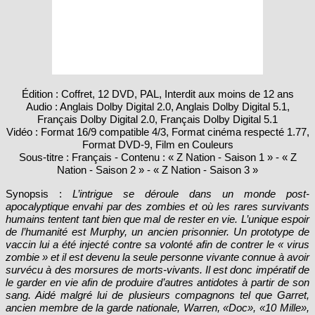
Édition : Coffret, 12 DVD, PAL, Interdit aux moins de 12 ans
Audio : Anglais Dolby Digital 2.0, Anglais Dolby Digital 5.1,
Français Dolby Digital 2.0, Français Dolby Digital 5.1
Vidéo : Format 16/9 compatible 4/3, Format cinéma respecté 1.77,
Format DVD-9, Film en Couleurs
Sous-titre : Français - Contenu : « Z Nation - Saison 1 » - « Z
Nation - Saison 2 » - « Z Nation - Saison 3 »
Synopsis :
L’intrigue se déroule dans un monde post-
apocalyptique envahi par des zombies et où les rares survivants
humains tentent tant bien que mal de rester en vie. L’unique espoir
de l’humanité est Murphy, un ancien prisonnier. Un prototype de
vaccin lui a été injecté contre sa volonté afin de contrer le « virus
zombie » et il est devenu la seule personne vivante connue à avoir
survécu à des morsures de morts-vivants. Il est donc impératif de
le garder en vie afin de produire d’autres antidotes à partir de son
sang. Aidé malgré lui de plusieurs compagnons tel que Garret,
ancien membre de la garde nationale, Warren, «Doc», «10 Mille»,
«Addy» et Mack ou encore la mystérieuse Cassandra, il fait route