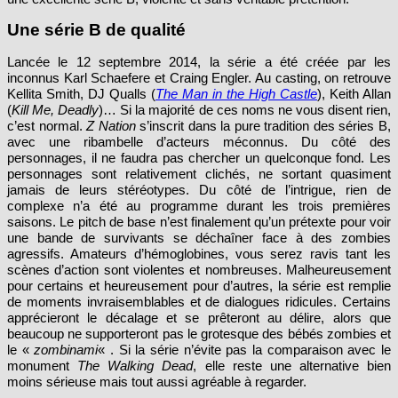
Une série B de qualité
Lancée le 12 septembre 2014, la série a été créé
e
par les
inconnus Karl Schaefere et Craing Engler. Au casting, on retrouve
Kellita Smith, DJ Qualls (
The Man in the High Castle
), Keith Allan
(
Kill Me, Deadly
)… Si la majorité de ces noms ne vous disent rien,
c’est normal.
Z Nation
s’inscrit dans la pure tradition des séries B,
avec une ribambelle d’acteurs méconnus. Du côté des
personnages, il ne faudra pas chercher un quelconque fond. Les
personnages sont relativement clichés, ne sortant quasiment
jamais de leurs stéréotypes. Du côté de l’intrigue, rien de
complexe n’a été au programme durant les trois premières
saisons. Le pitch de base n’est finalement qu’un prétexte pour voir
une bande de survivants se déchaîner face à des zombies
agressifs. Amateurs d’hémoglobines, vous serez ravis tant les
scènes d’action sont violentes et nombreuses. Malheureusement
pour certains et heureusement pour d’autres, la série est remplie
de moments invraisemblables et de dialogues ridicules. Certains
apprécieront le décalage et se prêteront au délire, alors que
beaucoup ne supporteront pas le grotesque des bébés zombies et
le «
zombinami
« . Si la série n’évite pas la comparaison avec le
monument
The Walking Dead
, elle reste une alternative bien
moins sérieuse mais tout aussi agréable à regarder.
CARACTÉRISTIQUES DVD