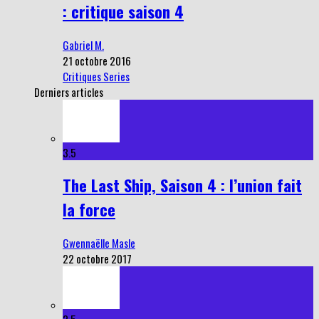
: critique saison 4
Gabriel M.
21 octobre 2016
Critiques Series
Derniers articles
3.5
The Last Ship, Saison 4 : l’union fait
la force
Gwennaëlle Masle
22 octobre 2017