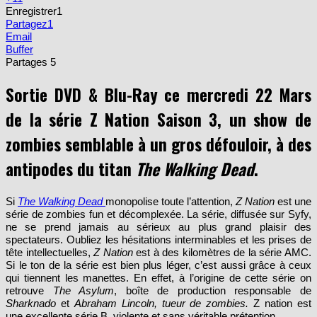
Partagez
1
Email
Buffer
Partages
5
Sortie DVD & Blu-Ray ce mercredi 22 Mars
de la série Z Nation Saison 3,
un show de
zombies semblable à un gros défouloir, à des
antipodes du titan
The Walking Dead
.
Si
The Walking Dead
monopolise toute l’attention,
Z Nation
est une
série de zombies fun et décomplexée. La série, diffusée sur Syfy,
ne se prend jamais au sérieux au plus grand plaisir des
spectateurs. Oubliez les hésitations interminables et les prises de
tête intellectuelles,
Z Nation
est à des kilomètres de la série AMC.
Si le ton de la série est bien plus léger, c’est aussi grâce à ceux
qui tiennent les manettes. En effet, à l’origine de cette série on
retrouve
The Asylum
, boîte de production responsable de
Sharknado
et
Abraham Lincoln, tueur de zombies.
Z nation est
une excellente série B, violente et sans véritable prétention.