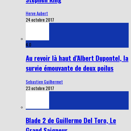
Herve Aubert
24 octobre 2017
4.0
Au revoir là haut d’Albert Dupontel, la
survie émouvante de deux poilus
Sebastien Guilhermet
23 octobre 2017
Blade 2 de Guillermo Del Toro, Le
Grand Saigneur