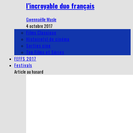
l’incroyable duo français
Gwennaëlle Masle
4 octobre 2017
Films Classique
Histoire(s) de cinéma
Sorties cine
Top Films et Séries
FEFFS 2017
Festivals
Article au hasard