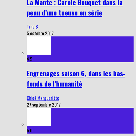
La Mante : Carole Bouquet dans la
peau d’une tueuse en série
Tina B
5 octobre 2017
4.5
Engrenages saison 6, dans les bas-
fonds de l’humanité
Chloé Margueritte
27 septembre 2017
5.0