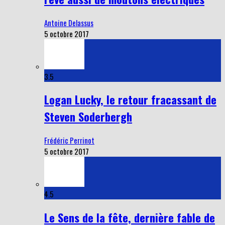
Antoine Delassus
5 octobre 2017
3.5
Logan Lucky, le retour fracassant de
Steven Soderbergh
Frédéric Perrinot
5 octobre 2017
4.5
Le Sens de la fête, dernière fable de