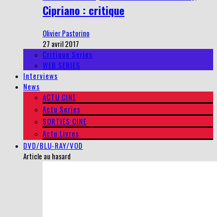
Cipriano : critique
Olivier Pastorino
27 avril 2017
Critique Series
WEB SERIES
Interviews
News
ACTU CINE
Actu Series
SORTIES CINE
Actu Livres
DVD/BLU-RAY/VOD
Article au hasard