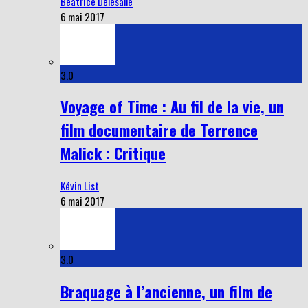
Beatrice Delesalle
6 mai 2017
3.0
Voyage of Time : Au fil de la vie, un
film documentaire de Terrence
Malick : Critique
Kévin List
6 mai 2017
3.0
Braquage à l’ancienne, un film de