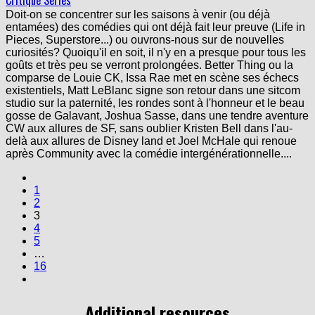
Critique Series
Doit-on se concentrer sur les saisons à venir (ou déjà
entamées) des comédies qui ont déjà fait leur preuve (Life in
Pieces, Superstore...) ou ouvrons-nous sur de nouvelles
curiosités? Quoiqu'il en soit, il n'y en a presque pour tous les
goûts et très peu se verront prolongées. Better Thing ou la
comparse de Louie CK, Issa Rae met en scène ses échecs
existentiels, Matt LeBlanc signe son retour dans une sitcom
studio sur la paternité, les rondes sont à l'honneur et le beau
gosse de Galavant, Joshua Sasse, dans une tendre aventure
CW aux allures de SF, sans oublier Kristen Bell dans l'au-
delà aux allures de Disney land et Joel McHale qui renoue
après Community avec la comédie intergénérationnelle....
1
2
3
4
5
…
16
Additional resources