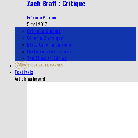
Zach Braff : Critique
Frédéric Perrinot
5 mai 2017
Critique Cinema
Cinéma Classique
Edito Cinema du mois
Histoire(s) de cinéma
Top Films et Séries
Festivals
Article au hasard