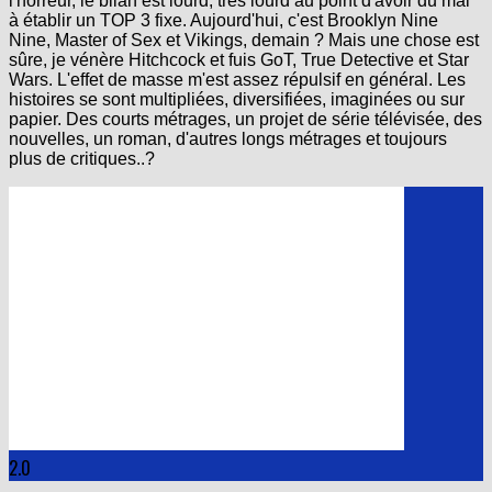
l'horreur, le bilan est lourd, très lourd au point d'avoir du mal
à établir un TOP 3 fixe. Aujourd'hui, c'est Brooklyn Nine
Nine, Master of Sex et Vikings, demain ? Mais une chose est
sûre, je vénère Hitchcock et fuis GoT, True Detective et Star
Wars. L'effet de masse m'est assez répulsif en général. Les
histoires se sont multipliées, diversifiées, imaginées ou sur
papier. Des courts métrages, un projet de série télévisée, des
nouvelles, un roman, d'autres longs métrages et toujours
plus de critiques..?
2.0