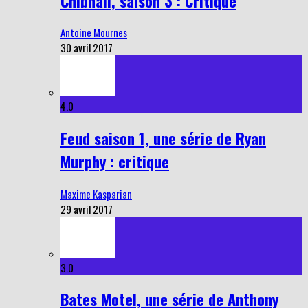
Chibnall, saison 3 : Critique
Antoine Mournes
30 avril 2017
4.0
Feud saison 1, une série de Ryan
Murphy : critique
Maxime Kasparian
29 avril 2017
3.0
Bates Motel, une série de Anthony