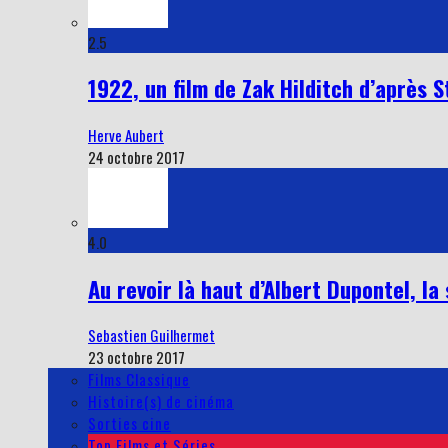
2.5
1922, un film de Zak Hilditch d’après 
Herve Aubert
24 octobre 2017
4.0
Au revoir là haut d’Albert Dupontel, l
Sebastien Guilhermet
23 octobre 2017
Films Classique
Histoire(s) de cinéma
Sorties cine
Top Films et Séries