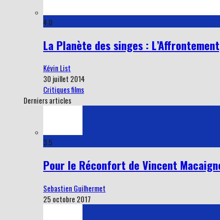
4.0
La Planète des singes : L’Affrontement
Kévin List
30 juillet 2014
Critiques films
Derniers articles
3.5
Pour le Réconfort de Vincent Macaigne
Sebastien Guilhermet
25 octobre 2017