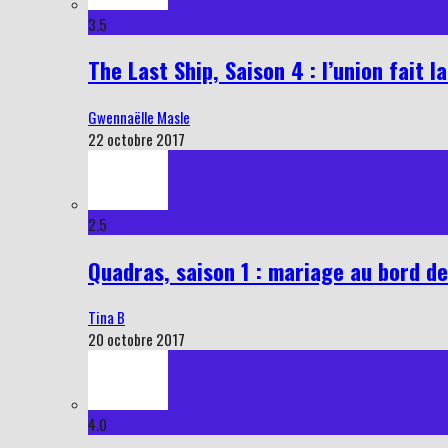
3.5
The Last Ship, Saison 4 : l’union fait l
Gwennaëlle Masle
22 octobre 2017
2.5
Quadras, saison 1 : mariage au bord de
Tina B
20 octobre 2017
4.0