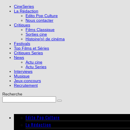
CineSeries
La Rédaction
Edito Pop Culture
Nous contacter
Critiques
Films Classique
Sorties cine
Histoire(s) de cinéma
Festivals
Top Films et Séries
Critiques Series
News
Actu cine
Actu Series
Interviews
Musique
Jeux-concours
Recrutement
Recherche
Edito Pop Culture
La Rédaction