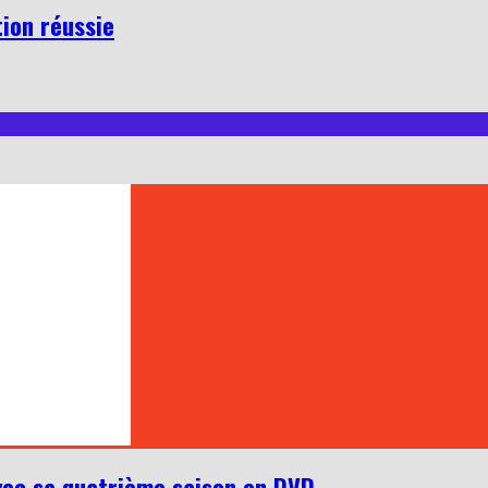
tion réussie
vec sa quatrième saison en DVD