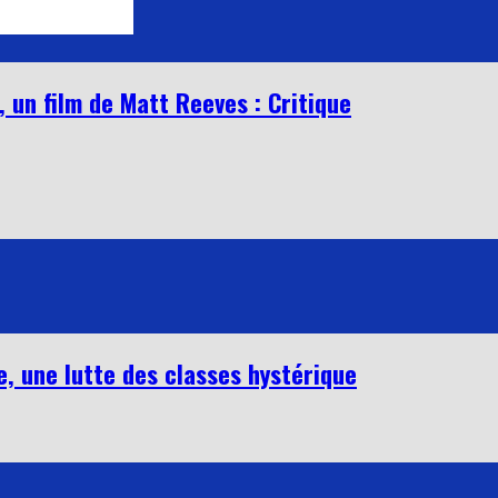
, un film de Matt Reeves : Critique
, une lutte des classes hystérique