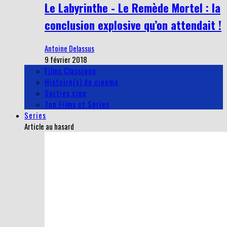
Le Labyrinthe - Le Remède Mortel : la
conclusion explosive qu’on attendait !
Antoine Delassus
9 février 2018
Films Classique
Histoire(s) de cinéma
Sorties cine
Top Films et Séries
Series
Article au hasard