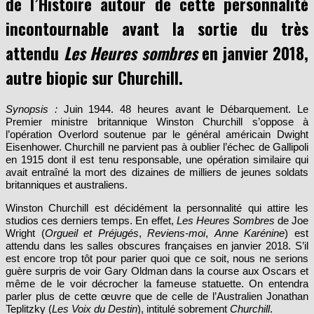
incontournable avant la sortie du très
attendu
Les Heures sombres
en janvier 2018,
autre biopic sur Churchill.
Synopsis :
Juin 1944. 48 heures avant le Débarquement. Le
Premier ministre britannique Winston Churchill s’oppose à
l’opération Overlord soutenue par le général américain Dwight
Eisenhower. Churchill ne parvient pas à oublier l’échec de Gallipoli
en 1915 dont il est tenu responsable, une opération similaire qui
avait entraîné la mort des dizaines de milliers de jeunes soldats
britanniques et australiens.
Winston Churchill est décidément la personnalité qui attire les
studios ces derniers temps. En effet,
Les Heures Sombres
de Joe
Wright (
Orgueil et Préjugés
,
Reviens-moi
,
Anne Karénine
) est
attendu dans les salles obscures françaises en janvier 2018. S’il
est encore trop tôt pour parier quoi que ce soit, nous ne serions
guère surpris de voir Gary Oldman dans la course aux Oscars et
même de le voir décrocher la fameuse statuette. On entendra
parler plus de cette œuvre que de celle de l’Australien Jonathan
Teplitzky (
Les Voix du Destin
), intitulé sobrement
Churchill
.