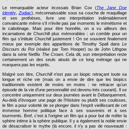
Le remarquable acteur écossais Brian Cox (
The Jane Doe
Identity
,
Zodiac
), méconnaissable sous sa couche de maquillage
et ses prothèses, livre une interprétation indéniablement
convaincante même s’il n’évite pas par moments le mimétisme et
le cabotinage. Mais pour être honnête, on a vu ailleurs des
incarnations de Churchill plus mémorables : un comble pour un
film qui s’intitule
Churchill
justement ! On se souvient finalement
mieux par exemple des apparitions de Timothy Spall dans
Le
Discours du Roi
(réalisé par Tom Hooper) ou de John Lithgow
dans la série Netflix
The Crown
. Cela dit, son interprétation reste
certainement un des seuls atouts de ce long métrage qui ne
marquera pas les esprits.
Malgré son titre,
Churchill
n’est pas un biopic retraçant toute sa
longue et riche vie (mais on a envie de dire que les biopics
traditionnels existent de moins en moins : ne retracer qu’un
épisode de la vie d’une personnalité est devenu très courant). Il se
concentre uniquement sur deux journées avant le Débarquement.
Au-delà d’évoquer une page de l’Histoire ou plutôt ses coulisses,
le film a pour volonté de se plonger dans l’esprit vieillissant de cet
immense homme politique face à ses souvenirs et à ses
tourments. Bref, c’est à l’origine un film qui a pour but de mêler la
sphère intime à la sphère publique. Il y a également la noble envie
de désacraliser le mythe (là encore, il n’y a pas de nouveauté :
c’est la tendance des pseudo biopics actuels).
Churchill
n’est pas