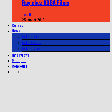
Ray chez KOBA Films
Tina B
25 janvier 2018
Rétros
News
Actu cine
Actu Series
Actu Livres
Interviews
Musique
Concours