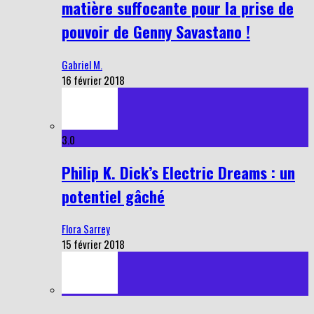
matière suffocante pour la prise de
pouvoir de Genny Savastano !
Gabriel M.
16 février 2018
3.0
Philip K. Dick’s Electric Dreams : un
potentiel gâché
Flora Sarrey
15 février 2018