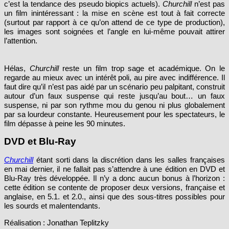
un film inintéressant : la mise en scène est tout à fait correcte
(surtout par rapport à ce qu’on attend de ce type de production),
les images sont soignées et l’angle en lui-même pouvait attirer
l’attention.
Hélas,
Churchill
reste un film trop sage et académique. On le
regarde au mieux avec un intérêt poli, au pire avec indifférence. Il
faut dire qu’il n’est pas aidé par un scénario peu palpitant, construit
autour d’un faux suspense qui reste jusqu’au bout… un faux
suspense, ni par son rythme mou du genou ni plus globalement
par sa lourdeur constante. Heureusement pour les spectateurs, le
film dépasse à peine les 90 minutes.
DVD et Blu-Ray
Churchill
étant sorti dans la discrétion dans les salles françaises
en mai dernier, il ne fallait pas s’attendre à une édition en DVD et
Blu-Ray très développée. Il n’y a donc aucun bonus à l’horizon :
cette édition se contente de proposer deux versions, française et
anglaise, en 5.1. et 2.0., ainsi que des sous-titres possibles pour
les sourds et malentendants.
Réalisation : Jonathan Teplitzky
Scénario : Alex Von Tunzelmann
Acteurs : Brian Cox, Miranda Richardson, John Slattery, Ella