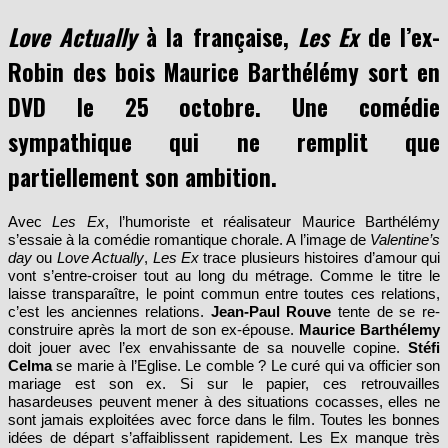
Love Actually
à la française,
Les Ex
de l’ex-
Robin des bois Maurice Barthélémy sort en
DVD le 25 octobre. Une comédie
sympathique qui ne remplit que
partiellement son ambition.
Avec
Les Ex
, l’humoriste et réalisateur Maurice Barthélémy
s’essaie à la comédie romantique chorale. A l’image de
Valentine’s
day
ou
Love Actually
,
Les Ex
trace plusieurs histoires d’amour qui
vont s’entre-croiser tout au long du métrage. Comme le titre le
laisse transparaître, le point commun entre toutes ces relations,
c’est les anciennes relations.
Jean-Paul Rouve
tente de se re-
construire après la mort de son ex-épouse.
Maurice Barthélemy
doit jouer avec l’ex envahissante de sa nouvelle copine.
Stéfi
Celma
se marie à l’Eglise. Le comble ? Le curé qui va officier son
mariage est son ex. Si sur le papier, ces retrouvailles
hasardeuses peuvent mener à des situations cocasses, elles ne
sont jamais exploitées avec force dans le film. Toutes les bonnes
idées de départ s’affaiblissent rapidement. Les Ex manque très
rapidement de rythme et d’énergie. On arrive alors à la fin du film