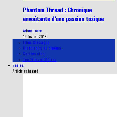
Phantom Thread : Chronique
envoûtante d’une passion toxique
Ariane Laure
16 février 2018
Films Classique
Histoire(s) de cinéma
Sorties cine
Top Films et Séries
Series
Article au hasard