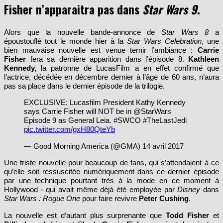
Fisher n’apparaitra pas dans
Star Wars 9
.
Alors que la nouvelle bande-annonce de
Star Wars 8
a
époustouflé tout le monde hier à la
Star Wars Celebration
, une
bien mauvaise nouvelle est venue ternir l’ambiance :
Carrie
Fisher
fera sa dernière apparition dans l’épisode 8.
Kathleen
Kennedy,
la patronne de LucasFilm a en effet confirmé que
l’actrice, décédée en décembre dernier à l’âge de 60 ans, n’aura
pas sa place dans le dernier épisode de la trilogie.
EXCLUSIVE: Lucasfilm President Kathy Kennedy
says Carrie Fisher will NOT be in @StarWars
Episode 9 as General Leia. #SWCO #TheLastJedi
pic.twitter.com/gxH80QteYb
— Good Morning America (@GMA) 14 avril 2017
Une triste nouvelle pour beaucoup de fans, qui s’attendaient à ce
qu’elle soit ressuscitée numériquement dans ce dernier épisode
par une technique pourtant très à la mode en ce moment à
Hollywood - qui avait même déjà été employée par
Disney
dans
Star Wars : Rogue One
pour faire revivre
Peter Cushing
.
La nouvelle est d’autant plus surprenante que
Todd Fisher
et