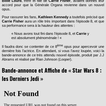
Billie Lourd
, frère et fille de
Carrie Fisher
, avaient donnés leur
accord pour que la Générale Organa revienne dans un nouvel
opus.
Pour rassurer les fans,
Kathleen Kennedy
a toutefois précisé que
Carrie Fisher
aura un rôle très important dans l’épisode 8, et que
sa performance sera à la hauteur des attentes :
« Nous avons tout fini dans l’épisode 8, et
Carrie
y
est absolument phénoménale ! «
ème
Il faudra donc se contenter de ce 8
opus pour apercevoir une
dernière fois l’actrice. En attendant, si vous l’avez loupée, voici la
bande-annonce de ce très attendu nouvel épisode, produit par J.J
Abrams et réalisé par Rian Johnson (
Looper
).
Bande-annonce et Affiche de « Star Wars 8 :
les Derniers Jedi »