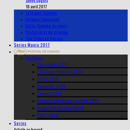
Julien Dugois
18 avril 2017
Critique Cinema
Cinéma Classique
Edito Cinema du mois
Histoire(s) de cinéma
Top Films et Séries
Series Mania 2017
Festivals
Gérardmer 2017
L’Étrange Festival 2016
FEFFS 2016
Deauville 2016
Cannes 2016
Festival Clermont-Ferrand 2016
Arras Film Festival 2016
PIFFF 2016
Series
Article au hasard