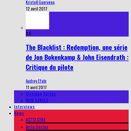
Kristell Guerveno
12 avril 2017
3.5
The Blacklist : Redemption, une série
de Jon Bokenkamp & John Eisendrath :
Critique du pilote
Audrey Efale
11 avril 2017
Critique Series
WEB SERIES
Interviews
News
ACTU CINE
Actu Series