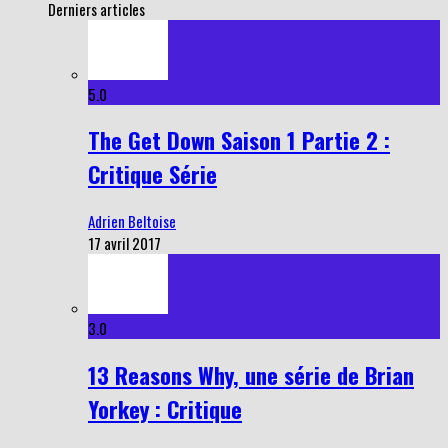
Derniers articles
5.0
The Get Down Saison 1 Partie 2 :
Critique Série
Adrien Beltoise
17 avril 2017
3.0
13 Reasons Why, une série de Brian
Yorkey : Critique