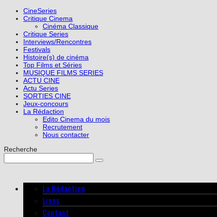
CineSeries
Critique Cinema
Cinéma Classique
Critique Series
Interviews/Rencontres
Festivals
Histoire(s) de cinéma
Top Films et Séries
MUSIQUE FILMS SERIES
ACTU CINE
Actu Series
SORTIES CINE
Jeux-concours
La Rédaction
Edito Cinema du mois
Recrutement
Nous contacter
Recherche
La Rédaction
Liens
Contact