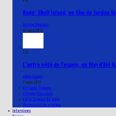
4.0
Kong: Skull Island, un film de Jordan V
Antoine Delassus
10 mars 2017
3.0
L’autre côté de l’espoir, un film d’Aki 
Julien Dugois
7 mars 2017
Critique Cinema
Cinéma Classique
Edito Cinema du mois
Histoire(s) de cinéma
Interviews