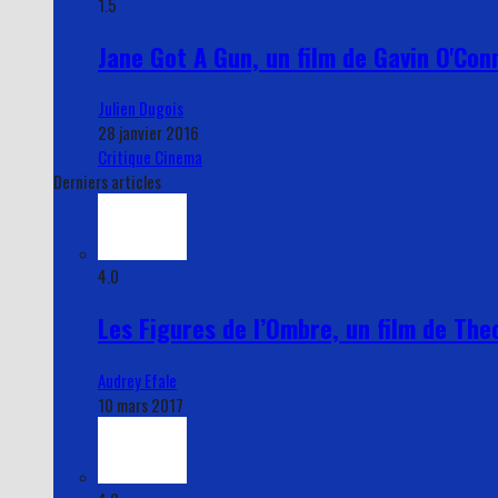
1.5
Jane Got A Gun, un film de Gavin O'Conn
Julien Dugois
28 janvier 2016
Critique Cinema
Derniers articles
4.0
Les Figures de l’Ombre, un film de Theo
Audrey Efale
10 mars 2017