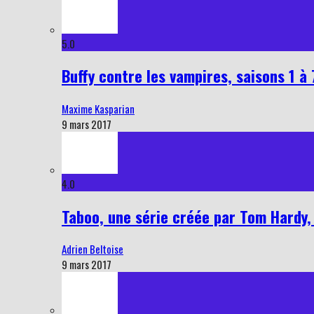
5.0
Buffy contre les vampires, saisons 1 à 
Maxime Kasparian
9 mars 2017
4.0
Taboo, une série créée par Tom Hardy,
Adrien Beltoise
9 mars 2017