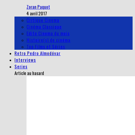
Zoran Paquot
4 avril 2017
Critique Cinema
Cinéma Classique
Edito Cinema du mois
Histoire(s) de cinéma
Top Films et Séries
Retro Pedro Almodóvar
Interviews
Series
Article au hasard