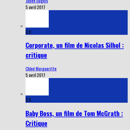
Julien Dugois
5 avril 2017
3.0
Corporate, un film de Nicolas Silhol :
critique
Chloé Margueritte
5 avril 2017
3.5
Baby Boss, un film de Tom McGrath :
Critique