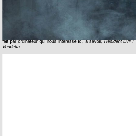
DTV purement commerciaux et adressés exclusivement aux
fans de la première heure, qui ont toutefois le mérite d’être
bien plus regardables et appréciables que les tâcherons
vomitifs d’Anderson.
Pour comprendre à quel point le fossé est
immense entre ces derniers et les divertissements de Capcom, il
suffit de s’arrêter en cette année 2017 et de comparer le dernier
film live (
Resident Evil : Chapitre final
) ainsi que le troisième opus
fait par ordinateur qui nous intéresse ici, à savoir,
Resident Evil :
Vendetta
.