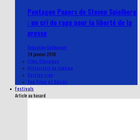
Pentagon Papers de Steven Spielberg
: un cri de rage pour la liberté de la
presse
Sebastien Guilhermet
24 janvier 2018
Films Classique
Histoire(s) de cinéma
Sorties cine
Top Films et Séries
Festivals
Article au hasard