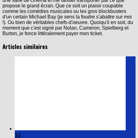
une salle de cinéma et me laisser transporter par ce que
propose le grand écran. Que ce soit un plaisir coupable
comme les comédies musicales ou les gros blockbusters
d'un certain Michael Bay (je sens la foudre s'abattre sur moi
!). Ou bien de véritables chefs-d'oeuvre. Quoiqu'il en soit, du
moment que c'est signé par Nolan, Cameron, Spielberg et
Burton, je fonce littéralement payer mon ticket.
Articles similaires
3.5