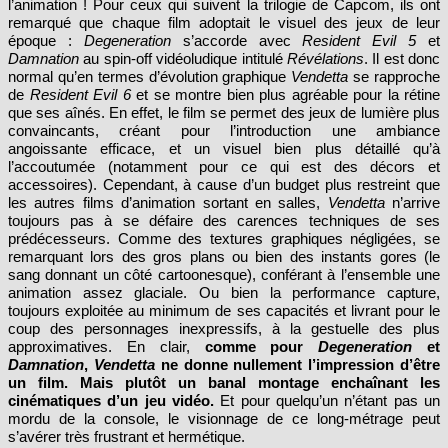
l’animation ! Pour ceux qui suivent la trilogie de Capcom, ils ont
remarqué que chaque film adoptait le visuel des jeux de leur
époque :
Degeneration
s’accorde avec
Resident Evil 5
et
Damnation
au spin-off vidéoludique intitulé
Révélations
. Il est donc
normal qu’en termes d’évolution graphique
Vendetta
se rapproche
de
Resident Evil 6
et se montre bien plus agréable pour la rétine
que ses aînés. En effet, le film se permet des jeux de lumière plus
convaincants, créant pour l’introduction une ambiance
angoissante efficace, et un visuel bien plus détaillé qu’à
l’accoutumée (notamment pour ce qui est des décors et
accessoires). Cependant, à cause d’un budget plus restreint que
les autres films d’animation sortant en salles,
Vendetta
n’arrive
toujours pas à se défaire des carences techniques de ses
prédécesseurs. Comme des textures graphiques négligées, se
remarquant lors des gros plans ou bien des instants gores (le
sang donnant un côté cartoonesque), conférant à l’ensemble une
animation assez glaciale. Ou bien la performance capture,
toujours exploitée au minimum de ses capacités et livrant pour le
coup des personnages inexpressifs, à la gestuelle des plus
approximatives. En clair,
comme pour
Degeneration
et
Damnation
,
Vendetta
ne donne nullement l’impression d’être
un film. Mais plutôt un banal montage enchaînant les
cinématiques d’un jeu vidéo.
Et pour quelqu’un n’étant pas un
mordu de la console, le visionnage de ce long-métrage peut
s’avérer très frustrant et hermétique.