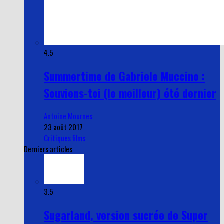
4.5
Summertime de Gabriele Muccino :
Souviens-toi (le meilleur) été dernier
Antoine Mournes
23 août 2017
Critiques films
Derniers articles
3.5
Sugarland, version sucrée de Super