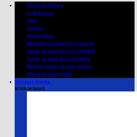
Edito Pop Culture
La Rédaction
Liens
Contact
Recrutement
Meilleurs Sites De Paris Sportifs
Casino En Ligne Retrait Immédiat
Casino En Ligne Retrait Rapide
Meilleur Casino En Ligne France
Casino En Ligne Fiable
Critiques Cinema
Article au hasard