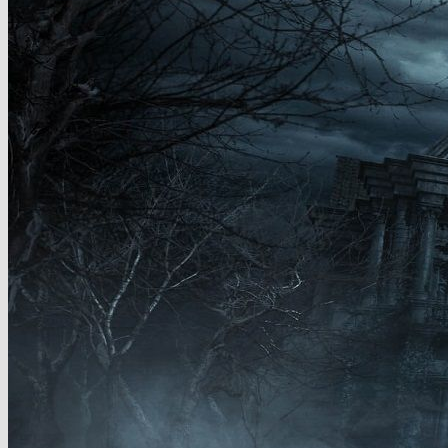
Vendetta
reste une adaptation divertissante
et mieux maîtrisée que les nanars de Paul
W.S. Anderson.
Synopsis :
Alors que l’agent du BSAA Chris Redfield infiltre un
manoir pour affronter Glenn Arias, le criminel le plus recherché du
moment, Rebecca Chambers, ancienne membre des STARS
devenue professeur à l’université, va aider la police dans une
enquête impliquant une mort mystérieuse. Sans le savoir, elle va
découvrir un nouveau genre de virus, qui ramène les morts à la
vie pour les transformer en créatures assoiffées de sang…
Bien plus posé et maîtrisé que chez Paul W.S. Anderson
Resident Evil
en film, ce n’est pas forcément une mauvaise
chose. Et pour cause, beaucoup pensent que l’adaptation
cinématographique s’arrête à la saga de maintenant six films,
signée par Paul W.S. Anderson. Un ensemble de bousins débiles
au possible qui se veulent être des hommages aux jeux sans pour
autant avoir l’air de longs-métrages dignes de ce nom. Mais en y
regardant de plus près, ils découvriront que la société génitrice de
la franchise vidéoludique, Capcom, est à l’origine de films
d’animation (
Degeneration
en 2008 et
Damnation
en 2012).
Des