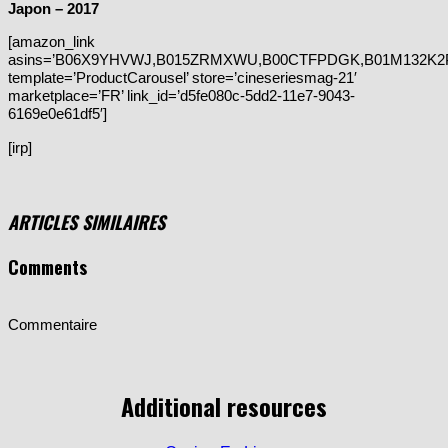
Japon – 2017
[amazon_link
asins=’B06X9YHVWJ,B015ZRMXWU,B00CTFPDGK,B01M132K2
template=’ProductCarousel’ store=’cineseriesmag-21′
marketplace=’FR’ link_id=’d5fe080c-5dd2-11e7-9043-
6169e0e61df5′]
[irp]
ARTICLES SIMILAIRES
Comments
Commentaire
Additional resources