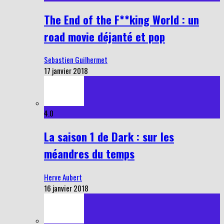
The End of the F**king World : un
road movie déjanté et pop
Sebastien Guilhermet
17 janvier 2018
4.0
La saison 1 de Dark : sur les
méandres du temps
Herve Aubert
16 janvier 2018