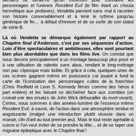
personnages et l’univers
Resident Evil
(le film étant un chouïa
hermétique aux profanes),
Vendetta
parvient sans mal à raconter
son histoire convenablement et à tenir le rythme jusqu’au
générique de fin… à défaut d’innover et de se sortir de son statut
de série B.
Là où
Vendetta
se démarque également par rapport au
Chapitre final
d’Anderson, c’est par ses séquences d’action.
Loin d’être spectaculaires et ambitieuses, elles sont pourtant
bien plus abordables que dans les films
live
.
Un constat que
nous devons principalement à un montage beaucoup plus posé et
à une utilisation de ralentis sans abus, rendant le long-métrage
non pas clipesque mais lisible. Et grâce à cela, quelques-unes de
ces scènes gagnent même en jouissance car jouant à fond la
carte de l’iconisation des personnages cultes de la franchise
(Chris Redfield et Leon S. Kennedy filmés comme des héros à
part entière) et les faisant se déchaîner face aux zombies (on
croirait voir des ersatzs de John Wick défourailler du mort-vivant).
Certes, nous sommes à des années-lumière de l’essence même
Resident Evil
, à savoir, de l’action dans une atmosphère tendue et
angoissante (malgré une introduction plutôt réussie dans un
manoir, clin d’œil au tout premier jeu). Mais le tout reste agréable à
suivre si l’on veut éviter de se prendre la tête… et de se taper une
migraine épileptique avec le
Chapitre final
!