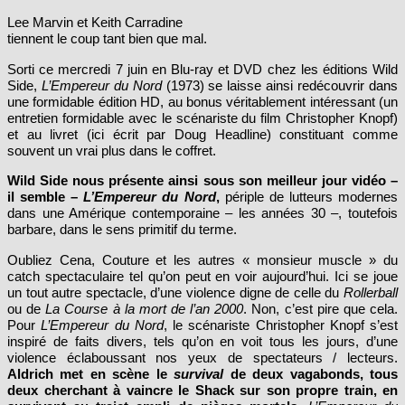
Lee Marvin et Keith Carradine
tiennent le coup tant bien que mal.
Sorti ce mercredi 7 juin en Blu-ray et DVD chez les éditions Wild
Side,
L’Empereur du Nord
(1973) se laisse ainsi redécouvrir dans
une formidable édition HD, au bonus véritablement intéressant (un
entretien formidable avec le scénariste du film Christopher Knopf)
et au livret (ici écrit par Doug Headline) constituant comme
souvent un vrai plus dans le coffret.
Wild Side nous présente ainsi sous son meilleur jour vidéo
–
il semble –
L’Empereur du Nord
,
périple de lutteurs modernes
dans une Amérique contemporaine – les années 30 –, toutefois
barbare, dans le sens primitif du terme.
Oubliez Cena, Couture et les autres « monsieur muscle » du
catch spectaculaire tel qu’on peut en voir aujourd’hui. Ici se joue
un tout autre spectacle, d’une violence digne de celle du
Rollerball
ou de
La Course à la mort de l’an 2000
. Non, c’est pire que cela.
Pour
L’Empereur du Nord
, le scénariste Christopher Knopf s’est
inspiré de faits divers, tels qu’on en voit tous les jours, d’une
violence éclaboussant nos yeux de spectateurs / lecteurs.
Aldrich met en scène le
survival
de deux vagabonds, tous
deux cherchant à vaincre le Shack sur son propre train, en
survivant au trajet empli de pièges mortels
.
L’Empereur du