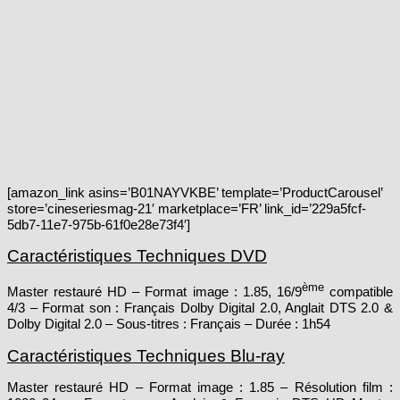
[amazon_link asins=’B01NAYVKBE’ template=’ProductCarousel’
store=’cineseriesmag-21′ marketplace=’FR’ link_id=’229a5fcf-
5db7-11e7-975b-61f0e28e73f4′]
Caractéristiques Techniques DVD
ème
Master restauré HD – Format image : 1.85, 16/9
compatible
4/3 – Format son : Français Dolby Digital 2.0, Anglait DTS 2.0 &
Dolby Digital 2.0 – Sous-titres : Français – Durée : 1h54
Caractéristiques Techniques Blu-ray
Master restauré HD – Format image : 1.85 – Résolution film :
1080 24p – Format son : Anglais & Français DTS HD Master