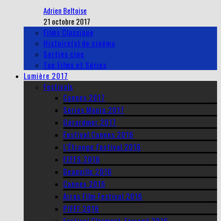
Adrien Beltoise
21 octobre 2017
Films Classique
Histoire(s) de cinéma
Sorties cine
Top Films et Séries
Lumière 2017
Festivals
Cannes 2017
Series Mania 2017
Gérardmer 2017
Festival Cannes 2016
L’Étrange Festival 2016
FEFFS 2016
Deauville 2016
Cannes 2016
Arras Film Festival 2016
PIFFF 2016
Festival Clermont-Ferrand 2016