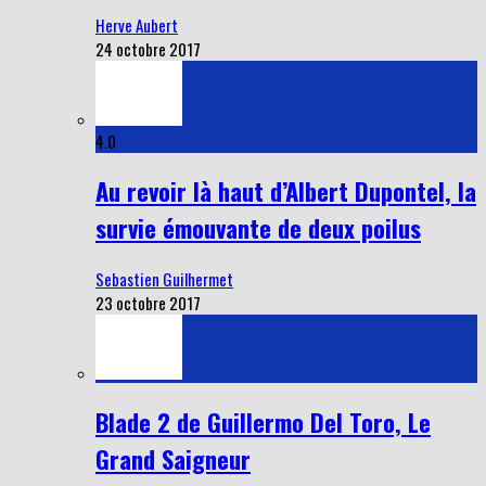
Herve Aubert
24 octobre 2017
4.0
Au revoir là haut d’Albert Dupontel, la
survie émouvante de deux poilus
Sebastien Guilhermet
23 octobre 2017
Blade 2 de Guillermo Del Toro, Le
Grand Saigneur