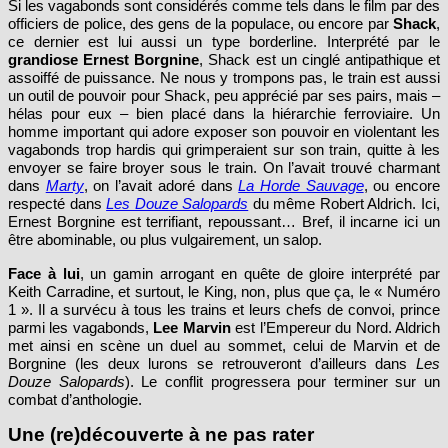
Si les vagabonds sont considérés comme tels dans le film par des
officiers de police, des gens de la populace, ou encore par
Shack
,
ce dernier est lui aussi un type borderline. Interprété par le
grandiose
Ernest Borgnine
, Shack est un cinglé antipathique et
assoiffé de puissance. Ne nous y trompons pas, le train est aussi
un outil de pouvoir pour Shack, peu apprécié par ses pairs, mais –
hélas pour eux – bien placé dans la hiérarchie ferroviaire. Un
homme important qui adore exposer son pouvoir en violentant les
vagabonds trop hardis qui grimperaient sur son train, quitte à les
envoyer se faire broyer sous le train. On l’avait trouvé charmant
dans
Marty
, on l’avait adoré dans
La Horde Sauvage
, ou encore
respecté dans
Les Douze Salopards
du même Robert Aldrich. Ici,
Ernest Borgnine est terrifiant, repoussant… Bref, il incarne ici un
être abominable, ou plus vulgairement, un salop.
Face à lui
, un gamin arrogant en quête de gloire interprété par
Keith Carradine, et surtout, le King, non, plus que ça, le « Numéro
1 ». Il a survécu à tous les trains et leurs chefs de convoi, prince
parmi les vagabonds,
Lee Marvin
est l’Empereur du Nord. Aldrich
met ainsi en scène un duel au sommet, celui de Marvin et de
Borgnine (les deux lurons se retrouveront d’ailleurs dans
Les
Douze Salopards
). Le conflit progressera pour terminer sur un
combat d’anthologie.
Une (re)découverte à ne pas rater