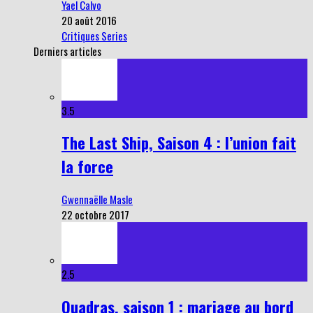
Yael Calvo
20 août 2016
Critiques Series
Derniers articles
3.5
The Last Ship, Saison 4 : l’union fait
la force
Gwennaëlle Masle
22 octobre 2017
2.5
Quadras, saison 1 : mariage au bord