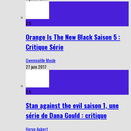
3.5
Orange Is The New Black Saison 5 :
Critique Série
Gwennaëlle Masle
27 juin 2017
3.5
Stan against the evil saison 1, une
série de Dana Gould : critique
Herve Aubert