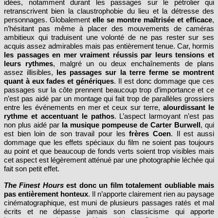
idées, notamment durant les passages sur le pétrolier qui
retranscrivent bien la claustrophobie du lieu et la détresse des
personnages. Globalement
elle se montre maîtrisée et efficace
,
n’hésitant pas même à placer des mouvements de caméras
ambitieux qui traduisent une volonté de ne pas rester sur ses
acquis assez admirables mais pas entièrement tenue. Car, hormis
les passages en mer vraiment réussis par leurs tensions et
leurs rythmes
, malgré un ou deux enchaînements de plans
assez illisibles,
les passages sur la terre ferme se montrent
quant à eux fades et génériques
. Il est donc dommage que ces
passages sur la côte prennent beaucoup trop d’importance et ce
n’est pas aidé par un montage qui fait trop de parallèles grossiers
entre les événements en mer et ceux sur terre,
alourdissant le
rythme et accentuant le pathos
. L’aspect larmoyant n’est pas
non plus aidé par
la musique pompeuse de Carter Burwell
, qui
est bien loin de son travail pour les
frères Coen
. Il est aussi
dommage que les effets spéciaux du film ne soient pas toujours
au point et que beaucoup de fonds verts soient trop visibles mais
cet aspect est légèrement atténué par une photographie léchée qui
fait son petit effet.
The Finest Hours
est donc un film totalement oubliable mais
pas entièrement honteux
. Il n’apporte clairement rien au paysage
cinématographique, est muni de plusieurs passages ratés et mal
écrits et ne dépasse jamais son classicisme qui apporte