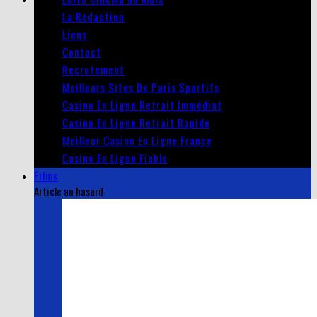
La Rédaction
Liens
Contact
Recrutement
Meilleurs Sites De Paris Sportifs
Casino En Ligne Retrait Immédiat
Casino En Ligne Retrait Rapide
Meilleur Casino En Ligne France
Casino En Ligne Fiable
Films
Article au hasard