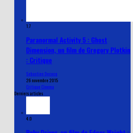
1.7
Paranormal Activity 5 : Ghost
Dimension, un film de Gregory Plotkin
: Critique
Sebastien Decocq
26 novembre 2015
Critique Cinema
Derniers articles
4.0
Baby Driver, un film de Edgar Wright :