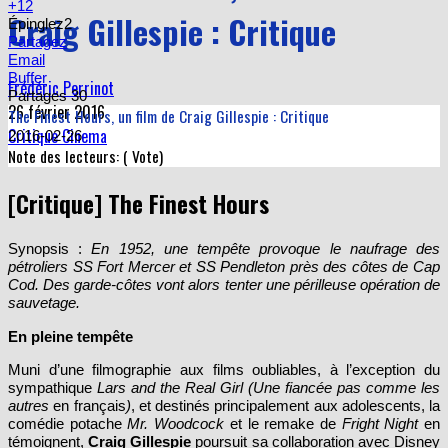
+1
2
Craig Gillespie : Critique
Épinglez
2
Partagez
Email
Buffer
Frédéric Perrinot
Partages
30
26 février 2016
The Finest Hours, un film de Craig Gillespie : Critique
Critique Cinema
2016-02-26
Note des lecteurs: (
Vote)
[Critique] The Finest Hours
Synopsis :
En 1952, une tempête provoque le naufrage des
pétroliers SS Fort Mercer et SS Pendleton près des côtes de Cap
Cod. Des garde-côtes vont alors tenter une périlleuse opération de
sauvetage.
En pleine tempête
Muni d’une filmographie aux films oubliables, à l’exception du
sympathique
Lars and the Real Girl (Une fiancée pas comme les
autres
en français
)
, et destinés principalement aux adolescents, la
comédie potache
Mr. Woodcock
et le remake de
Fright Night
en
témoignent,
Craig Gillespie
poursuit sa collaboration avec Disney