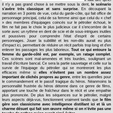
il n’y a pas grand chose à se mettre sous la dent,
le scénario
s’avère très classique et sans surprise
. En découpant la
narration en 3 points de vue, celui du garde-côte, qui fait office de
personnage principal, celui de sa femme ainsi que celui du « chef
» des membres d’équipages coincés sur le pétrolier échoué, le
film ne fait pas le choix le plus judicieux car il s’encombre de la
sorte avec un rythme en dent de scie et de sous-intrigues inutiles
et poussives pour comprendre l’état d’esprit de certains
personnages. Jouer la subtilité et les non-dits aurait eu plus
d’impact ici, permettant de réduire un récit parfois trop long et d’en
enlever les passages les plus laborieux.
Tout ce qui entoure la
femme du garde-côté est, par exemple, un ratage complet
.
Ces scènes sont mal-amenées et très lourdes, soulignant un
travail d’écriture bancal. Ce sera la partie sauvetage et celle sur la
survie de l’équipage du pétrolier qui se montreront les plus
efficaces même si
elles n’évitent pas un nombre assez
important
de clichés propres au genre
, entre les querelles pour
le commandement et le passif tragique du héros. Néanmoins la
personnalité frustrée du héros détonne dans ce genre de films,
apportant une touche de fraîcheur dans le récit et une empathie
plus prononcée. De plus les séquences sur le pétrolier, malgré
leurs aspects déjà-vus, fonctionnent vraiment tandis que
le film
gère son classicisme avec intelligence distillant ici et là un
charme désuet qui fait son œuvre même si on n’évite pas une