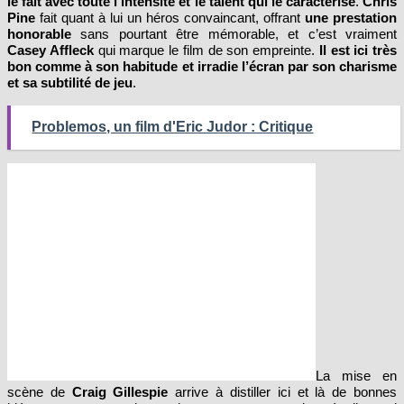
le fait avec toute l’intensité et le talent qui le caractérise
.
Chris
Pine
fait quant à lui un héros convaincant, offrant
une prestation
honorable
sans pourtant être mémorable, et c’est vraiment
Casey Affleck
qui marque le film de son empreinte.
Il est ici très
bon comme à son habitude et irradie l’écran par son charisme
et sa subtilité de jeu
.
Problemos, un film d'Eric Judor : Critique
La mise en
scène de
Craig Gillespie
arrive à distiller ici et là de bonnes