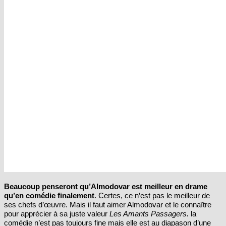
Beaucoup penseront qu’Almodovar est meilleur en drame
qu’en comédie finalement
. Certes, ce n’est pas le meilleur de
ses chefs d’œuvre. Mais il faut aimer Almodovar et le connaître
pour apprécier à sa juste valeur
Les Amants Passagers.
la
comédie n’est pas toujours fine mais elle est au diapason d’une
époque vulgaire et déprimante. Le maestrio est obligé dans ce
contexte trouble de manier la truelle plutôt que le pinceau, de