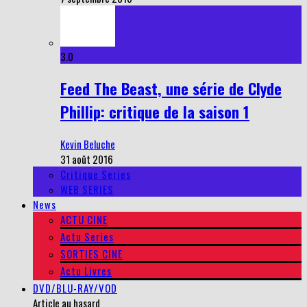
3.0
Feed The Beast, une série de Clyde
Phillip: critique de la saison 1
Kevin Beluche
31 août 2016
Critique Series
WEB SERIES
News
ACTU CINE
Actu Series
SORTIES CINE
Actu Livres
DVD/BLU-RAY/VOD
Article au hasard