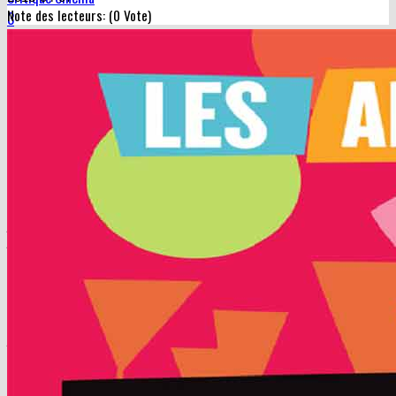
[Critique] Les amants passagers
Synopsis :
Un Airbus A340 de la compagnie espagnole fictive
Península décolle pour Mexico. Un problème technique empêche
un des trains d’atterrissage de sortir, ce qui oblige l’avion à
rebrousser chemin et à tourner en rond au-dessus de l’Espagne.
Les tours de contrôle appelées au secours refusent de le recevoir,
seul l’aéroport de La Mancha désaffecté pourrait être libre pour un
atterrissage d’urgence. Les passagers de la classe économique
ont été drogués par les stewards pour éviter qu’ils paniquent. Les
passagers de la classe affaire et les membres d’équipage,
pensant vivre leurs dernières heures, s’adonnent à leurs
fantasmes sexuels en toute liberté.
Farce, sexe et mescaline !
Qui peut oublier son premier amour ? Avec
Les amants
ème
passagers
,
son 19
long métrage
,
Pedro Almodovar
se
lâche et renoue avec la pure comédie, celle qui a fait son succès à
ses débuts, dans les années 80. Dès la fin du générique, pimpant
et kitsch à souhait, comme dans les grandes comédies de la
Movida, le réalisateur prévient le spectateur :
ceci n’est que pure
fiction
. S’agit-il d’un retour aux sources ou d’une récréation dans