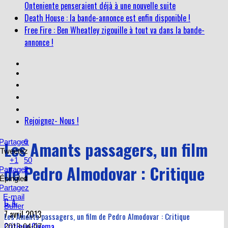
Death House : la bande-annonce est enfin disponible !
Free Fire : Ben Wheatley zigouille à tout va dans la bande-
annonce !
Rejoignez- Nous !
Partagez
Les Amants passagers, un film
6
Tweetez
+1
50
de Pedro Almodovar : Critique
Partagez
2
Épinglez
4
Partagez
E-mail
C. A.
Buffer
7 avril 2013
Les Amants passagers, un film de Pedro Almodovar : Critique
Critique Cinema
2013-04-07
Note des lecteurs: (
0
Vote)
3