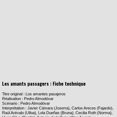
Les amants passagers : Fiche technique
Titre original : Los amantes pasajeros
Réalisation : Pedro Almodóvar
Scénario : Pedro Almodóvar
Interprétation : Javier Cámara (Joserra), Carlos Areces (Fajardo),
Raúl Arévalo (Ulloa), Lola Dueñas (Bruna), Cecilia Roth (Norma),
Hugo Silva (Benito), Antonio de la Torre (Alex Acero)…
Image : José Luis Alcaine