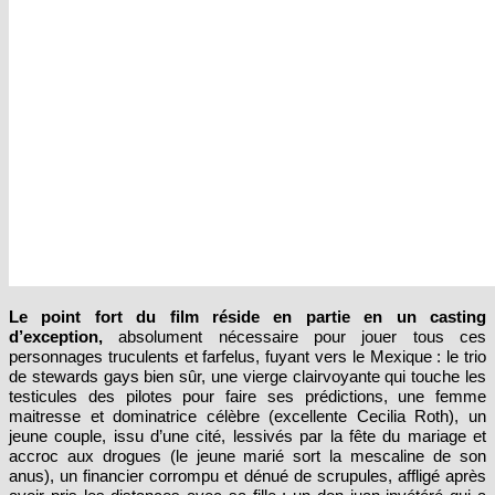
Le point fort du film réside en partie en un casting
d’exception
,
absolument nécessaire pour jouer tous ces
personnages truculents et farfelus, fuyant vers le Mexique : le trio
de stewards gays bien sûr, une vierge clairvoyante qui touche les
testicules des pilotes pour faire ses prédictions, une femme
maitresse et dominatrice célèbre (excellente Cecilia Roth), un
jeune couple, issu d’une cité, lessivés par la fête du mariage et
accroc aux drogues (le jeune marié sort la mescaline de son
anus), un financier corrompu et dénué de scrupules, affligé après
avoir pris les distances avec sa fille ; un don juan invétéré qui a
mauvaise conscience et qui essaie de dire au revoir à l’une de ses