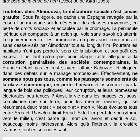
Toutefois chez Almodovar, la métaphore sociale n’est jamais
gratuite.
Sous l’allégorie, se cache une Espagne ravagée par la
crise et un message sur le désespoir des classes moyennes, en
perte de droits sociaux et accablée par le chômage. La péninsule
ibérique est comparée à un avion qui vole sans savoir où atterrir.
Le gouvernement et les promoteurs du pays sont corrompus et
sans cesse visés par Almodovar tout au long du film. Pourtant les
habitants n’ont pas perdu le sens de la jubilation, et son goût des
excès. Il ne faut qu’un pas pour élargir cette allégorie à
la
corruption généralisée des sociétés contemporaines,
la
France n’étant pas en reste, avec l’affaire Kahuzac, et bloquée
dans des débats sur le mariage homosexuel. Effectivement
,
ne
sommes nous pas tous, comme les passagers somnolents de
la classe économique, en perte d’idéaux
et assommés par la
langue de bois des politiques, leur corruption, et leurs promesses
électorales peu tenues ? Ainsi, la vie dans les nuages est aussi
compliquée que sur terre, pour les mêmes raisons, qui se
résument à deux mots : « sexe » et « mort ». Nous évoluons tous
entre
Eros
et
Thanatos
dirait Freud. Si le film perd de son rythme
vers le milieu, c’est parce qu’il sort de l’avion et décrit le sol,
beaucoup moins intéressant. Alors qu’à l’intérieur, la croisière
s’amuse, tout en se confessant.