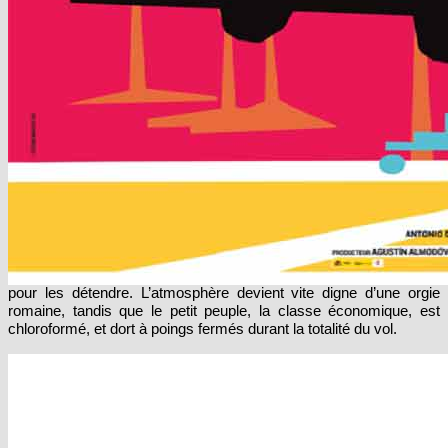
sa filmographie globalement ancrée dans le drame (de
Tout sur
ma mère
en 1999 à
Volver
en 2006
en passant par
Parle avec Elle
en 2002, et un passage dans le thriller aussi dramatique que
déjanté,
La piel que habito en
2011)? La question reste posée.
Après une première séquence courte, un caméo surprise et un
clin d’œil a ses acteur fétiches, Penelope Cruz et Antonio
Banderas,
l’histoire nous enferme en grande partie dans un
huis clos théâtral, à l’univers baroque
: un avion de la
compagnie Peninsula, originellement en route pour Mexico, dont le
train d’atterrissage est bloqué, tourne en rond au dessus de la
Tolède. Pendant ce temps, les stewards gays, ivres et
sexuellement déjantés, assurent l’ambiance et mettent de la
mescaline dans les cocktails des passagers de la classe affaire
pour les détendre. L’atmosphère devient vite digne d’une orgie
romaine, tandis que le petit peuple, la classe économique, est
chloroformé, et dort à poings fermés durant la totalité du vol.