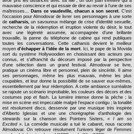
maîtresses…
Dans ce vaudeville, chacun a son secret
. C’est
l’occasion pour Almodovar de livrer ses personnages à une sorte
de
catharsis,
un savoureux mélange de crise d’identité sexuelle,
recherche de la rédemption et irruption violente du désir, le tout
avec une légèreté assumée, accompagnée d’une brillante
trouvaille, la panne du téléphone de cabine qui rend publiques
toutes les conversations. Cette catharsis devient le meilleur
moyen
d’échapper à l’idée de la mort
. Ici, le pape de la Movida
sort du système Hollywoodien en choisissant des acteurs peu
connus, et s’affranchit du décorum imposé par la perspective
d’une sélection dans un grand festival. Almodovar se livre,
pratique un cinéma libre et personnel, plein de sincérité. Il aime
ses personnages, même les plus mauvais, même les plus
coupables, et leur donne la possibilité de se sauver eux-mêmes,
essentiellement par leur rédemption. A cette ambiance surréaliste
se rajoute un scénario improbable, les couleurs des décors et des
costumes pop et flash. La lumière intense donne la pêche ; la
mise en scène est impeccable malgré l’espace contigu ; la tonalité
est résolument disco, desservie par une musique très inspirée
d’Alberto Iglesias et une une chorégraphie d’anthologie des
stewards sur la chanson des Pointers Sisters,
« I am so
Excited »
. La comédie musicale a tué le cabaret, nous raconte
Almodovar. On retrouve résolument l’univers léger de
Femmes
aux bord de la crise de nerf
(1988) ou de
Kika
(1993).