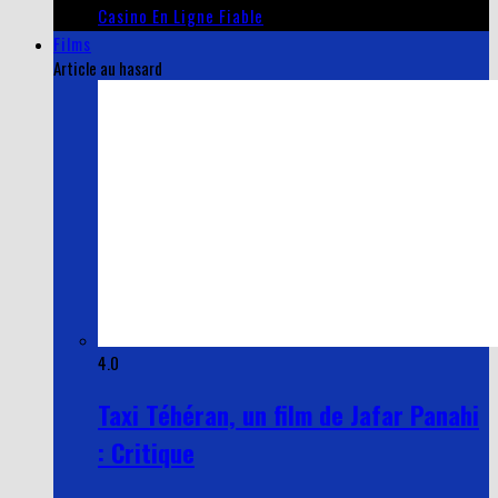
Casino En Ligne Fiable
Films
Article au hasard
4.0
Taxi Téhéran, un film de Jafar Panahi
: Critique