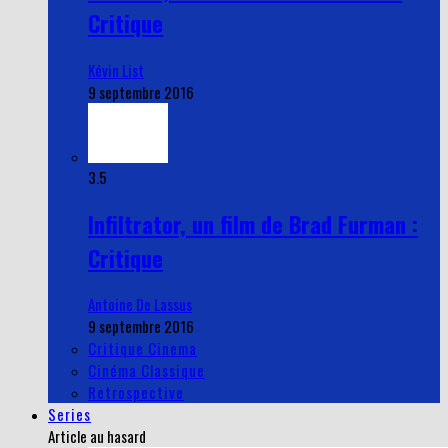
Critique
Kévin List
9 septembre 2016
3.5
Infiltrator, un film de Brad Furman :
Critique
Antoine De Lassus
9 septembre 2016
Critique Cinema
Cinéma Classique
Retrospective
Series
Article au hasard