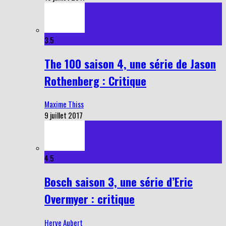
3.5
The 100 saison 4, une série de Jason
Rothenberg : Critique
Maxime Thiss
9 juillet 2017
4.5
Bosch saison 3, une série d’Eric
Overmyer : critique
Herve Aubert