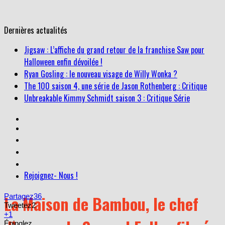
Dernières actualités
Ryan Gosling : le nouveau visage de Willy Wonka ?
The 100 saison 4, une série de Jason Rothenberg : Critique
Unbreakable Kimmy Schmidt saison 3 : Critique Série
Jigsaw : L’affiche du grand retour de la franchise Saw pour
Halloween enfin dévoilée !
Rejoignez- Nous !
La Maison de Bambou, le chef
Partagez
36
Tweetez
2
+1
Épinglez