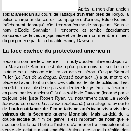
Après la mort d’un ancien
soldat américain au cours de l’attaque d’un train près de Tokyo, la
police charge un de ses ex- compagnons d’armes, Eddie Kenner,
fraîchement débarqué, d’infiltrer son équipe de braqueurs. Sous le
nom d’Eddie Spannier, il rencontre et tombe éperdument
amoureux de la veuve japonaise et va devenir un membre influent
du gang mené par le redoutable Sandy Dawson.
La face cachée du protectorat américain
Reconnu comme le « premier film hollywoodien filmé au Japon »,
La Maison de Bambou est plus qu’un polar construit sur la seule
intrigue de la mission d’infiltration de son héros. Ce que Samuel
Fuller (
Le Port de la drogue
,
Dressé pour tuer
…) a su mettre en
place est avant tout un choc des cultures, teinté de politique. Il est
en effet impossible de ne pas voir derrière le système mafieux mis
en place par les anciens GI’s à la solde de Dawson (incarné par le
toujours très juste Robert Ryan, vu notamment dans
La Horde
Sauvage
ou encore
Les Douze Salopards
) une allégorie évidente
de
l’outrecuidance de l’impérialisme américain vis-à-vis des
vaincus de la Seconde guerre Mondiale
. Mais au-delà de la
double lecture du film de genre, il est important de noter que le
scénario fait la part belle à l’histoire d’amour entre l’enquêteur et la
veuve de celui sur qui enquête. Autant dire, que la réalité des