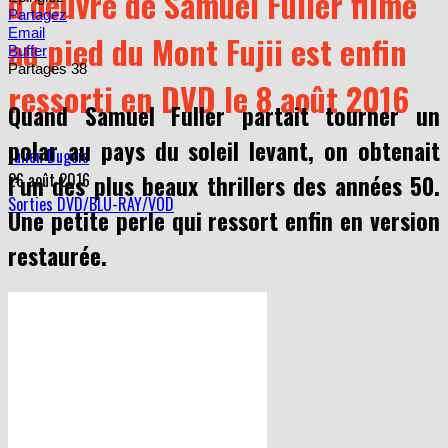
d’oeuvre de Samuel Fuller filmé
Partagez
Email
au pied du Mont Fujii est enfin
Buffer
Partages
38
ressorti en DVD le 8 août 2016
Quand Samuel Fuller partait tourner un
polar au pays du soleil levant, on obtenait
Julien Dugois
l’un des plus beaux thrillers des années 50.
26 août 2016
Sorties DVD/BLU-RAY/VOD
Une petite perle qui ressort enfin en version
restaurée.