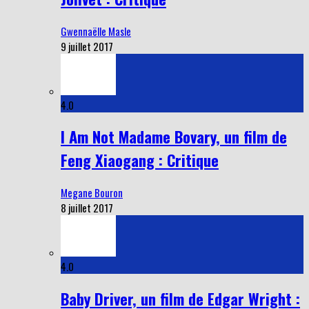
Gwennaëlle Masle
9 juillet 2017
4.0
I Am Not Madame Bovary, un film de
Feng Xiaogang : Critique
Megane Bouron
8 juillet 2017
4.0
Baby Driver, un film de Edgar Wright :